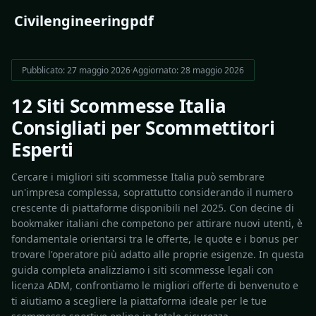
Civilengineeringpdf
Pubblicato: 27 maggio 2026
·
Aggiornato: 28 maggio 2026
12 Siti Scommesse Italia
Consigliati per Scommettitori
Esperti
Cercare i migliori siti scommesse Italia può sembrare
un'impresa complessa, soprattutto considerando il numero
crescente di piattaforme disponibili nel 2025. Con decine di
bookmaker italiani che competono per attirare nuovi utenti, è
fondamentale orientarsi tra le offerte, le quote e i bonus per
trovare l'operatore più adatto alle proprie esigenze. In questa
guida completa analizziamo i siti scommesse legali con
licenza ADM, confrontiamo le migliori offerte di benvenuto e
ti aiutiamo a scegliere la piattaforma ideale per le tue