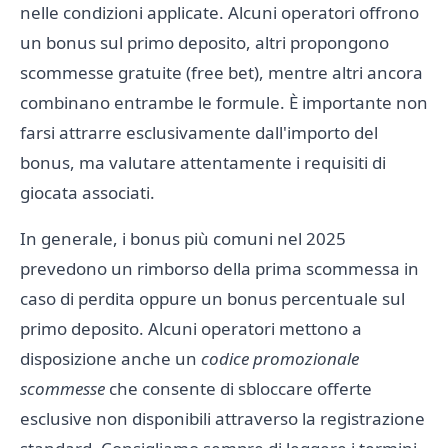
nelle condizioni applicate. Alcuni operatori offrono
un bonus sul primo deposito, altri propongono
scommesse gratuite (free bet), mentre altri ancora
combinano entrambe le formule. È importante non
farsi attrarre esclusivamente dall'importo del
bonus, ma valutare attentamente i requisiti di
giocata associati.
In generale, i bonus più comuni nel 2025
prevedono un rimborso della prima scommessa in
caso di perdita oppure un bonus percentuale sul
primo deposito. Alcuni operatori mettono a
disposizione anche un
codice promozionale
scommesse
che consente di sbloccare offerte
esclusive non disponibili attraverso la registrazione