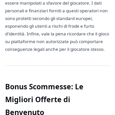
essere manipolati a sfavore del giocatore. I dati
personali e finanziari forniti a questi operatori non
sono protetti secondo gli standard europei,
esponendo gli utenti a rischi di frode e furto
d'identità. Infine, vale la pena ricordare che il gioco
su piattaforme non autorizzate può comportare
conseguenze legali anche per il giocatore stesso.
Bonus Scommesse: Le
Migliori Offerte di
Benvenuto