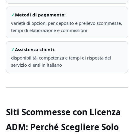
Metodi di pagamento:
varietà di opzioni per deposito e prelievo scommesse,
tempi di elaborazione e commissioni
Assistenza clienti:
disponibilità, competenza e tempi di risposta del
servizio clienti in italiano
Siti Scommesse con Licenza
ADM: Perché Scegliere Solo