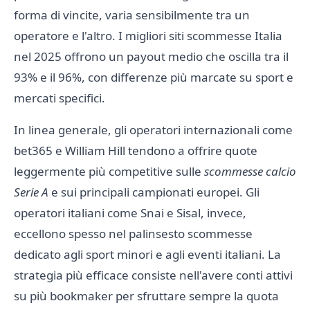
forma di vincite, varia sensibilmente tra un
operatore e l'altro. I migliori siti scommesse Italia
nel 2025 offrono un payout medio che oscilla tra il
93% e il 96%, con differenze più marcate su sport e
mercati specifici.
In linea generale, gli operatori internazionali come
bet365 e William Hill tendono a offrire quote
leggermente più competitive sulle
scommesse calcio
Serie A
e sui principali campionati europei. Gli
operatori italiani come Snai e Sisal, invece,
eccellono spesso nel palinsesto scommesse
dedicato agli sport minori e agli eventi italiani. La
strategia più efficace consiste nell'avere conti attivi
su più bookmaker per sfruttare sempre la quota