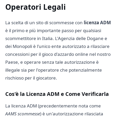
Operatori Legali
La scelta di un sito di scommesse con
licenza ADM
è il primo e più importante passo per qualsiasi
scommettitore in Italia. L'Agenzia delle Dogane e
dei Monopoli è l'unico ente autorizzato a rilasciare
concessioni per il gioco d'azzardo online nel nostro
Paese, e operare senza tale autorizzazione è
illegale sia per l'operatore che potenzialmente
rischioso per il giocatore.
Cos'è la Licenza ADM e Come Verificarla
La licenza ADM (precedentemente nota come
AAMS scommesse
) è un'autorizzazione rilasciata