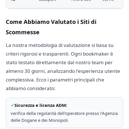
(
Come Abbiamo Valutato i Siti di
Scommesse
La nostra metodologia di valutazione si basa su
criteri rigorosi e trasparenti. Ogni bookmaker è
stato testato direttamente dal nostro team per
almeno 30 giorni, analizzando l'esperienza utente
complessiva. Ecco i parametri principali che
abbiamo considerato:
Sicurezza e licenza ADM:
verifica della regolarità dell'operatore presso l'Agenzia
delle Dogane e dei Monopoli