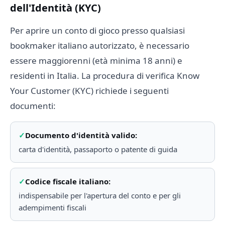
dell'Identità (KYC)
Per aprire un conto di gioco presso qualsiasi
bookmaker italiano autorizzato, è necessario
essere maggiorenni (età minima 18 anni) e
residenti in Italia. La procedura di verifica Know
Your Customer (KYC) richiede i seguenti
documenti:
Documento d'identità valido:
carta d'identità, passaporto o patente di guida
Codice fiscale italiano:
indispensabile per l'apertura del conto e per gli
adempimenti fiscali