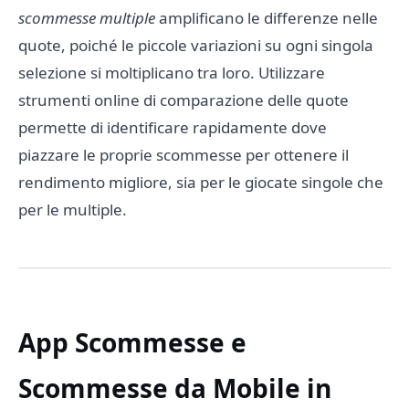
scommesse multiple
amplificano le differenze nelle
quote, poiché le piccole variazioni su ogni singola
selezione si moltiplicano tra loro. Utilizzare
strumenti online di comparazione delle quote
permette di identificare rapidamente dove
piazzare le proprie scommesse per ottenere il
rendimento migliore, sia per le giocate singole che
per le multiple.
App Scommesse e
Scommesse da Mobile in