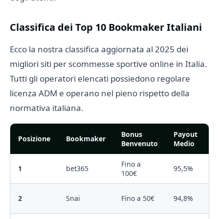
Classifica dei Top 10 Bookmaker Italiani
Ecco la nostra classifica aggiornata al 2025 dei
migliori siti per scommesse sportive online in Italia.
Tutti gli operatori elencati possiedono regolare
licenza ADM e operano nel pieno rispetto della
normativa italiana.
Bonus
Payout
Posizione
Bookmaker
A
Benvenuto
Medio
Fino a
Sì
1
bet365
95,5%
100€
(
Sì
2
Snai
Fino a 50€
94,8%
(