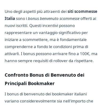
Uno degli aspetti più attraenti dei
siti scommesse
Italia
sono i
bonus benvenuto scommesse
offerti ai
nuovi iscritti. Questi incentivi possono
rappresentare un vantaggio significativo per
iniziare a scommettere, ma è fondamentale
comprenderne a fondo le condizioni prima di
attivarli. I bonus possono arrivare fino a 100€, ma
hanno sempre requisiti di rollover da rispettare.
Confronto Bonus di Benvenuto dei
Principali Bookmaker
I bonus di benvenuto dei bookmaker italiani
variano considerevolmente sia nell'importo che