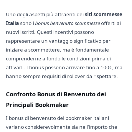
Uno degli aspetti più attraenti dei
siti scommesse
Italia
sono i
bonus benvenuto scommesse
offerti ai
nuovi iscritti. Questi incentivi possono
rappresentare un vantaggio significativo per
iniziare a scommettere, ma è fondamentale
comprenderne a fondo le condizioni prima di
attivarli. I bonus possono arrivare fino a 100€, ma
hanno sempre requisiti di rollover da rispettare.
Confronto Bonus di Benvenuto dei
Principali Bookmaker
I bonus di benvenuto dei bookmaker italiani
variano considerevolmente sia nell'importo che