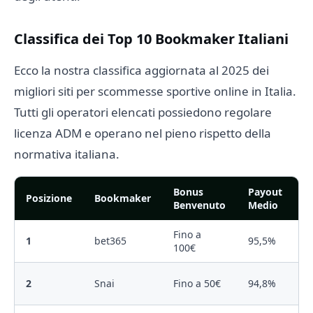
Classifica dei Top 10 Bookmaker Italiani
Ecco la nostra classifica aggiornata al 2025 dei
migliori siti per scommesse sportive online in Italia.
Tutti gli operatori elencati possiedono regolare
licenza ADM e operano nel pieno rispetto della
normativa italiana.
Bonus
Payout
Posizione
Bookmaker
A
Benvenuto
Medio
Fino a
Sì
1
bet365
95,5%
100€
(
Sì
2
Snai
Fino a 50€
94,8%
(