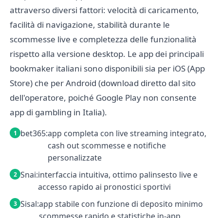
attraverso diversi fattori: velocità di caricamento,
facilità di navigazione, stabilità durante le
scommesse live e completezza delle funzionalità
rispetto alla versione desktop. Le app dei principali
bookmaker italiani sono disponibili sia per iOS (App
Store) che per Android (download diretto dal sito
dell'operatore, poiché Google Play non consente
app di gambling in Italia).
bet365:
app completa con live streaming integrato,
cash out scommesse e notifiche
personalizzate
Snai:
interfaccia intuitiva, ottimo palinsesto live e
accesso rapido ai pronostici sportivi
Sisal:
app stabile con funzione di deposito minimo
scommesse rapido e statistiche in-app