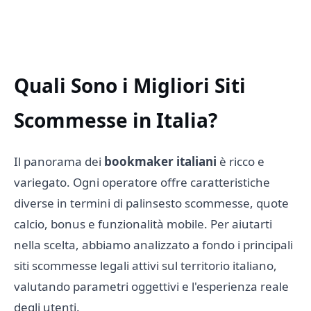
Quali Sono i Migliori Siti
Scommesse in Italia?
Il panorama dei
bookmaker italiani
è ricco e
variegato. Ogni operatore offre caratteristiche
diverse in termini di palinsesto scommesse, quote
calcio, bonus e funzionalità mobile. Per aiutarti
nella scelta, abbiamo analizzato a fondo i principali
siti scommesse legali attivi sul territorio italiano,
valutando parametri oggettivi e l'esperienza reale
degli utenti.