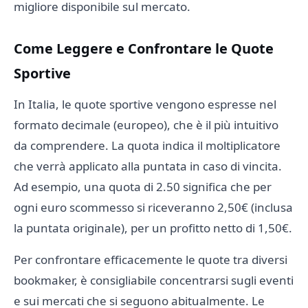
migliore disponibile sul mercato.
Come Leggere e Confrontare le Quote
Sportive
In Italia, le quote sportive vengono espresse nel
formato decimale (europeo), che è il più intuitivo
da comprendere. La quota indica il moltiplicatore
che verrà applicato alla puntata in caso di vincita.
Ad esempio, una quota di 2.50 significa che per
ogni euro scommesso si riceveranno 2,50€ (inclusa
la puntata originale), per un profitto netto di 1,50€.
Per confrontare efficacemente le quote tra diversi
bookmaker, è consigliabile concentrarsi sugli eventi
e sui mercati che si seguono abitualmente. Le