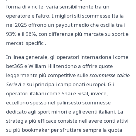
forma di vincite, varia sensibilmente tra un
operatore e l'altro. I migliori siti scommesse Italia
nel 2025 offrono un payout medio che oscilla tra il
93% e il 96%, con differenze più marcate su sport e
mercati specifici.
In linea generale, gli operatori internazionali come
bet365 e William Hill tendono a offrire quote
leggermente più competitive sulle
scommesse calcio
Serie A
e sui principali campionati europei. Gli
operatori italiani come Snai e Sisal, invece,
eccellono spesso nel palinsesto scommesse
dedicato agli sport minori e agli eventi italiani. La
strategia più efficace consiste nell'avere conti attivi
su più bookmaker per sfruttare sempre la quota