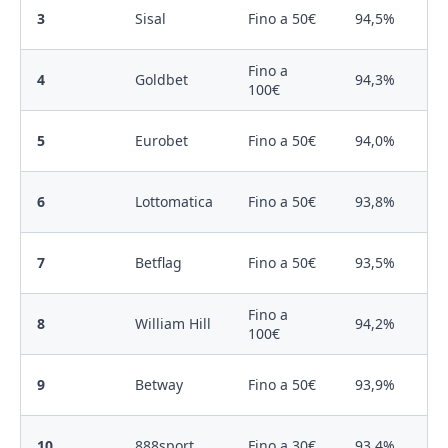
Sì
3
Sisal
Fino a 50€
94,5%
(
Fino a
Sì
4
Goldbet
94,3%
100€
(
Sì
5
Eurobet
Fino a 50€
94,0%
(
Sì
6
Lottomatica
Fino a 50€
93,8%
(
Sì
7
Betflag
Fino a 50€
93,5%
(
Fino a
Sì
8
William Hill
94,2%
100€
(
Sì
9
Betway
Fino a 50€
93,9%
(
Sì
10
888sport
Fino a 30€
93,4%