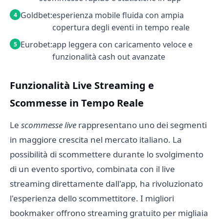
Goldbet:
esperienza mobile fluida con ampia
copertura degli eventi in tempo reale
Eurobet:
app leggera con caricamento veloce e
funzionalità cash out avanzate
Funzionalità Live Streaming e
Scommesse in Tempo Reale
Le
scommesse live
rappresentano uno dei segmenti
in maggiore crescita nel mercato italiano. La
possibilità di scommettere durante lo svolgimento
di un evento sportivo, combinata con il live
streaming direttamente dall'app, ha rivoluzionato
l'esperienza dello scommettitore. I migliori
bookmaker offrono streaming gratuito per migliaia