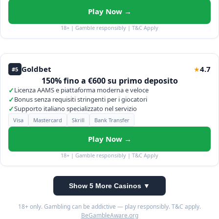
Play Now →
18+ | Gamble responsibly | T&C Apply
Goldbet
4.7
★
#5
150% fino a €600 su primo deposito
✓
Licenza AAMS e piattaforma moderna e veloce
✓
Bonus senza requisiti stringenti per i giocatori
✓
Supporto italiano specializzato nel servizio
Visa
Mastercard
Skrill
Bank Transfer
Play Now →
18+ | Gamble responsibly | T&C Apply
Show 5 More Casinos ▼
18+ only. Gambling can be addictive — play responsibly. T&C apply.
BeGambleAware.org