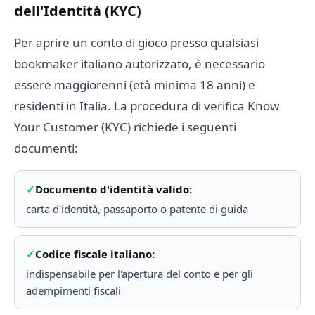
dell'Identità (KYC)
Per aprire un conto di gioco presso qualsiasi
bookmaker italiano autorizzato, è necessario
essere maggiorenni (età minima 18 anni) e
residenti in Italia. La procedura di verifica Know
Your Customer (KYC) richiede i seguenti
documenti:
Documento d'identità valido:
carta d'identità, passaporto o patente di guida
Codice fiscale italiano:
indispensabile per l'apertura del conto e per gli
adempimenti fiscali