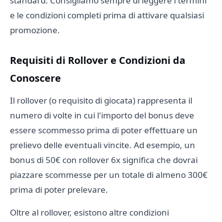
standard. Consigliamo sempre di leggere i termini
e le condizioni completi prima di attivare qualsiasi
promozione.
Requisiti di Rollover e Condizioni da
Conoscere
Il rollover (o requisito di giocata) rappresenta il
numero di volte in cui l'importo del bonus deve
essere scommesso prima di poter effettuare un
prelievo delle eventuali vincite. Ad esempio, un
bonus di 50€ con rollover 6x significa che dovrai
piazzare scommesse per un totale di almeno 300€
prima di poter prelevare.
Oltre al rollover, esistono altre condizioni