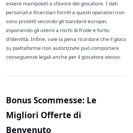
essere manipolati a sfavore del giocatore. I dati
personali e finanziari forniti a questi operatori non
sono protetti secondo gli standard europei,
esponendo gli utenti a rischi di frode e furto
d'identità. Infine, vale la pena ricordare che il gioco
su piattaforme non autorizzate può comportare
conseguenze legali anche per il giocatore stesso.
Bonus Scommesse: Le
Migliori Offerte di
Benvenuto