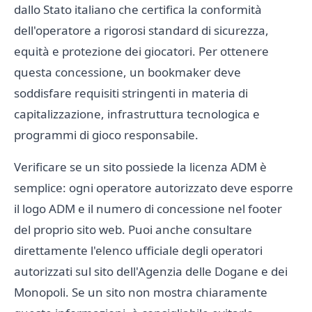
dallo Stato italiano che certifica la conformità
dell'operatore a rigorosi standard di sicurezza,
equità e protezione dei giocatori. Per ottenere
questa concessione, un bookmaker deve
soddisfare requisiti stringenti in materia di
capitalizzazione, infrastruttura tecnologica e
programmi di gioco responsabile.
Verificare se un sito possiede la licenza ADM è
semplice: ogni operatore autorizzato deve esporre
il logo ADM e il numero di concessione nel footer
del proprio sito web. Puoi anche consultare
direttamente l'elenco ufficiale degli operatori
autorizzati sul sito dell'Agenzia delle Dogane e dei
Monopoli. Se un sito non mostra chiaramente