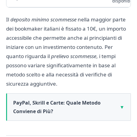
disponibile
Il
deposito minimo scommesse
nella maggior parte
dei bookmaker italiani è fissato a 10€, un importo
accessibile che permette anche ai principianti di
iniziare con un investimento contenuto. Per
quanto riguarda il
prelievo scommesse
, i tempi
possono variare significativamente in base al
metodo scelto e alla necessità di verifiche di
sicurezza aggiuntive.
PayPal, Skrill e Carte: Quale Metodo
▼
Conviene di Più?