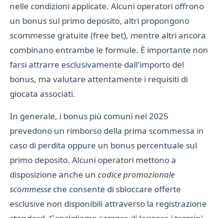
nelle condizioni applicate. Alcuni operatori offrono
un bonus sul primo deposito, altri propongono
scommesse gratuite (free bet), mentre altri ancora
combinano entrambe le formule. È importante non
farsi attrarre esclusivamente dall'importo del
bonus, ma valutare attentamente i requisiti di
giocata associati.
In generale, i bonus più comuni nel 2025
prevedono un rimborso della prima scommessa in
caso di perdita oppure un bonus percentuale sul
primo deposito. Alcuni operatori mettono a
disposizione anche un
codice promozionale
scommesse
che consente di sbloccare offerte
esclusive non disponibili attraverso la registrazione