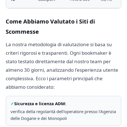
(
Come Abbiamo Valutato i Siti di
Scommesse
La nostra metodologia di valutazione si basa su
criteri rigorosi e trasparenti. Ogni bookmaker è
stato testato direttamente dal nostro team per
almeno 30 giorni, analizzando l'esperienza utente
complessiva. Ecco i parametri principali che
abbiamo considerato:
Sicurezza e licenza ADM:
verifica della regolarità dell'operatore presso l'Agenzia
delle Dogane e dei Monopoli