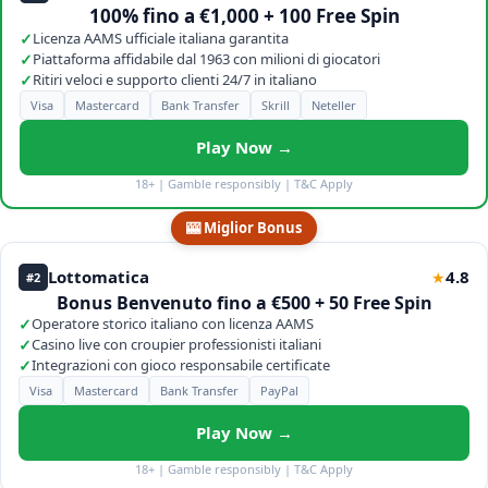
100% fino a €1,000 + 100 Free Spin
✓
Licenza AAMS ufficiale italiana garantita
✓
Piattaforma affidabile dal 1963 con milioni di giocatori
✓
Ritiri veloci e supporto clienti 24/7 in italiano
Visa
Mastercard
Bank Transfer
Skrill
Neteller
Play Now →
18+ | Gamble responsibly | T&C Apply
🎰 Miglior Bonus
Lottomatica
4.8
★
#2
Bonus Benvenuto fino a €500 + 50 Free Spin
✓
Operatore storico italiano con licenza AAMS
✓
Casino live con croupier professionisti italiani
✓
Integrazioni con gioco responsabile certificate
Visa
Mastercard
Bank Transfer
PayPal
Play Now →
18+ | Gamble responsibly | T&C Apply