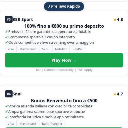
⚡ Prelievo Rapido
888 Sport
4.8
★
#3
100% fino a €800 su primo deposito
✓
Prelievi in 24 ore garantiti da operatore affidabile
✓
Scommesse sportive + casino integrato
✓
Odds competitive e live streaming eventi maggiori
Visa
Mastercard
Skrill
Neteller
PayPal
Play Now →
18+ | Gamble responsibly | T&C Apply
Snai
4.7
★
#4
Bonus Benvenuto fino a €500
✓
Storica azienda italiana con credibilità consolidata
✓
Ampia gamma scommesse sportive e ippiche
✓
Interfaccia intuitiva e mobile app ottimizzata
Visa
Mastercard
Bank Transfer