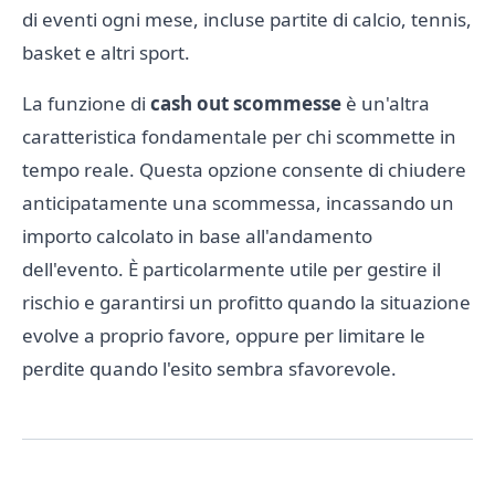
di eventi ogni mese, incluse partite di calcio, tennis,
basket e altri sport.
La funzione di
cash out scommesse
è un'altra
caratteristica fondamentale per chi scommette in
tempo reale. Questa opzione consente di chiudere
anticipatamente una scommessa, incassando un
importo calcolato in base all'andamento
dell'evento. È particolarmente utile per gestire il
rischio e garantirsi un profitto quando la situazione
evolve a proprio favore, oppure per limitare le
perdite quando l'esito sembra sfavorevole.