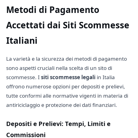
Metodi di Pagamento
Accettati dai Siti Scommesse
Italiani
La varietà e la sicurezza dei metodi di pagamento
sono aspetti cruciali nella scelta di un sito di
scommesse. I
siti scommesse legali
in Italia
offrono numerose opzioni per depositi e prelievi,
tutte conformi alle normative vigenti in materia di
antiriciclaggio e protezione dei dati finanziari.
Depositi e Prelievi: Tempi, Limiti e
Commissioni