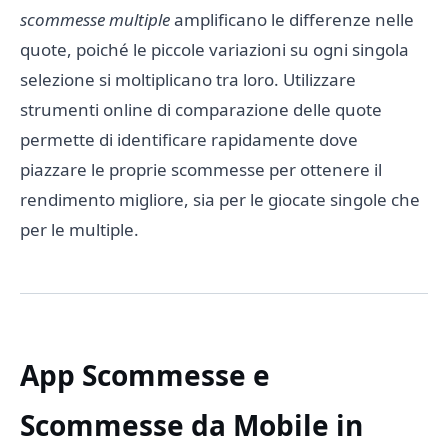
scommesse multiple
amplificano le differenze nelle
quote, poiché le piccole variazioni su ogni singola
selezione si moltiplicano tra loro. Utilizzare
strumenti online di comparazione delle quote
permette di identificare rapidamente dove
piazzare le proprie scommesse per ottenere il
rendimento migliore, sia per le giocate singole che
per le multiple.
App Scommesse e
Scommesse da Mobile in