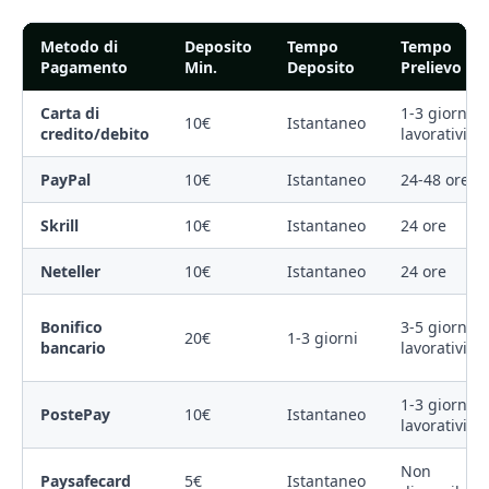
Metodo di
Deposito
Tempo
Tempo
Pagamento
Min.
Deposito
Prelievo
Carta di
1-3 giorni
10€
Istantaneo
credito/debito
lavorativi
PayPal
10€
Istantaneo
24-48 ore
Skrill
10€
Istantaneo
24 ore
Neteller
10€
Istantaneo
24 ore
Bonifico
3-5 giorni
20€
1-3 giorni
bancario
lavorativi
1-3 giorni
PostePay
10€
Istantaneo
lavorativi
Non
Paysafecard
5€
Istantaneo