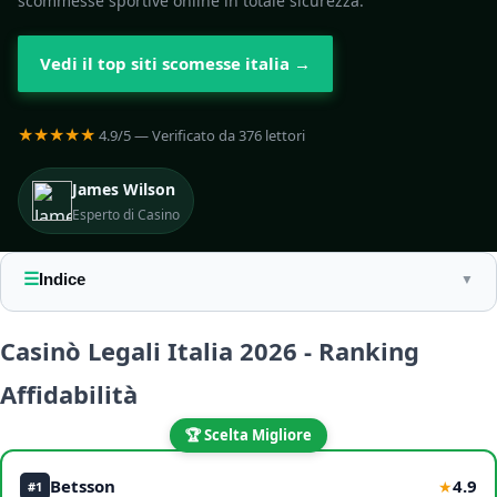
scommesse sportive online in totale sicurezza.
Vedi il top siti scomesse italia →
★★★★★
4.9/5 — Verificato da 376 lettori
James Wilson
Esperto di Casino
☰
Indice
▼
Casinò Legali Italia 2026 - Ranking
Affidabilità
🏆 Scelta Migliore
Betsson
4.9
★
#1