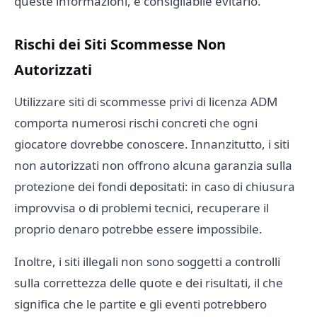
queste informazioni, è consigliabile evitarlo.
Rischi dei Siti Scommesse Non
Autorizzati
Utilizzare siti di scommesse privi di licenza ADM
comporta numerosi rischi concreti che ogni
giocatore dovrebbe conoscere. Innanzitutto, i siti
non autorizzati non offrono alcuna garanzia sulla
protezione dei fondi depositati: in caso di chiusura
improvvisa o di problemi tecnici, recuperare il
proprio denaro potrebbe essere impossibile.
Inoltre, i siti illegali non sono soggetti a controlli
sulla correttezza delle quote e dei risultati, il che
significa che le partite e gli eventi potrebbero