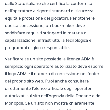
dallo Stato italiano che certifica la conformità
dell'operatore a rigorosi standard di sicurezza,
equità e protezione dei giocatori. Per ottenere
questa concessione, un bookmaker deve
soddisfare requisiti stringenti in materia di
capitalizzazione, infrastruttura tecnologica e
programmi di gioco responsabile.
Verificare se un sito possiede la licenza ADM è
semplice: ogni operatore autorizzato deve esporre
il logo ADM e il numero di concessione nel footer
del proprio sito web. Puoi anche consultare
direttamente l'elenco ufficiale degli operatori
autorizzati sul sito dell'Agenzia delle Dogane e dei
Monopoli. Se un sito non mostra chiaramente