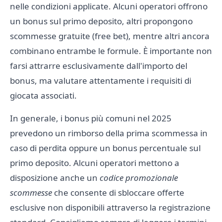
nelle condizioni applicate. Alcuni operatori offrono
un bonus sul primo deposito, altri propongono
scommesse gratuite (free bet), mentre altri ancora
combinano entrambe le formule. È importante non
farsi attrarre esclusivamente dall'importo del
bonus, ma valutare attentamente i requisiti di
giocata associati.
In generale, i bonus più comuni nel 2025
prevedono un rimborso della prima scommessa in
caso di perdita oppure un bonus percentuale sul
primo deposito. Alcuni operatori mettono a
disposizione anche un
codice promozionale
scommesse
che consente di sbloccare offerte
esclusive non disponibili attraverso la registrazione