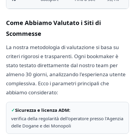
(
Come Abbiamo Valutato i Siti di
Scommesse
La nostra metodologia di valutazione si basa su
criteri rigorosi e trasparenti. Ogni bookmaker è
stato testato direttamente dal nostro team per
almeno 30 giorni, analizzando l'esperienza utente
complessiva. Ecco i parametri principali che
abbiamo considerato:
Sicurezza e licenza ADM:
verifica della regolarità dell'operatore presso l'Agenzia
delle Dogane e dei Monopoli