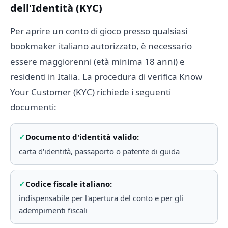
dell'Identità (KYC)
Per aprire un conto di gioco presso qualsiasi
bookmaker italiano autorizzato, è necessario
essere maggiorenni (età minima 18 anni) e
residenti in Italia. La procedura di verifica Know
Your Customer (KYC) richiede i seguenti
documenti:
Documento d'identità valido:
carta d'identità, passaporto o patente di guida
Codice fiscale italiano:
indispensabile per l'apertura del conto e per gli
adempimenti fiscali