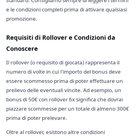
standard. Consigliamo sempre di leggere i termini
e le condizioni completi prima di attivare qualsiasi
promozione.
Requisiti di Rollover e Condizioni da
Conoscere
Il rollover (o requisito di giocata) rappresenta il
numero di volte in cui l'importo del bonus deve
essere scommesso prima di poter effettuare un
prelievo delle eventuali vincite. Ad esempio, un
bonus di 50€ con rollover 6x significa che dovrai
piazzare scommesse per un totale di almeno 300€
prima di poter prelevare.
Oltre al rollover, esistono altre condizioni