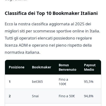
Classifica dei Top 10 Bookmaker Italiani
Ecco la nostra classifica aggiornata al 2025 dei
migliori siti per scommesse sportive online in Italia.
Tutti gli operatori elencati possiedono regolare
licenza ADM e operano nel pieno rispetto della
normativa italiana.
Bonus
Payout
Posizione
Bookmaker
A
Benvenuto
Medio
Fino a
Sì
1
bet365
95,5%
100€
(
Sì
2
Snai
Fino a 50€
94,8%
(