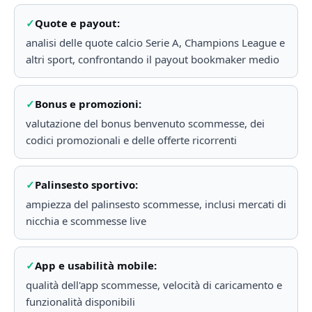
Quote e payout:
analisi delle quote calcio Serie A, Champions League e
altri sport, confrontando il payout bookmaker medio
Bonus e promozioni:
valutazione del bonus benvenuto scommesse, dei
codici promozionali e delle offerte ricorrenti
Palinsesto sportivo:
ampiezza del palinsesto scommesse, inclusi mercati di
nicchia e scommesse live
App e usabilità mobile:
qualità dell'app scommesse, velocità di caricamento e
funzionalità disponibili