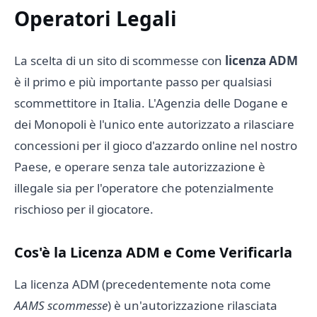
Operatori Legali
La scelta di un sito di scommesse con
licenza ADM
è il primo e più importante passo per qualsiasi
scommettitore in Italia. L'Agenzia delle Dogane e
dei Monopoli è l'unico ente autorizzato a rilasciare
concessioni per il gioco d'azzardo online nel nostro
Paese, e operare senza tale autorizzazione è
illegale sia per l'operatore che potenzialmente
rischioso per il giocatore.
Cos'è la Licenza ADM e Come Verificarla
La licenza ADM (precedentemente nota come
AAMS scommesse
) è un'autorizzazione rilasciata