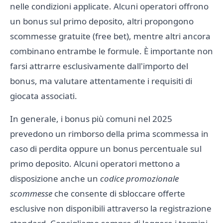
nelle condizioni applicate. Alcuni operatori offrono
un bonus sul primo deposito, altri propongono
scommesse gratuite (free bet), mentre altri ancora
combinano entrambe le formule. È importante non
farsi attrarre esclusivamente dall'importo del
bonus, ma valutare attentamente i requisiti di
giocata associati.
In generale, i bonus più comuni nel 2025
prevedono un rimborso della prima scommessa in
caso di perdita oppure un bonus percentuale sul
primo deposito. Alcuni operatori mettono a
disposizione anche un
codice promozionale
scommesse
che consente di sbloccare offerte
esclusive non disponibili attraverso la registrazione