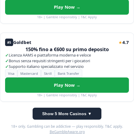
Play Now →
18+ | Gamble responsibly | T&C Apply
Goldbet
4.7
★
#5
150% fino a €600 su primo deposito
✓
Licenza AAMS e piattaforma moderna e veloce
✓
Bonus senza requisiti stringenti per i giocatori
✓
Supporto italiano specializzato nel servizio
Visa
Mastercard
Skrill
Bank Transfer
Play Now →
18+ | Gamble responsibly | T&C Apply
Show 5 More Casinos ▼
18+ only. Gambling can be addictive — play responsibly. T&C apply.
BeGambleAware.org