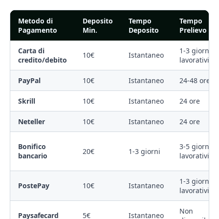
Metodo di
Deposito
Tempo
Tempo
Pagamento
Min.
Deposito
Prelievo
Carta di
1-3 giorni
10€
Istantaneo
credito/debito
lavorativi
PayPal
10€
Istantaneo
24-48 ore
Skrill
10€
Istantaneo
24 ore
Neteller
10€
Istantaneo
24 ore
Bonifico
3-5 giorni
20€
1-3 giorni
bancario
lavorativi
1-3 giorni
PostePay
10€
Istantaneo
lavorativi
Non
Paysafecard
5€
Istantaneo