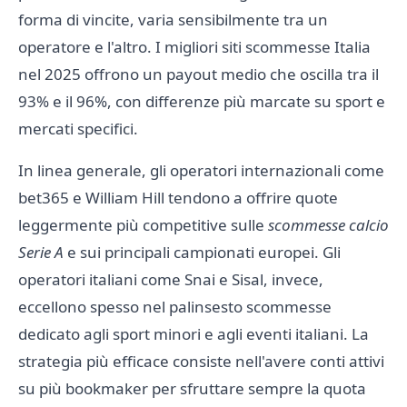
forma di vincite, varia sensibilmente tra un
operatore e l'altro. I migliori siti scommesse Italia
nel 2025 offrono un payout medio che oscilla tra il
93% e il 96%, con differenze più marcate su sport e
mercati specifici.
In linea generale, gli operatori internazionali come
bet365 e William Hill tendono a offrire quote
leggermente più competitive sulle
scommesse calcio
Serie A
e sui principali campionati europei. Gli
operatori italiani come Snai e Sisal, invece,
eccellono spesso nel palinsesto scommesse
dedicato agli sport minori e agli eventi italiani. La
strategia più efficace consiste nell'avere conti attivi
su più bookmaker per sfruttare sempre la quota