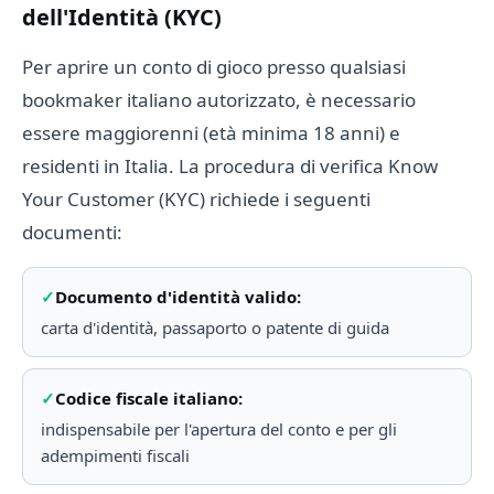
dell'Identità (KYC)
Per aprire un conto di gioco presso qualsiasi
bookmaker italiano autorizzato, è necessario
essere maggiorenni (età minima 18 anni) e
residenti in Italia. La procedura di verifica Know
Your Customer (KYC) richiede i seguenti
documenti:
Documento d'identità valido:
carta d'identità, passaporto o patente di guida
Codice fiscale italiano:
indispensabile per l'apertura del conto e per gli
adempimenti fiscali