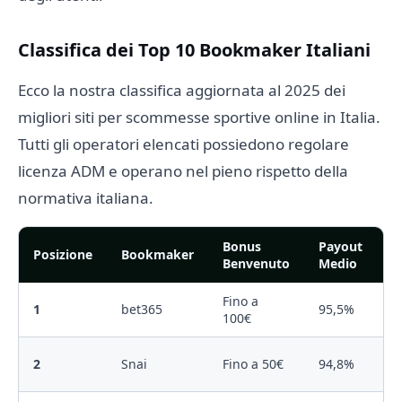
Classifica dei Top 10 Bookmaker Italiani
Ecco la nostra classifica aggiornata al 2025 dei
migliori siti per scommesse sportive online in Italia.
Tutti gli operatori elencati possiedono regolare
licenza ADM e operano nel pieno rispetto della
normativa italiana.
Bonus
Payout
Posizione
Bookmaker
A
Benvenuto
Medio
Fino a
Sì
1
bet365
95,5%
100€
(
Sì
2
Snai
Fino a 50€
94,8%
(