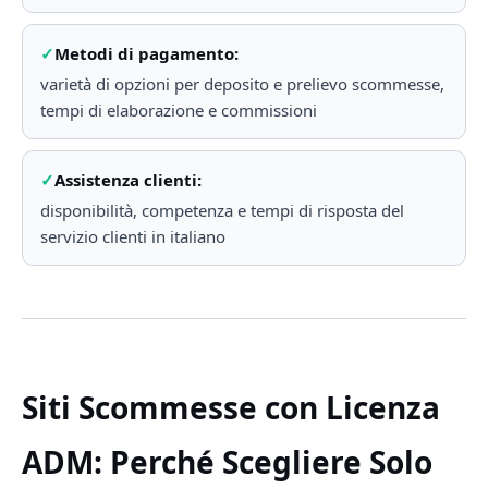
Metodi di pagamento:
varietà di opzioni per deposito e prelievo scommesse,
tempi di elaborazione e commissioni
Assistenza clienti:
disponibilità, competenza e tempi di risposta del
servizio clienti in italiano
Siti Scommesse con Licenza
ADM: Perché Scegliere Solo