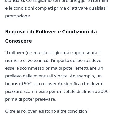
standard. Consigliamo sempre di leggere i termini
e le condizioni completi prima di attivare qualsiasi
promozione.
Requisiti di Rollover e Condizioni da
Conoscere
Il rollover (o requisito di giocata) rappresenta il
numero di volte in cui l'importo del bonus deve
essere scommesso prima di poter effettuare un
prelievo delle eventuali vincite. Ad esempio, un
bonus di 50€ con rollover 6x significa che dovrai
piazzare scommesse per un totale di almeno 300€
prima di poter prelevare.
Oltre al rollover, esistono altre condizioni