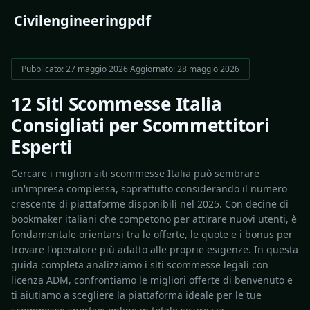
Civilengineeringpdf
Pubblicato: 27 maggio 2026
·
Aggiornato: 28 maggio 2026
12 Siti Scommesse Italia
Consigliati per Scommettitori
Esperti
Cercare i migliori siti scommesse Italia può sembrare
un'impresa complessa, soprattutto considerando il numero
crescente di piattaforme disponibili nel 2025. Con decine di
bookmaker italiani che competono per attirare nuovi utenti, è
fondamentale orientarsi tra le offerte, le quote e i bonus per
trovare l'operatore più adatto alle proprie esigenze. In questa
guida completa analizziamo i siti scommesse legali con
licenza ADM, confrontiamo le migliori offerte di benvenuto e
ti aiutiamo a scegliere la piattaforma ideale per le tue