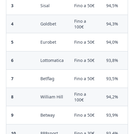
Sì
3
Sisal
Fino a 50€
94,5%
(
Fino a
Sì
4
Goldbet
94,3%
100€
(
Sì
5
Eurobet
Fino a 50€
94,0%
(
Sì
6
Lottomatica
Fino a 50€
93,8%
(
Sì
7
Betflag
Fino a 50€
93,5%
(
Fino a
Sì
8
William Hill
94,2%
100€
(
Sì
9
Betway
Fino a 50€
93,9%
(
Sì
10
888sport
Fino a 30€
93,4%