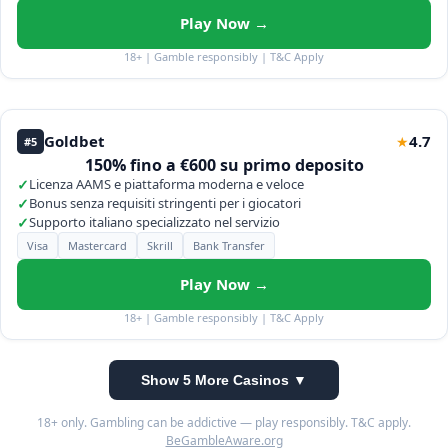
Play Now →
18+ | Gamble responsibly | T&C Apply
Goldbet
4.7
★
#5
150% fino a €600 su primo deposito
✓
Licenza AAMS e piattaforma moderna e veloce
✓
Bonus senza requisiti stringenti per i giocatori
✓
Supporto italiano specializzato nel servizio
Visa
Mastercard
Skrill
Bank Transfer
Play Now →
18+ | Gamble responsibly | T&C Apply
Show 5 More Casinos ▼
18+ only. Gambling can be addictive — play responsibly. T&C apply.
BeGambleAware.org