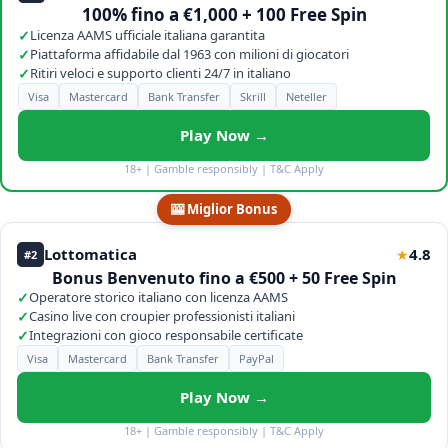
100% fino a €1,000 + 100 Free Spin
✓
Licenza AAMS ufficiale italiana garantita
✓
Piattaforma affidabile dal 1963 con milioni di giocatori
✓
Ritiri veloci e supporto clienti 24/7 in italiano
Visa
Mastercard
Bank Transfer
Skrill
Neteller
Play Now →
18+ | Gamble responsibly | T&C Apply
🎰 Miglior Bonus
Lottomatica
4.8
★
#2
Bonus Benvenuto fino a €500 + 50 Free Spin
✓
Operatore storico italiano con licenza AAMS
✓
Casino live con croupier professionisti italiani
✓
Integrazioni con gioco responsabile certificate
Visa
Mastercard
Bank Transfer
PayPal
Play Now →
18+ | Gamble responsibly | T&C Apply