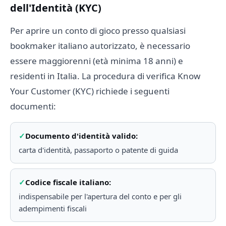
dell'Identità (KYC)
Per aprire un conto di gioco presso qualsiasi
bookmaker italiano autorizzato, è necessario
essere maggiorenni (età minima 18 anni) e
residenti in Italia. La procedura di verifica Know
Your Customer (KYC) richiede i seguenti
documenti:
Documento d'identità valido:
carta d'identità, passaporto o patente di guida
Codice fiscale italiano:
indispensabile per l'apertura del conto e per gli
adempimenti fiscali