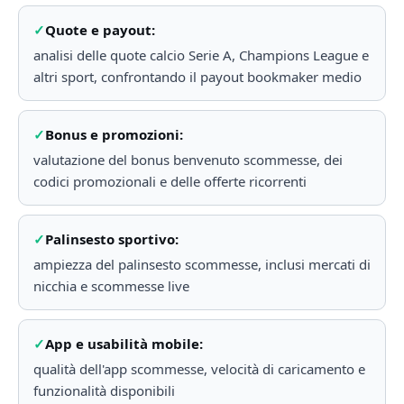
Quote e payout:
analisi delle quote calcio Serie A, Champions League e
altri sport, confrontando il payout bookmaker medio
Bonus e promozioni:
valutazione del bonus benvenuto scommesse, dei
codici promozionali e delle offerte ricorrenti
Palinsesto sportivo:
ampiezza del palinsesto scommesse, inclusi mercati di
nicchia e scommesse live
App e usabilità mobile:
qualità dell'app scommesse, velocità di caricamento e
funzionalità disponibili