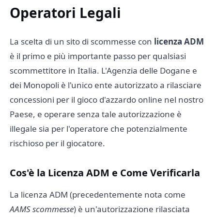
Operatori Legali
La scelta di un sito di scommesse con
licenza ADM
è il primo e più importante passo per qualsiasi
scommettitore in Italia. L'Agenzia delle Dogane e
dei Monopoli è l'unico ente autorizzato a rilasciare
concessioni per il gioco d'azzardo online nel nostro
Paese, e operare senza tale autorizzazione è
illegale sia per l'operatore che potenzialmente
rischioso per il giocatore.
Cos'è la Licenza ADM e Come Verificarla
La licenza ADM (precedentemente nota come
AAMS scommesse
) è un'autorizzazione rilasciata