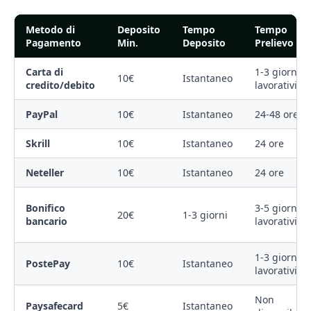
Metodo di
Deposito
Tempo
Tempo
Pagamento
Min.
Deposito
Prelievo
Carta di
1-3 giorni
10€
Istantaneo
credito/debito
lavorativi
PayPal
10€
Istantaneo
24-48 ore
Skrill
10€
Istantaneo
24 ore
Neteller
10€
Istantaneo
24 ore
Bonifico
3-5 giorni
20€
1-3 giorni
bancario
lavorativi
1-3 giorni
PostePay
10€
Istantaneo
lavorativi
Non
Paysafecard
5€
Istantaneo