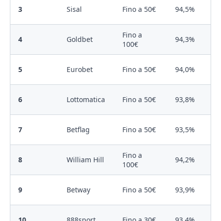
Sì
3
Sisal
Fino a 50€
94,5%
(
Fino a
Sì
4
Goldbet
94,3%
100€
(
Sì
5
Eurobet
Fino a 50€
94,0%
(
Sì
6
Lottomatica
Fino a 50€
93,8%
(
Sì
7
Betflag
Fino a 50€
93,5%
(
Fino a
Sì
8
William Hill
94,2%
100€
(
Sì
9
Betway
Fino a 50€
93,9%
(
Sì
10
888sport
Fino a 30€
93,4%