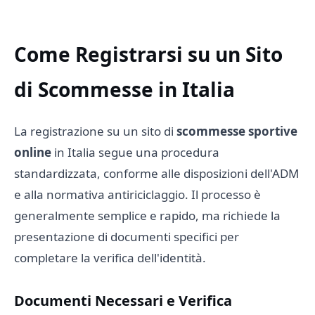
Come Registrarsi su un Sito
di Scommesse in Italia
La registrazione su un sito di
scommesse sportive
online
in Italia segue una procedura
standardizzata, conforme alle disposizioni dell'ADM
e alla normativa antiriciclaggio. Il processo è
generalmente semplice e rapido, ma richiede la
presentazione di documenti specifici per
completare la verifica dell'identità.
Documenti Necessari e Verifica