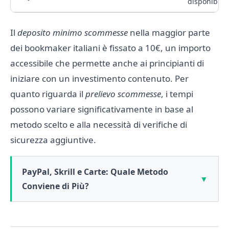
disponibile
Il
deposito minimo scommesse
nella maggior parte
dei bookmaker italiani è fissato a 10€, un importo
accessibile che permette anche ai principianti di
iniziare con un investimento contenuto. Per
quanto riguarda il
prelievo scommesse
, i tempi
possono variare significativamente in base al
metodo scelto e alla necessità di verifiche di
sicurezza aggiuntive.
PayPal, Skrill e Carte: Quale Metodo
▼
Conviene di Più?