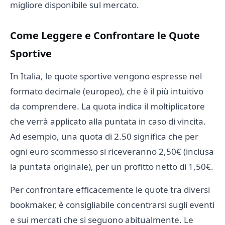
migliore disponibile sul mercato.
Come Leggere e Confrontare le Quote
Sportive
In Italia, le quote sportive vengono espresse nel
formato decimale (europeo), che è il più intuitivo
da comprendere. La quota indica il moltiplicatore
che verrà applicato alla puntata in caso di vincita.
Ad esempio, una quota di 2.50 significa che per
ogni euro scommesso si riceveranno 2,50€ (inclusa
la puntata originale), per un profitto netto di 1,50€.
Per confrontare efficacemente le quote tra diversi
bookmaker, è consigliabile concentrarsi sugli eventi
e sui mercati che si seguono abitualmente. Le