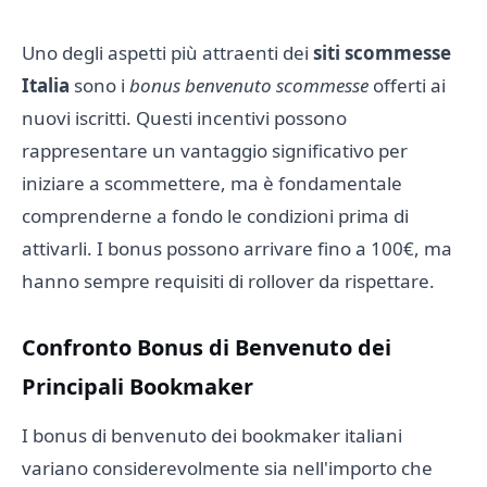
Uno degli aspetti più attraenti dei
siti scommesse
Italia
sono i
bonus benvenuto scommesse
offerti ai
nuovi iscritti. Questi incentivi possono
rappresentare un vantaggio significativo per
iniziare a scommettere, ma è fondamentale
comprenderne a fondo le condizioni prima di
attivarli. I bonus possono arrivare fino a 100€, ma
hanno sempre requisiti di rollover da rispettare.
Confronto Bonus di Benvenuto dei
Principali Bookmaker
I bonus di benvenuto dei bookmaker italiani
variano considerevolmente sia nell'importo che