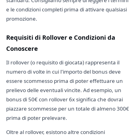
standard. Consigliamo sempre di leggere i termini
e le condizioni completi prima di attivare qualsiasi
promozione.
Requisiti di Rollover e Condizioni da
Conoscere
Il rollover (o requisito di giocata) rappresenta il
numero di volte in cui l'importo del bonus deve
essere scommesso prima di poter effettuare un
prelievo delle eventuali vincite. Ad esempio, un
bonus di 50€ con rollover 6x significa che dovrai
piazzare scommesse per un totale di almeno 300€
prima di poter prelevare.
Oltre al rollover, esistono altre condizioni