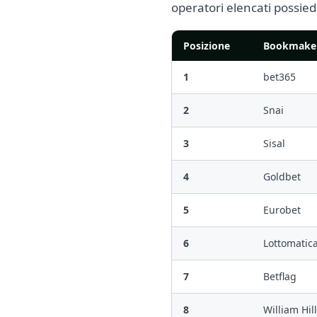
operatori elencati possie
Posizione
Bookmake
1
bet365
2
Snai
3
Sisal
4
Goldbet
5
Eurobet
6
Lottomatic
7
Betflag
8
William Hill