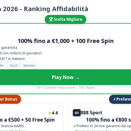
a 2026 - Ranking Affidabilità
🏆 Scelta Migliore
100% fino a €1,000 + 100 Free Spin
a garantita
3 con milioni di giocatori
24/7 in italiano
fer
Skrill
Neteller
Play Now →
18+ | Gamble responsibly | T&C Apply
ior Bonus
⚡ Preliev
888 Sport
4.8
★
#3
 a €500 + 50 Free Spin
100% fino a €800 
n licenza AAMS
✓
Prelievi in 24 ore garantiti da o