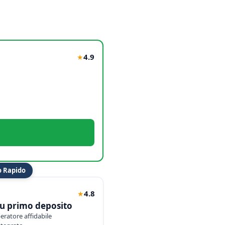
4.9
★
o Rapido
4.8
★
su primo deposito
peratore affidabile