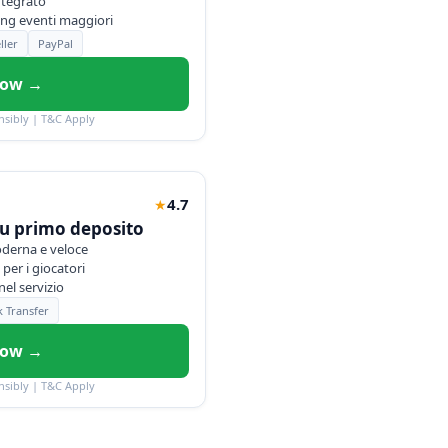
ntegrato
ing eventi maggiori
ller
PayPal
Now →
nsibly | T&C Apply
4.7
★
su primo deposito
derna e veloce
per i giocatori
nel servizio
 Transfer
Now →
nsibly | T&C Apply