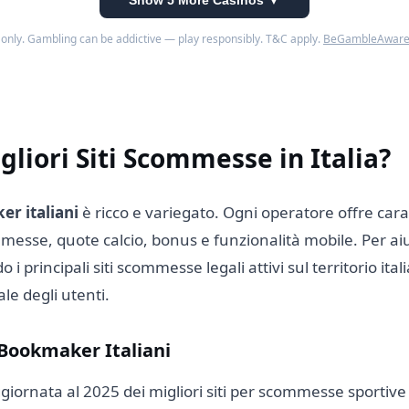
Show 5 More Casinos ▼
only. Gambling can be addictive — play responsibly. T&C apply.
BeGambleAware
gliori Siti Scommesse in Italia?
r italiani
è ricco e variegato. Ogni operatore offre carat
messe, quote calcio, bonus e funzionalità mobile. Per aiut
i principali siti scommesse legali attivi sul territorio it
ale degli utenti.
0 Bookmaker Italiani
ggiornata al 2025 dei migliori siti per scommesse sportive on