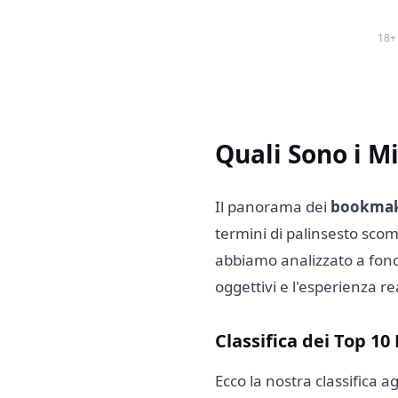
18+ 
Quali Sono i Mi
Il panorama dei
bookmake
termini di palinsesto scom
abbiamo analizzato a fondo 
oggettivi e l'esperienza re
Classifica dei Top 1
Ecco la nostra classifica a