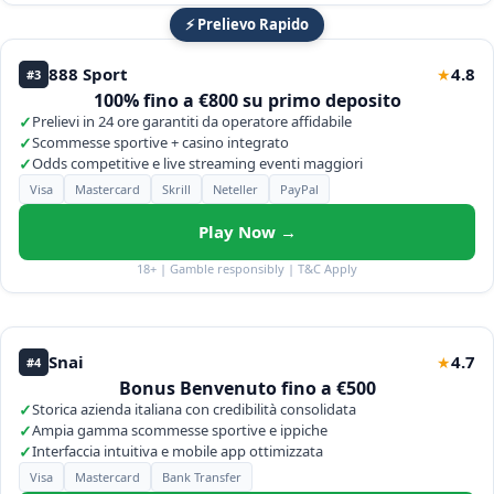
⚡ Prelievo Rapido
888 Sport
4.8
★
#3
100% fino a €800 su primo deposito
✓
Prelievi in 24 ore garantiti da operatore affidabile
✓
Scommesse sportive + casino integrato
✓
Odds competitive e live streaming eventi maggiori
Visa
Mastercard
Skrill
Neteller
PayPal
Play Now →
18+ | Gamble responsibly | T&C Apply
Snai
4.7
★
#4
Bonus Benvenuto fino a €500
✓
Storica azienda italiana con credibilità consolidata
✓
Ampia gamma scommesse sportive e ippiche
✓
Interfaccia intuitiva e mobile app ottimizzata
Visa
Mastercard
Bank Transfer