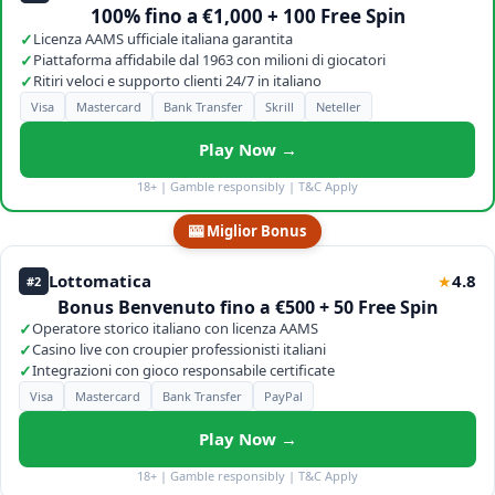
100% fino a €1,000 + 100 Free Spin
✓
Licenza AAMS ufficiale italiana garantita
✓
Piattaforma affidabile dal 1963 con milioni di giocatori
✓
Ritiri veloci e supporto clienti 24/7 in italiano
Visa
Mastercard
Bank Transfer
Skrill
Neteller
Play Now →
18+ | Gamble responsibly | T&C Apply
🎰 Miglior Bonus
Lottomatica
4.8
★
#2
Bonus Benvenuto fino a €500 + 50 Free Spin
✓
Operatore storico italiano con licenza AAMS
✓
Casino live con croupier professionisti italiani
✓
Integrazioni con gioco responsabile certificate
Visa
Mastercard
Bank Transfer
PayPal
Play Now →
18+ | Gamble responsibly | T&C Apply