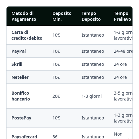
Metodo di
Deposito
Tempo
Tempo
Pagamento
Min.
Deposito
Prelievo
Carta di
1-3 giorni
10€
Istantaneo
credito/debito
lavorativi
PayPal
10€
Istantaneo
24-48 ore
Skrill
10€
Istantaneo
24 ore
Neteller
10€
Istantaneo
24 ore
Bonifico
3-5 giorni
20€
1-3 giorni
bancario
lavorativi
1-3 giorni
PostePay
10€
Istantaneo
lavorativi
Non
Paysafecard
5€
Istantaneo