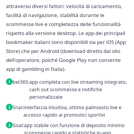
attraverso diversi fattori: velocità di caricamento,
facilità di navigazione, stabilità durante le
scommesse live e completezza delle funzionalità
rispetto alla versione desktop. Le app dei principali
bookmaker italiani sono disponibili sia per iOS (App
Store) che per Android (download diretto dal sito
dell'operatore, poiché Google Play non consente
app di gambling in Italia).
bet365:
app completa con live streaming integrato,
cash out scommesse e notifiche
personalizzate
Snai:
interfaccia intuitiva, ottimo palinsesto live e
accesso rapido ai pronostici sportivi
Sisal:
app stabile con funzione di deposito minimo
scommesse rapido e statistiche in-app