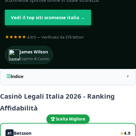
scommesse sportive online in totale sicurezza.
Vedi il top siti scomesse italia →
★★★★★
4.9/5 — Verificato da 376 lettori
James Wilson
Esperto di Casino
☰
Indice
▼
Casinò Legali Italia 2026 - Ranking
Affidabilità
🏆 Scelta Migliore
Betsson
4.9
★
#1