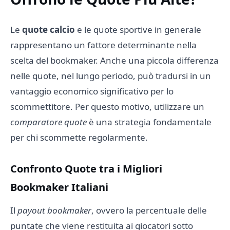
Le
quote calcio
e le quote sportive in generale
rappresentano un fattore determinante nella
scelta del bookmaker. Anche una piccola differenza
nelle quote, nel lungo periodo, può tradursi in un
vantaggio economico significativo per lo
scommettitore. Per questo motivo, utilizzare un
comparatore quote
è una strategia fondamentale
per chi scommette regolarmente.
Confronto Quote tra i Migliori
Bookmaker Italiani
Il
payout bookmaker
, ovvero la percentuale delle
puntate che viene restituita ai giocatori sotto