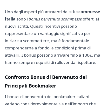
Uno degli aspetti più attraenti dei
siti scommesse
Italia
sono i
bonus benvenuto scommesse
offerti ai
nuovi iscritti. Questi incentivi possono
rappresentare un vantaggio significativo per
iniziare a scommettere, ma è fondamentale
comprenderne a fondo le condizioni prima di
attivarli. I bonus possono arrivare fino a 100€, ma
hanno sempre requisiti di rollover da rispettare.
Confronto Bonus di Benvenuto dei
Principali Bookmaker
I bonus di benvenuto dei bookmaker italiani
variano considerevolmente sia nell'importo che