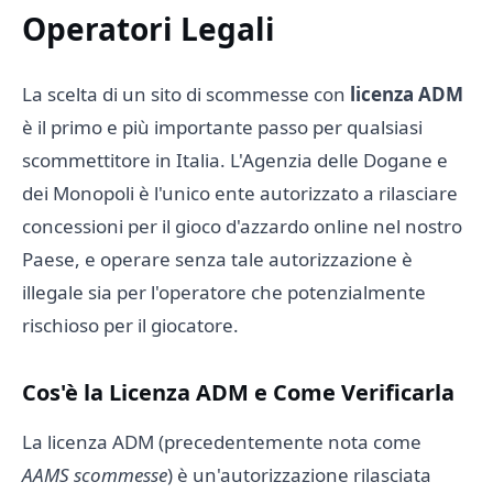
Operatori Legali
La scelta di un sito di scommesse con
licenza ADM
è il primo e più importante passo per qualsiasi
scommettitore in Italia. L'Agenzia delle Dogane e
dei Monopoli è l'unico ente autorizzato a rilasciare
concessioni per il gioco d'azzardo online nel nostro
Paese, e operare senza tale autorizzazione è
illegale sia per l'operatore che potenzialmente
rischioso per il giocatore.
Cos'è la Licenza ADM e Come Verificarla
La licenza ADM (precedentemente nota come
AAMS scommesse
) è un'autorizzazione rilasciata