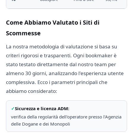
(
Come Abbiamo Valutato i Siti di
Scommesse
La nostra metodologia di valutazione si basa su
criteri rigorosi e trasparenti. Ogni bookmaker è
stato testato direttamente dal nostro team per
almeno 30 giorni, analizzando l'esperienza utente
complessiva. Ecco i parametri principali che
abbiamo considerato:
Sicurezza e licenza ADM:
verifica della regolarità dell'operatore presso l'Agenzia
delle Dogane e dei Monopoli