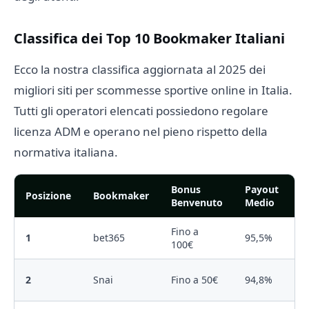
Classifica dei Top 10 Bookmaker Italiani
Ecco la nostra classifica aggiornata al 2025 dei
migliori siti per scommesse sportive online in Italia.
Tutti gli operatori elencati possiedono regolare
licenza ADM e operano nel pieno rispetto della
normativa italiana.
Bonus
Payout
Posizione
Bookmaker
A
Benvenuto
Medio
Fino a
Sì
1
bet365
95,5%
100€
(
Sì
2
Snai
Fino a 50€
94,8%
(