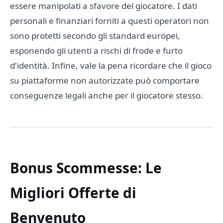
essere manipolati a sfavore del giocatore. I dati
personali e finanziari forniti a questi operatori non
sono protetti secondo gli standard europei,
esponendo gli utenti a rischi di frode e furto
d'identità. Infine, vale la pena ricordare che il gioco
su piattaforme non autorizzate può comportare
conseguenze legali anche per il giocatore stesso.
Bonus Scommesse: Le
Migliori Offerte di
Benvenuto