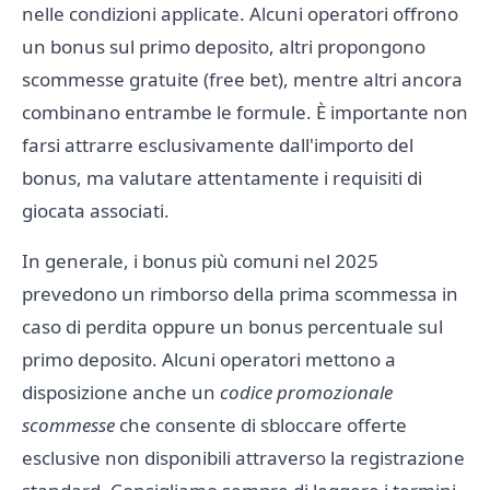
nelle condizioni applicate. Alcuni operatori offrono
un bonus sul primo deposito, altri propongono
scommesse gratuite (free bet), mentre altri ancora
combinano entrambe le formule. È importante non
farsi attrarre esclusivamente dall'importo del
bonus, ma valutare attentamente i requisiti di
giocata associati.
In generale, i bonus più comuni nel 2025
prevedono un rimborso della prima scommessa in
caso di perdita oppure un bonus percentuale sul
primo deposito. Alcuni operatori mettono a
disposizione anche un
codice promozionale
scommesse
che consente di sbloccare offerte
esclusive non disponibili attraverso la registrazione