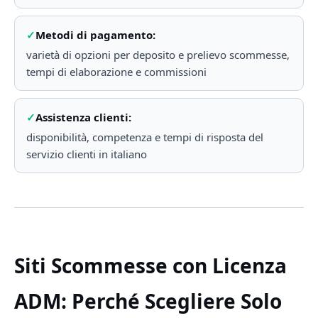
Metodi di pagamento:
varietà di opzioni per deposito e prelievo scommesse,
tempi di elaborazione e commissioni
Assistenza clienti:
disponibilità, competenza e tempi di risposta del
servizio clienti in italiano
Siti Scommesse con Licenza
ADM: Perché Scegliere Solo