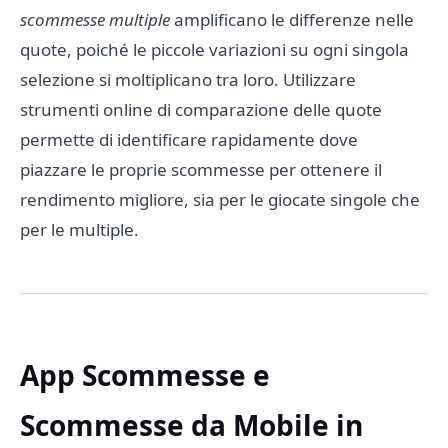
scommesse multiple
amplificano le differenze nelle
quote, poiché le piccole variazioni su ogni singola
selezione si moltiplicano tra loro. Utilizzare
strumenti online di comparazione delle quote
permette di identificare rapidamente dove
piazzare le proprie scommesse per ottenere il
rendimento migliore, sia per le giocate singole che
per le multiple.
App Scommesse e
Scommesse da Mobile in