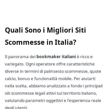
Quali Sono i Migliori Siti
Scommesse in Italia?
Il panorama dei
bookmaker italiani
è ricco e
variegato. Ogni operatore offre caratteristiche
diverse in termini di palinsesto scommesse, quote
calcio, bonus e funzionalità mobile. Per aiutarti
nella scelta, abbiamo analizzato a fondo i principali
siti scommesse legali attivi sul territorio italiano,
valutando parametri oggettivi e l'esperienza reale
degli utenti.