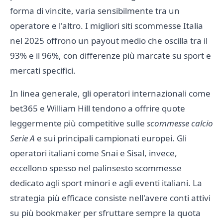
forma di vincite, varia sensibilmente tra un
operatore e l'altro. I migliori siti scommesse Italia
nel 2025 offrono un payout medio che oscilla tra il
93% e il 96%, con differenze più marcate su sport e
mercati specifici.
In linea generale, gli operatori internazionali come
bet365 e William Hill tendono a offrire quote
leggermente più competitive sulle
scommesse calcio
Serie A
e sui principali campionati europei. Gli
operatori italiani come Snai e Sisal, invece,
eccellono spesso nel palinsesto scommesse
dedicato agli sport minori e agli eventi italiani. La
strategia più efficace consiste nell'avere conti attivi
su più bookmaker per sfruttare sempre la quota