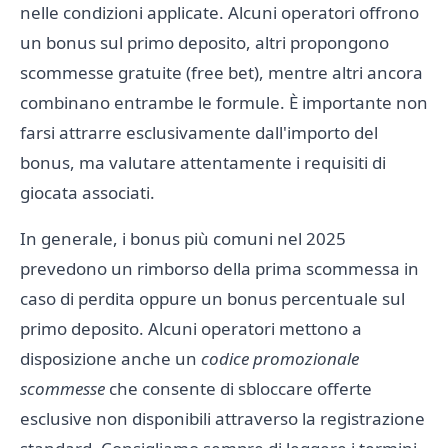
nelle condizioni applicate. Alcuni operatori offrono
un bonus sul primo deposito, altri propongono
scommesse gratuite (free bet), mentre altri ancora
combinano entrambe le formule. È importante non
farsi attrarre esclusivamente dall'importo del
bonus, ma valutare attentamente i requisiti di
giocata associati.
In generale, i bonus più comuni nel 2025
prevedono un rimborso della prima scommessa in
caso di perdita oppure un bonus percentuale sul
primo deposito. Alcuni operatori mettono a
disposizione anche un
codice promozionale
scommesse
che consente di sbloccare offerte
esclusive non disponibili attraverso la registrazione