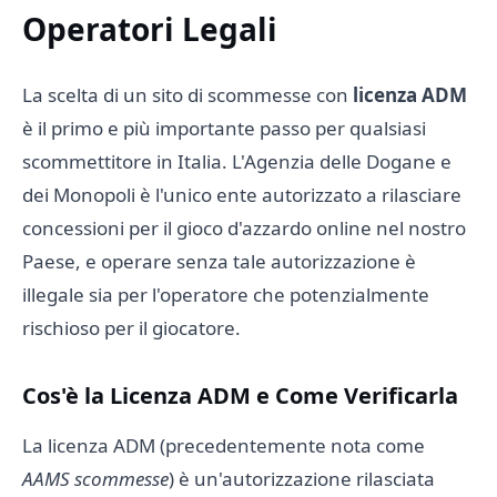
Operatori Legali
La scelta di un sito di scommesse con
licenza ADM
è il primo e più importante passo per qualsiasi
scommettitore in Italia. L'Agenzia delle Dogane e
dei Monopoli è l'unico ente autorizzato a rilasciare
concessioni per il gioco d'azzardo online nel nostro
Paese, e operare senza tale autorizzazione è
illegale sia per l'operatore che potenzialmente
rischioso per il giocatore.
Cos'è la Licenza ADM e Come Verificarla
La licenza ADM (precedentemente nota come
AAMS scommesse
) è un'autorizzazione rilasciata