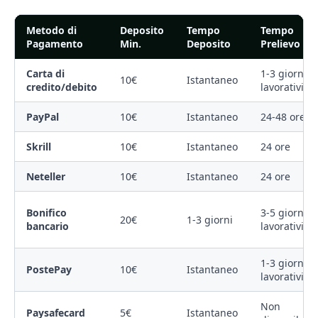
Metodo di
Deposito
Tempo
Tempo
Pagamento
Min.
Deposito
Prelievo
Carta di
1-3 giorni
10€
Istantaneo
credito/debito
lavorativi
PayPal
10€
Istantaneo
24-48 ore
Skrill
10€
Istantaneo
24 ore
Neteller
10€
Istantaneo
24 ore
Bonifico
3-5 giorni
20€
1-3 giorni
bancario
lavorativi
1-3 giorni
PostePay
10€
Istantaneo
lavorativi
Non
Paysafecard
5€
Istantaneo