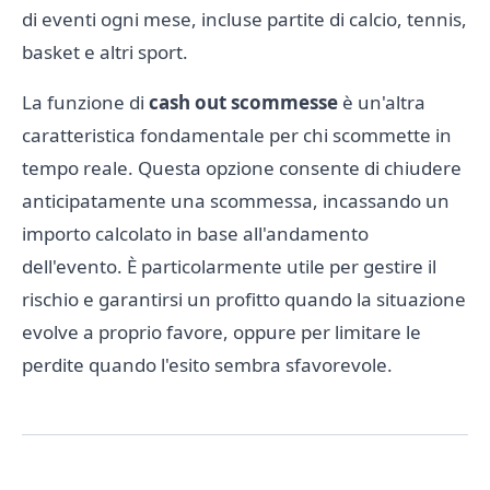
di eventi ogni mese, incluse partite di calcio, tennis,
basket e altri sport.
La funzione di
cash out scommesse
è un'altra
caratteristica fondamentale per chi scommette in
tempo reale. Questa opzione consente di chiudere
anticipatamente una scommessa, incassando un
importo calcolato in base all'andamento
dell'evento. È particolarmente utile per gestire il
rischio e garantirsi un profitto quando la situazione
evolve a proprio favore, oppure per limitare le
perdite quando l'esito sembra sfavorevole.