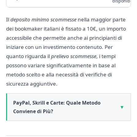
disponibile
Il
deposito minimo scommesse
nella maggior parte
dei bookmaker italiani è fissato a 10€, un importo
accessibile che permette anche ai principianti di
iniziare con un investimento contenuto. Per
quanto riguarda il
prelievo scommesse
, i tempi
possono variare significativamente in base al
metodo scelto e alla necessità di verifiche di
sicurezza aggiuntive.
PayPal, Skrill e Carte: Quale Metodo
▼
Conviene di Più?