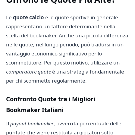
Le
quote calcio
e le quote sportive in generale
rappresentano un fattore determinante nella
scelta del bookmaker. Anche una piccola differenza
nelle quote, nel lungo periodo, può tradursi in un
vantaggio economico significativo per lo
scommettitore. Per questo motivo, utilizzare un
comparatore quote
è una strategia fondamentale
per chi scommette regolarmente.
Confronto Quote tra i Migliori
Bookmaker Italiani
Il
payout bookmaker
, ovvero la percentuale delle
puntate che viene restituita ai giocatori sotto