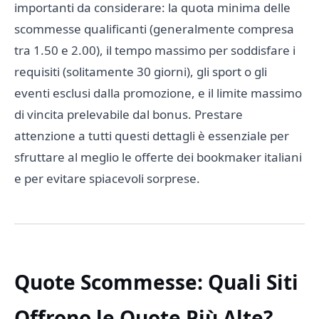
importanti da considerare: la quota minima delle
scommesse qualificanti (generalmente compresa
tra 1.50 e 2.00), il tempo massimo per soddisfare i
requisiti (solitamente 30 giorni), gli sport o gli
eventi esclusi dalla promozione, e il limite massimo
di vincita prelevabile dal bonus. Prestare
attenzione a tutti questi dettagli è essenziale per
sfruttare al meglio le offerte dei bookmaker italiani
e per evitare spiacevoli sorprese.
Quote Scommesse: Quali Siti
Offrono le Quote Più Alte?