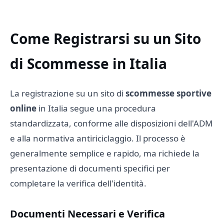
Come Registrarsi su un Sito
di Scommesse in Italia
La registrazione su un sito di
scommesse sportive
online
in Italia segue una procedura
standardizzata, conforme alle disposizioni dell'ADM
e alla normativa antiriciclaggio. Il processo è
generalmente semplice e rapido, ma richiede la
presentazione di documenti specifici per
completare la verifica dell'identità.
Documenti Necessari e Verifica