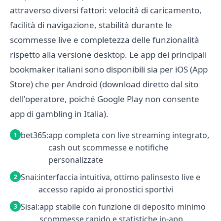
attraverso diversi fattori: velocità di caricamento,
facilità di navigazione, stabilità durante le
scommesse live e completezza delle funzionalità
rispetto alla versione desktop. Le app dei principali
bookmaker italiani sono disponibili sia per iOS (App
Store) che per Android (download diretto dal sito
dell'operatore, poiché Google Play non consente
app di gambling in Italia).
bet365:
app completa con live streaming integrato,
cash out scommesse e notifiche
personalizzate
Snai:
interfaccia intuitiva, ottimo palinsesto live e
accesso rapido ai pronostici sportivi
Sisal:
app stabile con funzione di deposito minimo
scommesse rapido e statistiche in-app