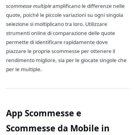
scommesse multiple
amplificano le differenze nelle
quote, poiché le piccole variazioni su ogni singola
selezione si moltiplicano tra loro. Utilizzare
strumenti online di comparazione delle quote
permette di identificare rapidamente dove
piazzare le proprie scommesse per ottenere il
rendimento migliore, sia per le giocate singole che
per le multiple.
App Scommesse e
Scommesse da Mobile in