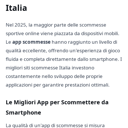
Italia
Nel 2025, la maggior parte delle scommesse
sportive online viene piazzata da dispositivi mobili.
Le
app scommesse
hanno raggiunto un livello di
qualità eccellente, offrendo un'esperienza di gioco
fluida e completa direttamente dallo smartphone. I
migliori siti scommesse Italia investono
costantemente nello sviluppo delle proprie
applicazioni per garantire prestazioni ottimali.
Le Migliori App per Scommettere da
Smartphone
La qualità di un'app di scommesse si misura