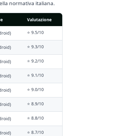
lla normativa italiana.
le
Valutazione
⭐ 9.5/10
droid)
⭐ 9.3/10
droid)
⭐ 9.2/10
droid)
⭐ 9.1/10
droid)
⭐ 9.0/10
droid)
⭐ 8.9/10
droid)
⭐ 8.8/10
droid)
⭐ 8.7/10
droid)