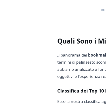
18+ 
Quali Sono i Mi
Il panorama dei
bookmake
termini di palinsesto scom
abbiamo analizzato a fondo 
oggettivi e l'esperienza re
Classifica dei Top 1
Ecco la nostra classifica a