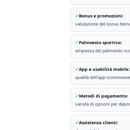
Bonus e promozioni:
valutazione del bonus benve
Palinsesto sportivo:
ampiezza del palinsesto sc
App e usabilità mobile:
qualità dell'app scommesse,
Metodi di pagamento:
varietà di opzioni per dep
Assistenza clienti: