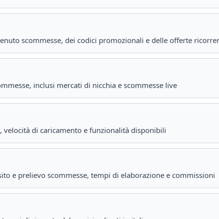
nuto scommesse, dei codici promozionali e delle offerte ricorren
ommesse, inclusi mercati di nicchia e scommesse live
 velocità di caricamento e funzionalità disponibili
osito e prelievo scommesse, tempi di elaborazione e commissioni