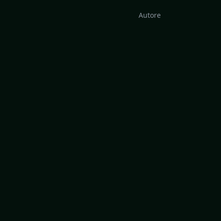
Autore