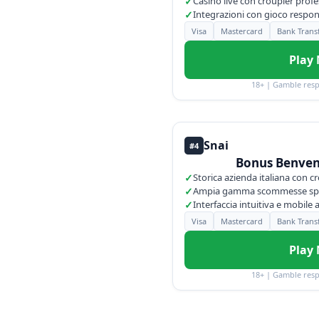
✓
Casino live con croupier profes
✓
Integrazioni con gioco respons
Visa
Mastercard
Bank Trans
Play
18+ | Gamble resp
Snai
#4
Bonus Benven
✓
Storica azienda italiana con cr
✓
Ampia gamma scommesse spor
✓
Interfaccia intuitiva e mobile
Visa
Mastercard
Bank Trans
Play
18+ | Gamble resp