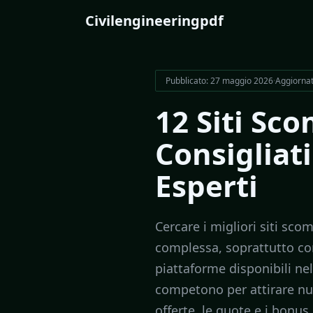
Civilengineeringpdf
Pubblicato: 27 maggio 2026
·
Aggiorna
12 Siti Sc
Consigliat
Esperti
Cercare i migliori siti sc
complessa, soprattutto co
piattaforme disponibili ne
competono per attirare nuo
offerte, le quote e i bonus