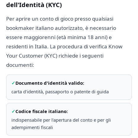
dell'Identità (KYC)
Per aprire un conto di gioco presso qualsiasi
bookmaker italiano autorizzato, è necessario
essere maggiorenni (età minima 18 anni) e
residenti in Italia. La procedura di verifica Know
Your Customer (KYC) richiede i seguenti
documenti:
Documento d'identità valido:
carta d'identità, passaporto o patente di guida
Codice fiscale italiano:
indispensabile per l'apertura del conto e per gli
adempimenti fiscali