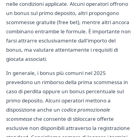
nelle condizioni applicate. Alcuni operatori offrono
un bonus sul primo deposito, altri propongono
scommesse gratuite (free bet), mentre altri ancora
combinano entrambe le formule. È importante non
farsi attrarre esclusivamente dall'importo del
bonus, ma valutare attentamente i requisiti di
giocata associati.
In generale, i bonus più comuni nel 2025
prevedono un rimborso della prima scommessa in
caso di perdita oppure un bonus percentuale sul
primo deposito. Alcuni operatori mettono a
disposizione anche un
codice promozionale
scommesse
che consente di sbloccare offerte
esclusive non disponibili attraverso la registrazione