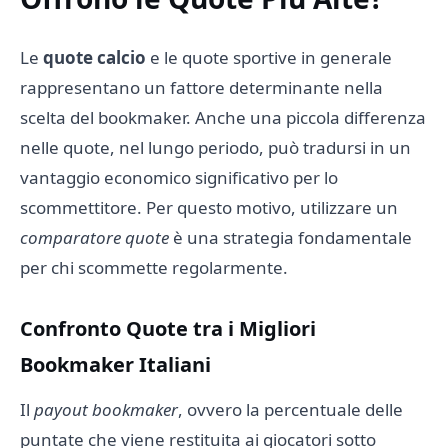
Le
quote calcio
e le quote sportive in generale
rappresentano un fattore determinante nella
scelta del bookmaker. Anche una piccola differenza
nelle quote, nel lungo periodo, può tradursi in un
vantaggio economico significativo per lo
scommettitore. Per questo motivo, utilizzare un
comparatore quote
è una strategia fondamentale
per chi scommette regolarmente.
Confronto Quote tra i Migliori
Bookmaker Italiani
Il
payout bookmaker
, ovvero la percentuale delle
puntate che viene restituita ai giocatori sotto