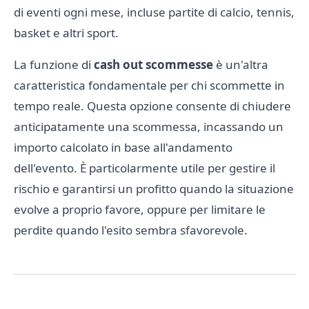
di eventi ogni mese, incluse partite di calcio, tennis,
basket e altri sport.
La funzione di
cash out scommesse
è un'altra
caratteristica fondamentale per chi scommette in
tempo reale. Questa opzione consente di chiudere
anticipatamente una scommessa, incassando un
importo calcolato in base all'andamento
dell'evento. È particolarmente utile per gestire il
rischio e garantirsi un profitto quando la situazione
evolve a proprio favore, oppure per limitare le
perdite quando l'esito sembra sfavorevole.