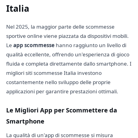
Italia
Nel 2025, la maggior parte delle scommesse
sportive online viene piazzata da dispositivi mobili.
Le
app scommesse
hanno raggiunto un livello di
qualità eccellente, offrendo un'esperienza di gioco
fluida e completa direttamente dallo smartphone. I
migliori siti scommesse Italia investono
costantemente nello sviluppo delle proprie
applicazioni per garantire prestazioni ottimali.
Le Migliori App per Scommettere da
Smartphone
La qualità di un'app di scommesse si misura