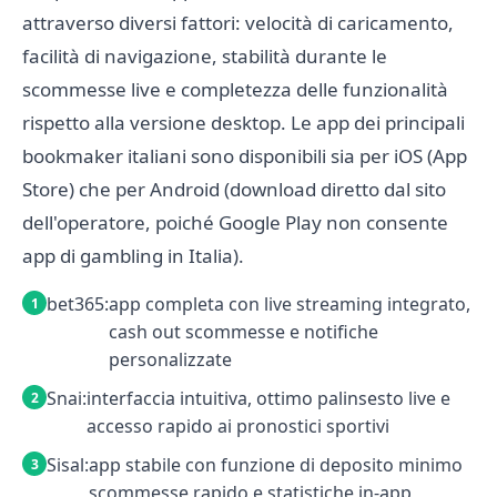
attraverso diversi fattori: velocità di caricamento,
facilità di navigazione, stabilità durante le
scommesse live e completezza delle funzionalità
rispetto alla versione desktop. Le app dei principali
bookmaker italiani sono disponibili sia per iOS (App
Store) che per Android (download diretto dal sito
dell'operatore, poiché Google Play non consente
app di gambling in Italia).
bet365:
app completa con live streaming integrato,
cash out scommesse e notifiche
personalizzate
Snai:
interfaccia intuitiva, ottimo palinsesto live e
accesso rapido ai pronostici sportivi
Sisal:
app stabile con funzione di deposito minimo
scommesse rapido e statistiche in-app