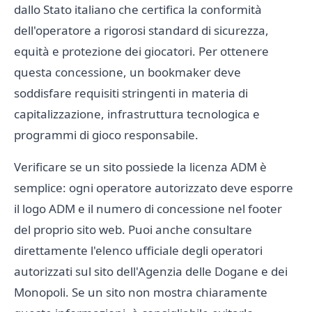
dallo Stato italiano che certifica la conformità
dell'operatore a rigorosi standard di sicurezza,
equità e protezione dei giocatori. Per ottenere
questa concessione, un bookmaker deve
soddisfare requisiti stringenti in materia di
capitalizzazione, infrastruttura tecnologica e
programmi di gioco responsabile.
Verificare se un sito possiede la licenza ADM è
semplice: ogni operatore autorizzato deve esporre
il logo ADM e il numero di concessione nel footer
del proprio sito web. Puoi anche consultare
direttamente l'elenco ufficiale degli operatori
autorizzati sul sito dell'Agenzia delle Dogane e dei
Monopoli. Se un sito non mostra chiaramente