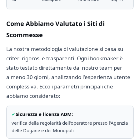
(
Come Abbiamo Valutato i Siti di
Scommesse
La nostra metodologia di valutazione si basa su
criteri rigorosi e trasparenti. Ogni bookmaker è
stato testato direttamente dal nostro team per
almeno 30 giorni, analizzando l'esperienza utente
complessiva. Ecco i parametri principali che
abbiamo considerato:
Sicurezza e licenza ADM:
verifica della regolarità dell'operatore presso l'Agenzia
delle Dogane e dei Monopoli