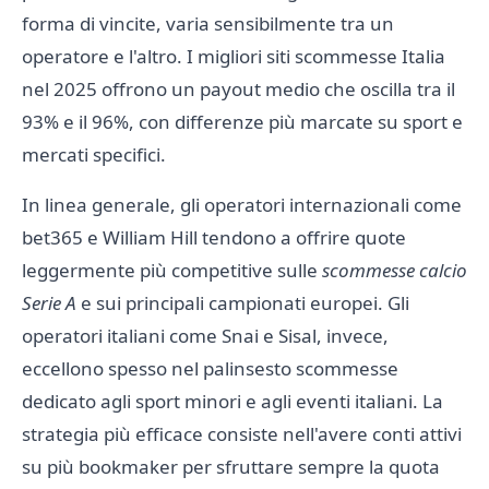
forma di vincite, varia sensibilmente tra un
operatore e l'altro. I migliori siti scommesse Italia
nel 2025 offrono un payout medio che oscilla tra il
93% e il 96%, con differenze più marcate su sport e
mercati specifici.
In linea generale, gli operatori internazionali come
bet365 e William Hill tendono a offrire quote
leggermente più competitive sulle
scommesse calcio
Serie A
e sui principali campionati europei. Gli
operatori italiani come Snai e Sisal, invece,
eccellono spesso nel palinsesto scommesse
dedicato agli sport minori e agli eventi italiani. La
strategia più efficace consiste nell'avere conti attivi
su più bookmaker per sfruttare sempre la quota