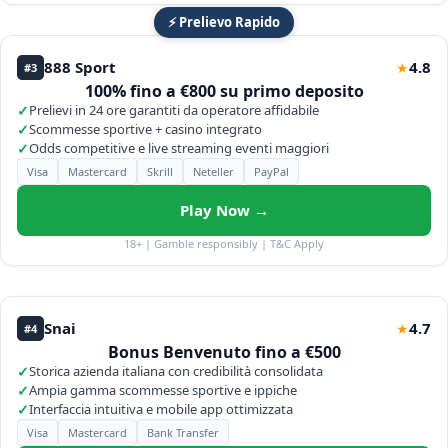
⚡ Prelievo Rapido
888 Sport
4.8
★
#3
100% fino a €800 su primo deposito
✓
Prelievi in 24 ore garantiti da operatore affidabile
✓
Scommesse sportive + casino integrato
✓
Odds competitive e live streaming eventi maggiori
Visa
Mastercard
Skrill
Neteller
PayPal
Play Now →
18+ | Gamble responsibly | T&C Apply
Snai
4.7
★
#4
Bonus Benvenuto fino a €500
✓
Storica azienda italiana con credibilità consolidata
✓
Ampia gamma scommesse sportive e ippiche
✓
Interfaccia intuitiva e mobile app ottimizzata
Visa
Mastercard
Bank Transfer