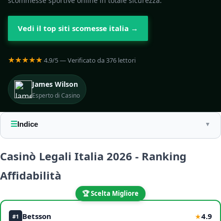
scommesse sportive online in totale sicurezza.
Vedi il top siti scomesse italia →
★★★★★
4.9/5 — Verificato da 376 lettori
James Wilson
Esperto di Casino
☰
Indice
▼
Casinò Legali Italia 2026 - Ranking
Affidabilità
🏆 Scelta Migliore
Betsson
4.9
★
#1