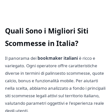
Quali Sono i Migliori Siti
Scommesse in Italia?
Il panorama dei
bookmaker italiani
è ricco e
variegato. Ogni operatore offre caratteristiche
diverse in termini di palinsesto scommesse, quote
calcio, bonus e funzionalità mobile. Per aiutarti
nella scelta, abbiamo analizzato a fondo i principali
siti scommesse legali attivi sul territorio italiano,
valutando parametri oggettivi e l'esperienza reale
degli utenti.