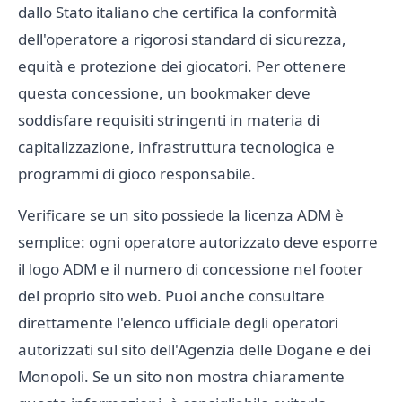
dallo Stato italiano che certifica la conformità
dell'operatore a rigorosi standard di sicurezza,
equità e protezione dei giocatori. Per ottenere
questa concessione, un bookmaker deve
soddisfare requisiti stringenti in materia di
capitalizzazione, infrastruttura tecnologica e
programmi di gioco responsabile.
Verificare se un sito possiede la licenza ADM è
semplice: ogni operatore autorizzato deve esporre
il logo ADM e il numero di concessione nel footer
del proprio sito web. Puoi anche consultare
direttamente l'elenco ufficiale degli operatori
autorizzati sul sito dell'Agenzia delle Dogane e dei
Monopoli. Se un sito non mostra chiaramente