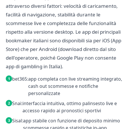
attraverso diversi fattori: velocità di caricamento,
facilità di navigazione, stabilità durante le
scommesse live e completezza delle funzionalità
rispetto alla versione desktop. Le app dei principali
bookmaker italiani sono disponibili sia per iOS (App
Store) che per Android (download diretto dal sito
dell'operatore, poiché Google Play non consente
app di gambling in Italia).
bet365:
app completa con live streaming integrato,
cash out scommesse e notifiche
personalizzate
Snai:
interfaccia intuitiva, ottimo palinsesto live e
accesso rapido ai pronostici sportivi
Sisal:
app stabile con funzione di deposito minimo
scommesse rapido e statistiche in-app