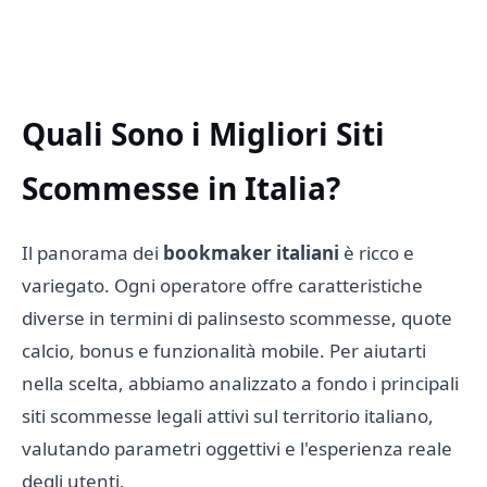
Quali Sono i Migliori Siti
Scommesse in Italia?
Il panorama dei
bookmaker italiani
è ricco e
variegato. Ogni operatore offre caratteristiche
diverse in termini di palinsesto scommesse, quote
calcio, bonus e funzionalità mobile. Per aiutarti
nella scelta, abbiamo analizzato a fondo i principali
siti scommesse legali attivi sul territorio italiano,
valutando parametri oggettivi e l'esperienza reale
degli utenti.