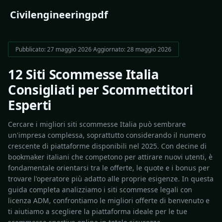
Civilengineeringpdf
Pubblicato: 27 maggio 2026
·
Aggiornato: 28 maggio 2026
12 Siti Scommesse Italia
Consigliati per Scommettitori
Esperti
Cercare i migliori siti scommesse Italia può sembrare
un'impresa complessa, soprattutto considerando il numero
crescente di piattaforme disponibili nel 2025. Con decine di
bookmaker italiani che competono per attirare nuovi utenti, è
fondamentale orientarsi tra le offerte, le quote e i bonus per
trovare l'operatore più adatto alle proprie esigenze. In questa
guida completa analizziamo i siti scommesse legali con
licenza ADM, confrontiamo le migliori offerte di benvenuto e
ti aiutiamo a scegliere la piattaforma ideale per le tue