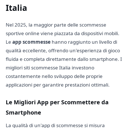
Italia
Nel 2025, la maggior parte delle scommesse
sportive online viene piazzata da dispositivi mobili.
Le
app scommesse
hanno raggiunto un livello di
qualità eccellente, offrendo un'esperienza di gioco
fluida e completa direttamente dallo smartphone. I
migliori siti scommesse Italia investono
costantemente nello sviluppo delle proprie
applicazioni per garantire prestazioni ottimali.
Le Migliori App per Scommettere da
Smartphone
La qualità di un'app di scommesse si misura