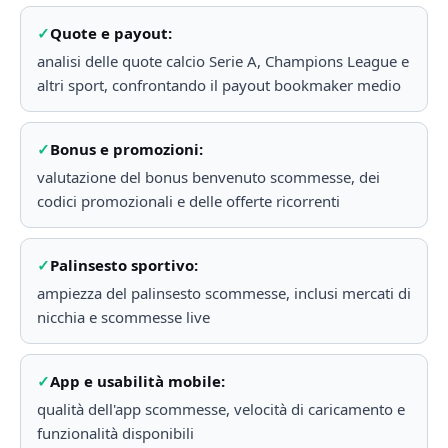
Quote e payout:
analisi delle quote calcio Serie A, Champions League e
altri sport, confrontando il payout bookmaker medio
Bonus e promozioni:
valutazione del bonus benvenuto scommesse, dei
codici promozionali e delle offerte ricorrenti
Palinsesto sportivo:
ampiezza del palinsesto scommesse, inclusi mercati di
nicchia e scommesse live
App e usabilità mobile:
qualità dell'app scommesse, velocità di caricamento e
funzionalità disponibili