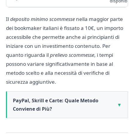
disponibile
Il
deposito minimo scommesse
nella maggior parte
dei bookmaker italiani è fissato a 10€, un importo
accessibile che permette anche ai principianti di
iniziare con un investimento contenuto. Per
quanto riguarda il
prelievo scommesse
, i tempi
possono variare significativamente in base al
metodo scelto e alla necessità di verifiche di
sicurezza aggiuntive.
PayPal, Skrill e Carte: Quale Metodo
▼
Conviene di Più?