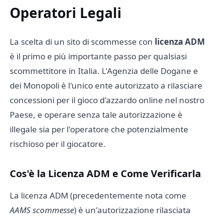
Operatori Legali
La scelta di un sito di scommesse con
licenza ADM
è il primo e più importante passo per qualsiasi
scommettitore in Italia. L'Agenzia delle Dogane e
dei Monopoli è l'unico ente autorizzato a rilasciare
concessioni per il gioco d'azzardo online nel nostro
Paese, e operare senza tale autorizzazione è
illegale sia per l'operatore che potenzialmente
rischioso per il giocatore.
Cos'è la Licenza ADM e Come Verificarla
La licenza ADM (precedentemente nota come
AAMS scommesse
) è un'autorizzazione rilasciata