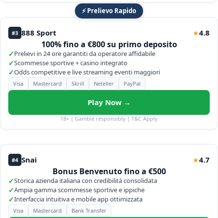
⚡ Prelievo Rapido
888 Sport
4.8
★
#3
100% fino a €800 su primo deposito
✓
Prelievi in 24 ore garantiti da operatore affidabile
✓
Scommesse sportive + casino integrato
✓
Odds competitive e live streaming eventi maggiori
Visa
Mastercard
Skrill
Neteller
PayPal
Play Now →
18+ | Gamble responsibly | T&C Apply
Snai
4.7
★
#4
Bonus Benvenuto fino a €500
✓
Storica azienda italiana con credibilità consolidata
✓
Ampia gamma scommesse sportive e ippiche
✓
Interfaccia intuitiva e mobile app ottimizzata
Visa
Mastercard
Bank Transfer