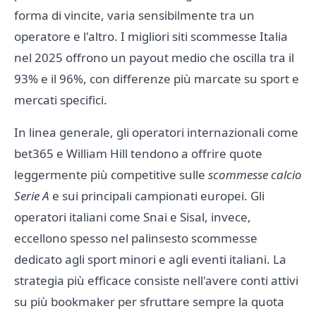
forma di vincite, varia sensibilmente tra un
operatore e l'altro. I migliori siti scommesse Italia
nel 2025 offrono un payout medio che oscilla tra il
93% e il 96%, con differenze più marcate su sport e
mercati specifici.
In linea generale, gli operatori internazionali come
bet365 e William Hill tendono a offrire quote
leggermente più competitive sulle
scommesse calcio
Serie A
e sui principali campionati europei. Gli
operatori italiani come Snai e Sisal, invece,
eccellono spesso nel palinsesto scommesse
dedicato agli sport minori e agli eventi italiani. La
strategia più efficace consiste nell'avere conti attivi
su più bookmaker per sfruttare sempre la quota