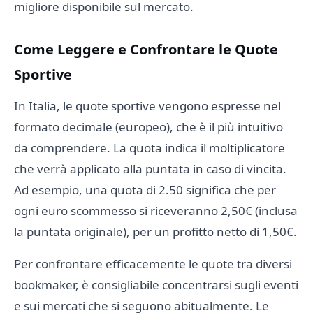
migliore disponibile sul mercato.
Come Leggere e Confrontare le Quote
Sportive
In Italia, le quote sportive vengono espresse nel
formato decimale (europeo), che è il più intuitivo
da comprendere. La quota indica il moltiplicatore
che verrà applicato alla puntata in caso di vincita.
Ad esempio, una quota di 2.50 significa che per
ogni euro scommesso si riceveranno 2,50€ (inclusa
la puntata originale), per un profitto netto di 1,50€.
Per confrontare efficacemente le quote tra diversi
bookmaker, è consigliabile concentrarsi sugli eventi
e sui mercati che si seguono abitualmente. Le