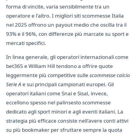
forma di vincite, varia sensibilmente tra un
operatore e l'altro. I migliori siti scommesse Italia
nel 2025 offrono un payout medio che oscilla tra il
93% e il 96%, con differenze più marcate su sport e
mercati specifici.
In linea generale, gli operatori internazionali come
bet365 e William Hill tendono a offrire quote
leggermente più competitive sulle
scommesse calcio
Serie A
e sui principali campionati europei. Gli
operatori italiani come Snai e Sisal, invece,
eccellono spesso nel palinsesto scommesse
dedicato agli sport minori e agli eventi italiani. La
strategia più efficace consiste nell'avere conti attivi
su più bookmaker per sfruttare sempre la quota