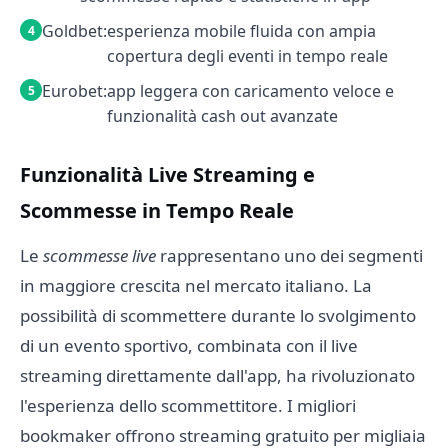
Goldbet:
esperienza mobile fluida con ampia
copertura degli eventi in tempo reale
Eurobet:
app leggera con caricamento veloce e
funzionalità cash out avanzate
Funzionalità Live Streaming e
Scommesse in Tempo Reale
Le
scommesse live
rappresentano uno dei segmenti
in maggiore crescita nel mercato italiano. La
possibilità di scommettere durante lo svolgimento
di un evento sportivo, combinata con il live
streaming direttamente dall'app, ha rivoluzionato
l'esperienza dello scommettitore. I migliori
bookmaker offrono streaming gratuito per migliaia