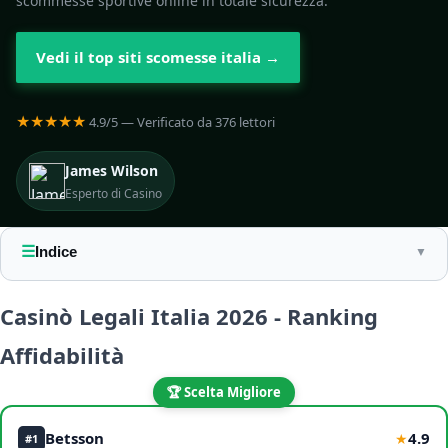
scommesse sportive online in totale sicurezza.
Vedi il top siti scomesse italia →
★★★★★
4.9/5 — Verificato da 376 lettori
James Wilson
Esperto di Casino
☰
Indice
▼
Casinò Legali Italia 2026 - Ranking
Affidabilità
🏆 Scelta Migliore
Betsson
4.9
★
#1