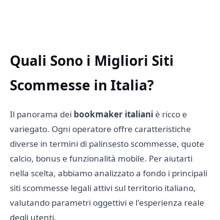
Quali Sono i Migliori Siti
Scommesse in Italia?
Il panorama dei
bookmaker italiani
è ricco e
variegato. Ogni operatore offre caratteristiche
diverse in termini di palinsesto scommesse, quote
calcio, bonus e funzionalità mobile. Per aiutarti
nella scelta, abbiamo analizzato a fondo i principali
siti scommesse legali attivi sul territorio italiano,
valutando parametri oggettivi e l'esperienza reale
degli utenti.