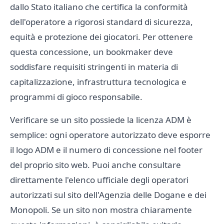
dallo Stato italiano che certifica la conformità
dell'operatore a rigorosi standard di sicurezza,
equità e protezione dei giocatori. Per ottenere
questa concessione, un bookmaker deve
soddisfare requisiti stringenti in materia di
capitalizzazione, infrastruttura tecnologica e
programmi di gioco responsabile.
Verificare se un sito possiede la licenza ADM è
semplice: ogni operatore autorizzato deve esporre
il logo ADM e il numero di concessione nel footer
del proprio sito web. Puoi anche consultare
direttamente l'elenco ufficiale degli operatori
autorizzati sul sito dell'Agenzia delle Dogane e dei
Monopoli. Se un sito non mostra chiaramente