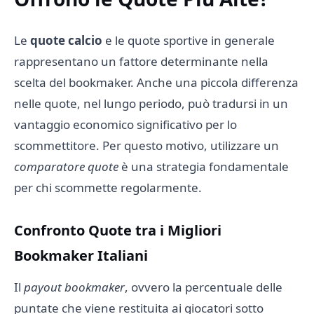
Le
quote calcio
e le quote sportive in generale
rappresentano un fattore determinante nella
scelta del bookmaker. Anche una piccola differenza
nelle quote, nel lungo periodo, può tradursi in un
vantaggio economico significativo per lo
scommettitore. Per questo motivo, utilizzare un
comparatore quote
è una strategia fondamentale
per chi scommette regolarmente.
Confronto Quote tra i Migliori
Bookmaker Italiani
Il
payout bookmaker
, ovvero la percentuale delle
puntate che viene restituita ai giocatori sotto