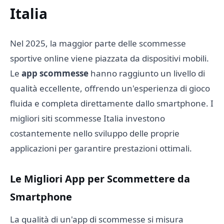
Italia
Nel 2025, la maggior parte delle scommesse
sportive online viene piazzata da dispositivi mobili.
Le
app scommesse
hanno raggiunto un livello di
qualità eccellente, offrendo un'esperienza di gioco
fluida e completa direttamente dallo smartphone. I
migliori siti scommesse Italia investono
costantemente nello sviluppo delle proprie
applicazioni per garantire prestazioni ottimali.
Le Migliori App per Scommettere da
Smartphone
La qualità di un'app di scommesse si misura