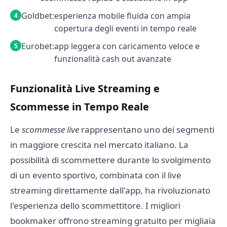
Goldbet:
esperienza mobile fluida con ampia
copertura degli eventi in tempo reale
Eurobet:
app leggera con caricamento veloce e
funzionalità cash out avanzate
Funzionalità Live Streaming e
Scommesse in Tempo Reale
Le
scommesse live
rappresentano uno dei segmenti
in maggiore crescita nel mercato italiano. La
possibilità di scommettere durante lo svolgimento
di un evento sportivo, combinata con il live
streaming direttamente dall'app, ha rivoluzionato
l'esperienza dello scommettitore. I migliori
bookmaker offrono streaming gratuito per migliaia