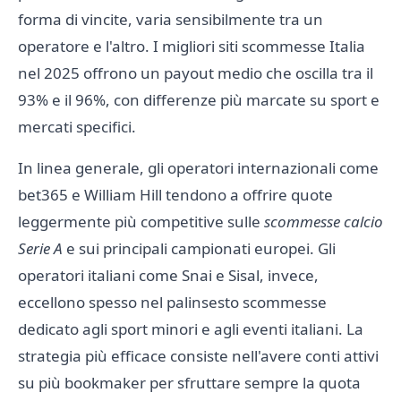
forma di vincite, varia sensibilmente tra un
operatore e l'altro. I migliori siti scommesse Italia
nel 2025 offrono un payout medio che oscilla tra il
93% e il 96%, con differenze più marcate su sport e
mercati specifici.
In linea generale, gli operatori internazionali come
bet365 e William Hill tendono a offrire quote
leggermente più competitive sulle
scommesse calcio
Serie A
e sui principali campionati europei. Gli
operatori italiani come Snai e Sisal, invece,
eccellono spesso nel palinsesto scommesse
dedicato agli sport minori e agli eventi italiani. La
strategia più efficace consiste nell'avere conti attivi
su più bookmaker per sfruttare sempre la quota