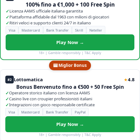
100% fino a €1,000 + 100 Free Spin
✓
Licenza AAMS ufficiale italiana garantita
✓
Piattaforma affidabile dal 1963 con milioni di giocatori
✓
Ritiri veloci e supporto clienti 24/7 in italiano
Visa
Mastercard
Bank Transfer
Skrill
Neteller
Play Now →
18+ | Gamble responsibly | T&C Apply
🎰 Miglior Bonus
Lottomatica
4.8
★
#2
Bonus Benvenuto fino a €500 + 50 Free Spin
✓
Operatore storico italiano con licenza AAMS
✓
Casino live con croupier professionisti italiani
✓
Integrazioni con gioco responsabile certificate
Visa
Mastercard
Bank Transfer
PayPal
Play Now →
18+ | Gamble responsibly | T&C Apply