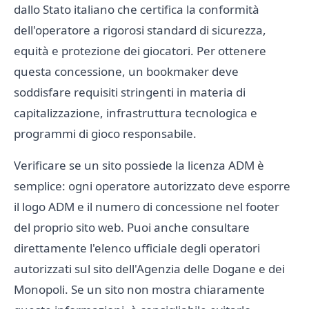
dallo Stato italiano che certifica la conformità
dell'operatore a rigorosi standard di sicurezza,
equità e protezione dei giocatori. Per ottenere
questa concessione, un bookmaker deve
soddisfare requisiti stringenti in materia di
capitalizzazione, infrastruttura tecnologica e
programmi di gioco responsabile.
Verificare se un sito possiede la licenza ADM è
semplice: ogni operatore autorizzato deve esporre
il logo ADM e il numero di concessione nel footer
del proprio sito web. Puoi anche consultare
direttamente l'elenco ufficiale degli operatori
autorizzati sul sito dell'Agenzia delle Dogane e dei
Monopoli. Se un sito non mostra chiaramente