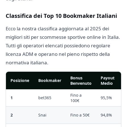
Classifica dei Top 10 Bookmaker Italiani
Ecco la nostra classifica aggiornata al 2025 dei
migliori siti per scommesse sportive online in Italia.
Tutti gli operatori elencati possiedono regolare
licenza ADM e operano nel pieno rispetto della
normativa italiana.
Bonus
Payout
Posizione
Bookmaker
A
Benvenuto
Medio
Fino a
Sì
1
bet365
95,5%
100€
(
Sì
2
Snai
Fino a 50€
94,8%
(