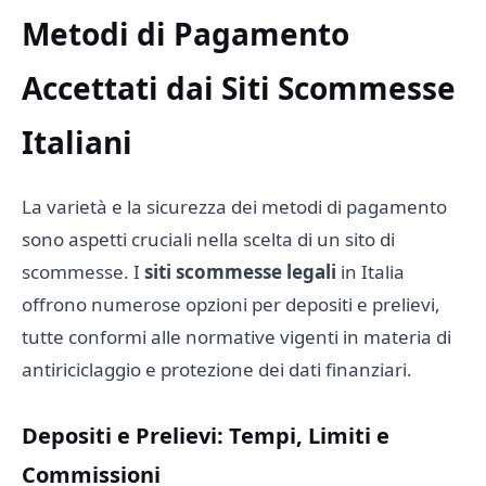
Metodi di Pagamento
Accettati dai Siti Scommesse
Italiani
La varietà e la sicurezza dei metodi di pagamento
sono aspetti cruciali nella scelta di un sito di
scommesse. I
siti scommesse legali
in Italia
offrono numerose opzioni per depositi e prelievi,
tutte conformi alle normative vigenti in materia di
antiriciclaggio e protezione dei dati finanziari.
Depositi e Prelievi: Tempi, Limiti e
Commissioni