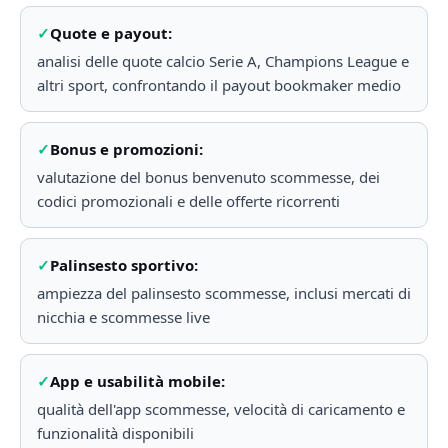
Quote e payout:
analisi delle quote calcio Serie A, Champions League e
altri sport, confrontando il payout bookmaker medio
Bonus e promozioni:
valutazione del bonus benvenuto scommesse, dei
codici promozionali e delle offerte ricorrenti
Palinsesto sportivo:
ampiezza del palinsesto scommesse, inclusi mercati di
nicchia e scommesse live
App e usabilità mobile:
qualità dell'app scommesse, velocità di caricamento e
funzionalità disponibili