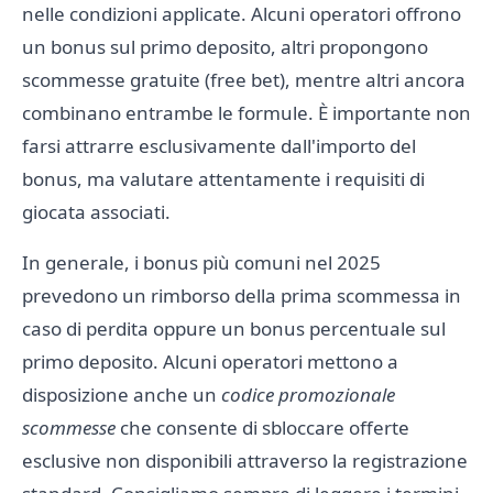
nelle condizioni applicate. Alcuni operatori offrono
un bonus sul primo deposito, altri propongono
scommesse gratuite (free bet), mentre altri ancora
combinano entrambe le formule. È importante non
farsi attrarre esclusivamente dall'importo del
bonus, ma valutare attentamente i requisiti di
giocata associati.
In generale, i bonus più comuni nel 2025
prevedono un rimborso della prima scommessa in
caso di perdita oppure un bonus percentuale sul
primo deposito. Alcuni operatori mettono a
disposizione anche un
codice promozionale
scommesse
che consente di sbloccare offerte
esclusive non disponibili attraverso la registrazione