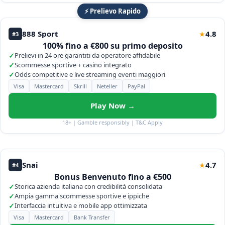
⚡ Prelievo Rapido
888 Sport
4.8
★
#3
100% fino a €800 su primo deposito
✓
Prelievi in 24 ore garantiti da operatore affidabile
✓
Scommesse sportive + casino integrato
✓
Odds competitive e live streaming eventi maggiori
Visa
Mastercard
Skrill
Neteller
PayPal
Play Now →
18+ | Gamble responsibly | T&C Apply
Snai
4.7
★
#4
Bonus Benvenuto fino a €500
✓
Storica azienda italiana con credibilità consolidata
✓
Ampia gamma scommesse sportive e ippiche
✓
Interfaccia intuitiva e mobile app ottimizzata
Visa
Mastercard
Bank Transfer