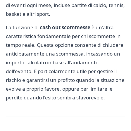
di eventi ogni mese, incluse partite di calcio, tennis,
basket e altri sport.
La funzione di
cash out scommesse
è un'altra
caratteristica fondamentale per chi scommette in
tempo reale. Questa opzione consente di chiudere
anticipatamente una scommessa, incassando un
importo calcolato in base all'andamento
dell'evento. È particolarmente utile per gestire il
rischio e garantirsi un profitto quando la situazione
evolve a proprio favore, oppure per limitare le
perdite quando l'esito sembra sfavorevole.