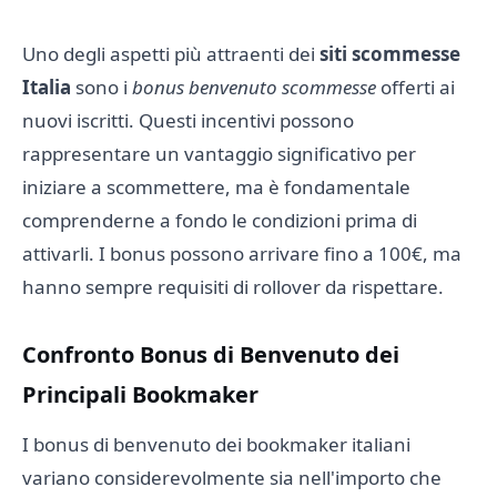
Uno degli aspetti più attraenti dei
siti scommesse
Italia
sono i
bonus benvenuto scommesse
offerti ai
nuovi iscritti. Questi incentivi possono
rappresentare un vantaggio significativo per
iniziare a scommettere, ma è fondamentale
comprenderne a fondo le condizioni prima di
attivarli. I bonus possono arrivare fino a 100€, ma
hanno sempre requisiti di rollover da rispettare.
Confronto Bonus di Benvenuto dei
Principali Bookmaker
I bonus di benvenuto dei bookmaker italiani
variano considerevolmente sia nell'importo che