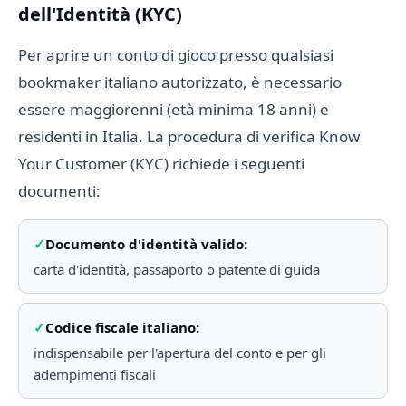
dell'Identità (KYC)
Per aprire un conto di gioco presso qualsiasi
bookmaker italiano autorizzato, è necessario
essere maggiorenni (età minima 18 anni) e
residenti in Italia. La procedura di verifica Know
Your Customer (KYC) richiede i seguenti
documenti:
Documento d'identità valido:
carta d'identità, passaporto o patente di guida
Codice fiscale italiano:
indispensabile per l'apertura del conto e per gli
adempimenti fiscali