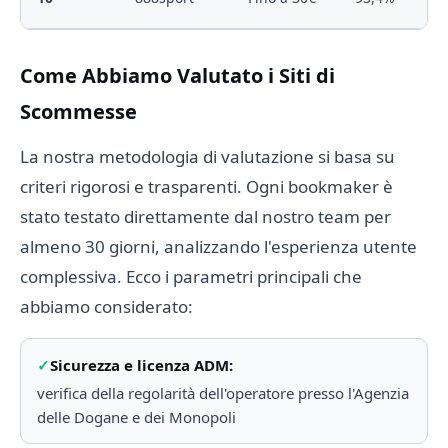
(
Come Abbiamo Valutato i Siti di
Scommesse
La nostra metodologia di valutazione si basa su
criteri rigorosi e trasparenti. Ogni bookmaker è
stato testato direttamente dal nostro team per
almeno 30 giorni, analizzando l'esperienza utente
complessiva. Ecco i parametri principali che
abbiamo considerato:
Sicurezza e licenza ADM:
verifica della regolarità dell'operatore presso l'Agenzia
delle Dogane e dei Monopoli