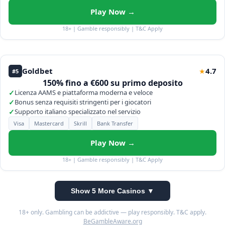
Play Now →
18+ | Gamble responsibly | T&C Apply
Goldbet
4.7
★
#5
150% fino a €600 su primo deposito
✓
Licenza AAMS e piattaforma moderna e veloce
✓
Bonus senza requisiti stringenti per i giocatori
✓
Supporto italiano specializzato nel servizio
Visa
Mastercard
Skrill
Bank Transfer
Play Now →
18+ | Gamble responsibly | T&C Apply
Show 5 More Casinos ▼
18+ only. Gambling can be addictive — play responsibly. T&C apply.
BeGambleAware.org