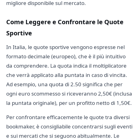
migliore disponibile sul mercato.
Come Leggere e Confrontare le Quote
Sportive
In Italia, le quote sportive vengono espresse nel
formato decimale (europeo), che è il più intuitivo
da comprendere. La quota indica il moltiplicatore
che verrà applicato alla puntata in caso di vincita.
Ad esempio, una quota di 2.50 significa che per
ogni euro scommesso si riceveranno 2,50€ (inclusa
la puntata originale), per un profitto netto di 1,50€.
Per confrontare efficacemente le quote tra diversi
bookmaker, è consigliabile concentrarsi sugli eventi
e sui mercati che si seguono abitualmente. Le