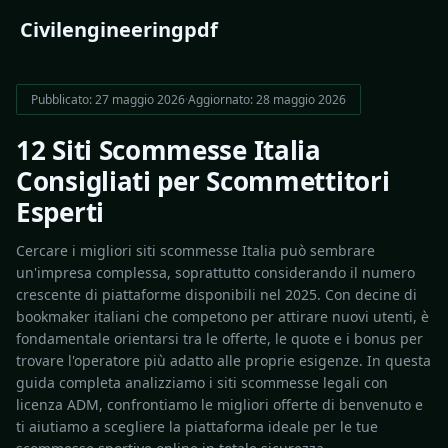
Civilengineeringpdf
Pubblicato: 27 maggio 2026
·
Aggiornato: 28 maggio 2026
12 Siti Scommesse Italia
Consigliati per Scommettitori
Esperti
Cercare i migliori siti scommesse Italia può sembrare
un'impresa complessa, soprattutto considerando il numero
crescente di piattaforme disponibili nel 2025. Con decine di
bookmaker italiani che competono per attirare nuovi utenti, è
fondamentale orientarsi tra le offerte, le quote e i bonus per
trovare l'operatore più adatto alle proprie esigenze. In questa
guida completa analizziamo i siti scommesse legali con
licenza ADM, confrontiamo le migliori offerte di benvenuto e
ti aiutiamo a scegliere la piattaforma ideale per le tue