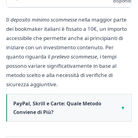
disponibile
Il
deposito minimo scommesse
nella maggior parte
dei bookmaker italiani è fissato a 10€, un importo
accessibile che permette anche ai principianti di
iniziare con un investimento contenuto. Per
quanto riguarda il
prelievo scommesse
, i tempi
possono variare significativamente in base al
metodo scelto e alla necessità di verifiche di
sicurezza aggiuntive.
PayPal, Skrill e Carte: Quale Metodo
▼
Conviene di Più?