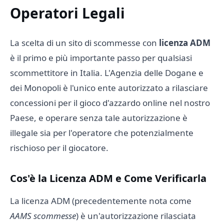
Operatori Legali
La scelta di un sito di scommesse con
licenza ADM
è il primo e più importante passo per qualsiasi
scommettitore in Italia. L'Agenzia delle Dogane e
dei Monopoli è l'unico ente autorizzato a rilasciare
concessioni per il gioco d'azzardo online nel nostro
Paese, e operare senza tale autorizzazione è
illegale sia per l'operatore che potenzialmente
rischioso per il giocatore.
Cos'è la Licenza ADM e Come Verificarla
La licenza ADM (precedentemente nota come
AAMS scommesse
) è un'autorizzazione rilasciata