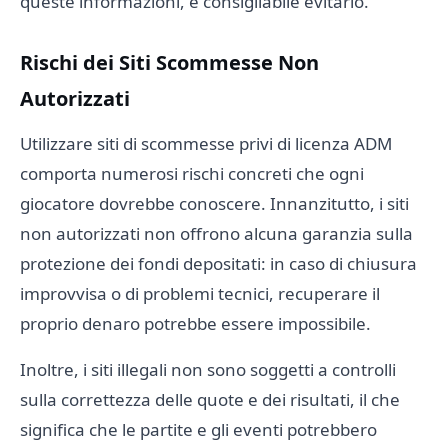
queste informazioni, è consigliabile evitarlo.
Rischi dei Siti Scommesse Non
Autorizzati
Utilizzare siti di scommesse privi di licenza ADM
comporta numerosi rischi concreti che ogni
giocatore dovrebbe conoscere. Innanzitutto, i siti
non autorizzati non offrono alcuna garanzia sulla
protezione dei fondi depositati: in caso di chiusura
improvvisa o di problemi tecnici, recuperare il
proprio denaro potrebbe essere impossibile.
Inoltre, i siti illegali non sono soggetti a controlli
sulla correttezza delle quote e dei risultati, il che
significa che le partite e gli eventi potrebbero