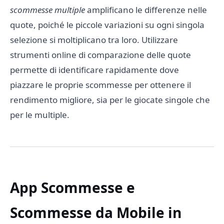
scommesse multiple
amplificano le differenze nelle
quote, poiché le piccole variazioni su ogni singola
selezione si moltiplicano tra loro. Utilizzare
strumenti online di comparazione delle quote
permette di identificare rapidamente dove
piazzare le proprie scommesse per ottenere il
rendimento migliore, sia per le giocate singole che
per le multiple.
App Scommesse e
Scommesse da Mobile in