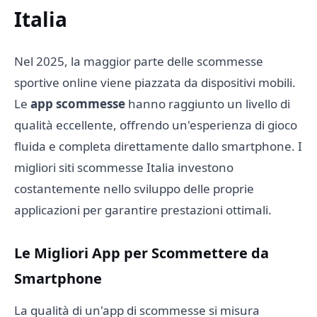
Italia
Nel 2025, la maggior parte delle scommesse
sportive online viene piazzata da dispositivi mobili.
Le
app scommesse
hanno raggiunto un livello di
qualità eccellente, offrendo un'esperienza di gioco
fluida e completa direttamente dallo smartphone. I
migliori siti scommesse Italia investono
costantemente nello sviluppo delle proprie
applicazioni per garantire prestazioni ottimali.
Le Migliori App per Scommettere da
Smartphone
La qualità di un'app di scommesse si misura