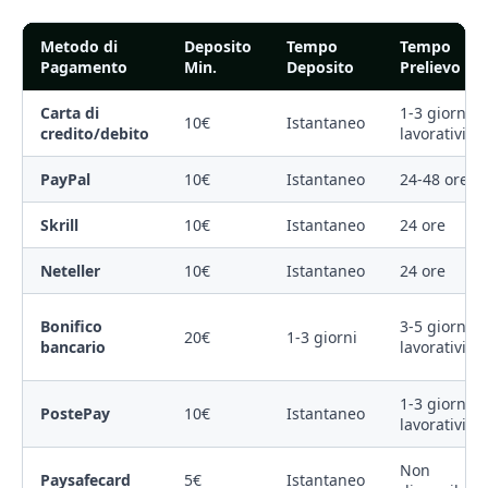
Metodo di
Deposito
Tempo
Tempo
Pagamento
Min.
Deposito
Prelievo
Carta di
1-3 giorni
10€
Istantaneo
credito/debito
lavorativi
PayPal
10€
Istantaneo
24-48 ore
Skrill
10€
Istantaneo
24 ore
Neteller
10€
Istantaneo
24 ore
Bonifico
3-5 giorni
20€
1-3 giorni
bancario
lavorativi
1-3 giorni
PostePay
10€
Istantaneo
lavorativi
Non
Paysafecard
5€
Istantaneo