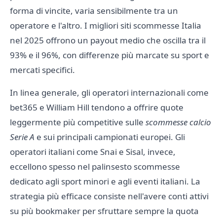
forma di vincite, varia sensibilmente tra un
operatore e l'altro. I migliori siti scommesse Italia
nel 2025 offrono un payout medio che oscilla tra il
93% e il 96%, con differenze più marcate su sport e
mercati specifici.
In linea generale, gli operatori internazionali come
bet365 e William Hill tendono a offrire quote
leggermente più competitive sulle
scommesse calcio
Serie A
e sui principali campionati europei. Gli
operatori italiani come Snai e Sisal, invece,
eccellono spesso nel palinsesto scommesse
dedicato agli sport minori e agli eventi italiani. La
strategia più efficace consiste nell'avere conti attivi
su più bookmaker per sfruttare sempre la quota