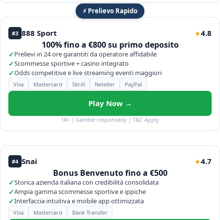
⚡ Prelievo Rapido
888 Sport
4.8
★
#3
100% fino a €800 su primo deposito
✓
Prelievi in 24 ore garantiti da operatore affidabile
✓
Scommesse sportive + casino integrato
✓
Odds competitive e live streaming eventi maggiori
Visa
Mastercard
Skrill
Neteller
PayPal
Play Now →
18+ | Gamble responsibly | T&C Apply
Snai
4.7
★
#4
Bonus Benvenuto fino a €500
✓
Storica azienda italiana con credibilità consolidata
✓
Ampia gamma scommesse sportive e ippiche
✓
Interfaccia intuitiva e mobile app ottimizzata
Visa
Mastercard
Bank Transfer