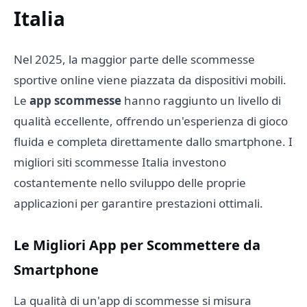
Italia
Nel 2025, la maggior parte delle scommesse
sportive online viene piazzata da dispositivi mobili.
Le
app scommesse
hanno raggiunto un livello di
qualità eccellente, offrendo un'esperienza di gioco
fluida e completa direttamente dallo smartphone. I
migliori siti scommesse Italia investono
costantemente nello sviluppo delle proprie
applicazioni per garantire prestazioni ottimali.
Le Migliori App per Scommettere da
Smartphone
La qualità di un'app di scommesse si misura