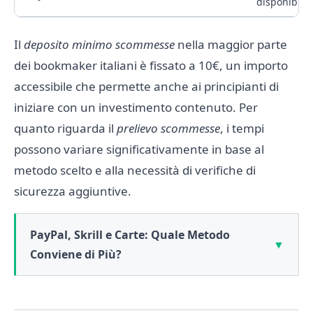
disponibile
Il
deposito minimo scommesse
nella maggior parte
dei bookmaker italiani è fissato a 10€, un importo
accessibile che permette anche ai principianti di
iniziare con un investimento contenuto. Per
quanto riguarda il
prelievo scommesse
, i tempi
possono variare significativamente in base al
metodo scelto e alla necessità di verifiche di
sicurezza aggiuntive.
PayPal, Skrill e Carte: Quale Metodo
▼
Conviene di Più?