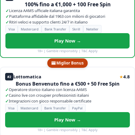
100% fino a €1,000 + 100 Free Spin
✓
Licenza AAMS ufficiale italiana garantita
✓
Piattaforma affidabile dal 1963 con milioni di giocatori
✓
Ritiri veloci e supporto clienti 24/7 in italiano
Visa
Mastercard
Bank Transfer
Skrill
Neteller
Play Now →
18+ | Gamble responsibly | T&C Apply
🎰 Miglior Bonus
Lottomatica
4.8
★
#2
Bonus Benvenuto fino a €500 + 50 Free Spin
✓
Operatore storico italiano con licenza AAMS
✓
Casino live con croupier professionisti italiani
✓
Integrazioni con gioco responsabile certificate
Visa
Mastercard
Bank Transfer
PayPal
Play Now →
18+ | Gamble responsibly | T&C Apply