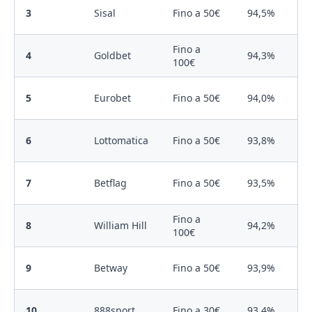
Sì
3
Sisal
Fino a 50€
94,5%
(
Fino a
Sì
4
Goldbet
94,3%
100€
(
Sì
5
Eurobet
Fino a 50€
94,0%
(
Sì
6
Lottomatica
Fino a 50€
93,8%
(
Sì
7
Betflag
Fino a 50€
93,5%
(
Fino a
Sì
8
William Hill
94,2%
100€
(
Sì
9
Betway
Fino a 50€
93,9%
(
Sì
10
888sport
Fino a 30€
93,4%