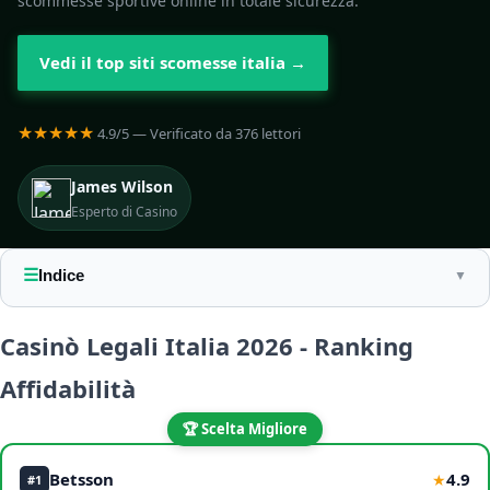
scommesse sportive online in totale sicurezza.
Vedi il top siti scomesse italia →
★★★★★
4.9/5 — Verificato da 376 lettori
James Wilson
Esperto di Casino
☰
Indice
▼
Casinò Legali Italia 2026 - Ranking
Affidabilità
🏆 Scelta Migliore
Betsson
4.9
★
#1