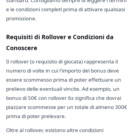
standard. Consigliamo sempre di leggere i termini
e le condizioni completi prima di attivare qualsiasi
promozione.
Requisiti di Rollover e Condizioni da
Conoscere
Il rollover (o requisito di giocata) rappresenta il
numero di volte in cui l'importo del bonus deve
essere scommesso prima di poter effettuare un
prelievo delle eventuali vincite. Ad esempio, un
bonus di 50€ con rollover 6x significa che dovrai
piazzare scommesse per un totale di almeno 300€
prima di poter prelevare.
Oltre al rollover, esistono altre condizioni