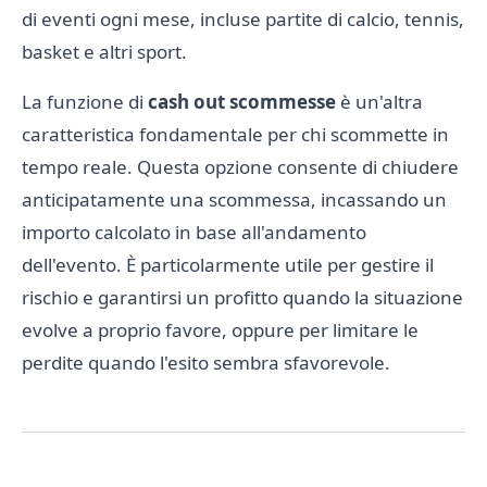
di eventi ogni mese, incluse partite di calcio, tennis,
basket e altri sport.
La funzione di
cash out scommesse
è un'altra
caratteristica fondamentale per chi scommette in
tempo reale. Questa opzione consente di chiudere
anticipatamente una scommessa, incassando un
importo calcolato in base all'andamento
dell'evento. È particolarmente utile per gestire il
rischio e garantirsi un profitto quando la situazione
evolve a proprio favore, oppure per limitare le
perdite quando l'esito sembra sfavorevole.