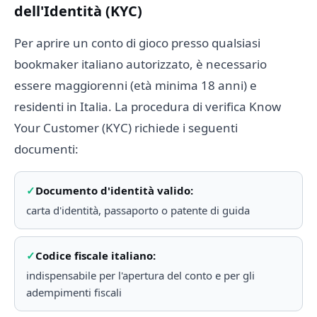
dell'Identità (KYC)
Per aprire un conto di gioco presso qualsiasi
bookmaker italiano autorizzato, è necessario
essere maggiorenni (età minima 18 anni) e
residenti in Italia. La procedura di verifica Know
Your Customer (KYC) richiede i seguenti
documenti:
Documento d'identità valido:
carta d'identità, passaporto o patente di guida
Codice fiscale italiano:
indispensabile per l'apertura del conto e per gli
adempimenti fiscali