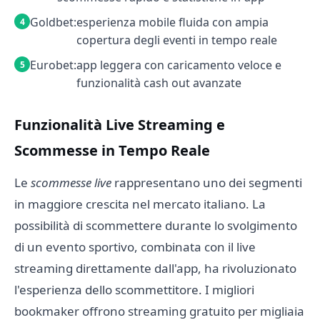
Goldbet:
esperienza mobile fluida con ampia
copertura degli eventi in tempo reale
Eurobet:
app leggera con caricamento veloce e
funzionalità cash out avanzate
Funzionalità Live Streaming e
Scommesse in Tempo Reale
Le
scommesse live
rappresentano uno dei segmenti
in maggiore crescita nel mercato italiano. La
possibilità di scommettere durante lo svolgimento
di un evento sportivo, combinata con il live
streaming direttamente dall'app, ha rivoluzionato
l'esperienza dello scommettitore. I migliori
bookmaker offrono streaming gratuito per migliaia