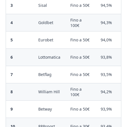
Sì
3
Sisal
Fino a 50€
94,5%
(
Fino a
Sì
4
Goldbet
94,3%
100€
(
Sì
5
Eurobet
Fino a 50€
94,0%
(
Sì
6
Lottomatica
Fino a 50€
93,8%
(
Sì
7
Betflag
Fino a 50€
93,5%
(
Fino a
Sì
8
William Hill
94,2%
100€
(
Sì
9
Betway
Fino a 50€
93,9%
(
Sì
10
888sport
Fino a 30€
93,4%