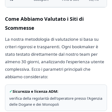
(
Come Abbiamo Valutato i Siti di
Scommesse
La nostra metodologia di valutazione si basa su
criteri rigorosi e trasparenti. Ogni bookmaker è
stato testato direttamente dal nostro team per
almeno 30 giorni, analizzando l'esperienza utente
complessiva. Ecco i parametri principali che
abbiamo considerato:
Sicurezza e licenza ADM:
verifica della regolarità dell'operatore presso l'Agenzia
delle Dogane e dei Monopoli