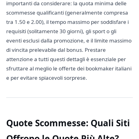
importanti da considerare: la quota minima delle
scommesse qualificanti (generalmente compresa
tra 1.50 e 2.00), il tempo massimo per soddisfare i
requisiti (solitamente 30 giorni), gli sport o gli
eventi esclusi dalla promozione, e il limite massimo
di vincita prelevabile dal bonus. Prestare
attenzione a tutti questi dettagli è essenziale per
sfruttare al meglio le offerte dei bookmaker italiani
e per evitare spiacevoli sorprese.
Quote Scommesse: Quali Siti
Offrono le Quote Più Alte?