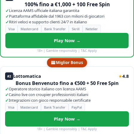
100% fino a €1,000 + 100 Free Spin
✓
Licenza AAMS ufficiale italiana garantita
✓
Piattaforma affidabile dal 1963 con milioni di giocatori
✓
Ritiri veloci e supporto clienti 24/7 in italiano
Visa
Mastercard
Bank Transfer
Skrill
Neteller
Play Now →
18+ | Gamble responsibly | T&C Apply
🎰 Miglior Bonus
Lottomatica
4.8
★
#2
Bonus Benvenuto fino a €500 + 50 Free Spin
✓
Operatore storico italiano con licenza AAMS
✓
Casino live con croupier professionisti italiani
✓
Integrazioni con gioco responsabile certificate
Visa
Mastercard
Bank Transfer
PayPal
Play Now →
18+ | Gamble responsibly | T&C Apply