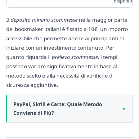
disponibile
Il
deposito minimo scommesse
nella maggior parte
dei bookmaker italiani è fissato a 10€, un importo
accessibile che permette anche ai principianti di
iniziare con un investimento contenuto. Per
quanto riguarda il
prelievo scommesse
, i tempi
possono variare significativamente in base al
metodo scelto e alla necessità di verifiche di
sicurezza aggiuntive.
PayPal, Skrill e Carte: Quale Metodo
▼
Conviene di Più?