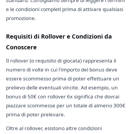
standard. Consigliamo sempre di leggere i termini
e le condizioni completi prima di attivare qualsiasi
promozione.
Requisiti di Rollover e Condizioni da
Conoscere
Il rollover (o requisito di giocata) rappresenta il
numero di volte in cui l'importo del bonus deve
essere scommesso prima di poter effettuare un
prelievo delle eventuali vincite. Ad esempio, un
bonus di 50€ con rollover 6x significa che dovrai
piazzare scommesse per un totale di almeno 300€
prima di poter prelevare.
Oltre al rollover, esistono altre condizioni