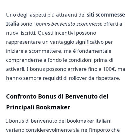
Uno degli aspetti più attraenti dei
siti scommesse
Italia
sono i
bonus benvenuto scommesse
offerti ai
nuovi iscritti. Questi incentivi possono
rappresentare un vantaggio significativo per
iniziare a scommettere, ma è fondamentale
comprenderne a fondo le condizioni prima di
attivarli. I bonus possono arrivare fino a 100€, ma
hanno sempre requisiti di rollover da rispettare.
Confronto Bonus di Benvenuto dei
Principali Bookmaker
I bonus di benvenuto dei bookmaker italiani
variano considerevolmente sia nell'importo che