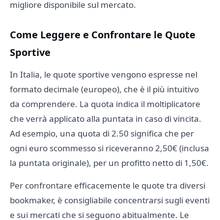
migliore disponibile sul mercato.
Come Leggere e Confrontare le Quote
Sportive
In Italia, le quote sportive vengono espresse nel
formato decimale (europeo), che è il più intuitivo
da comprendere. La quota indica il moltiplicatore
che verrà applicato alla puntata in caso di vincita.
Ad esempio, una quota di 2.50 significa che per
ogni euro scommesso si riceveranno 2,50€ (inclusa
la puntata originale), per un profitto netto di 1,50€.
Per confrontare efficacemente le quote tra diversi
bookmaker, è consigliabile concentrarsi sugli eventi
e sui mercati che si seguono abitualmente. Le