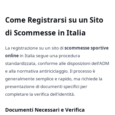
Come Registrarsi su un Sito
di Scommesse in Italia
La registrazione su un sito di
scommesse sportive
online
in Italia segue una procedura
standardizzata, conforme alle disposizioni dell'ADM
e alla normativa antiriciclaggio. Il processo è
generalmente semplice e rapido, ma richiede la
presentazione di documenti specifici per
completare la verifica dell'identità.
Documenti Necessari e Verifica