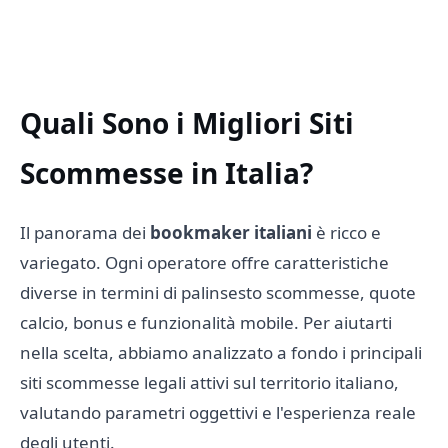
Quali Sono i Migliori Siti
Scommesse in Italia?
Il panorama dei
bookmaker italiani
è ricco e
variegato. Ogni operatore offre caratteristiche
diverse in termini di palinsesto scommesse, quote
calcio, bonus e funzionalità mobile. Per aiutarti
nella scelta, abbiamo analizzato a fondo i principali
siti scommesse legali attivi sul territorio italiano,
valutando parametri oggettivi e l'esperienza reale
degli utenti.