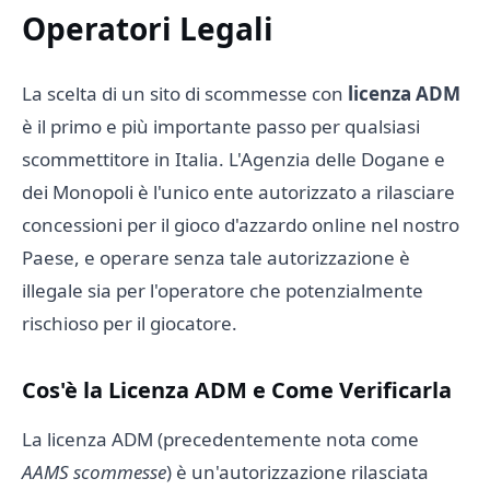
Operatori Legali
La scelta di un sito di scommesse con
licenza ADM
è il primo e più importante passo per qualsiasi
scommettitore in Italia. L'Agenzia delle Dogane e
dei Monopoli è l'unico ente autorizzato a rilasciare
concessioni per il gioco d'azzardo online nel nostro
Paese, e operare senza tale autorizzazione è
illegale sia per l'operatore che potenzialmente
rischioso per il giocatore.
Cos'è la Licenza ADM e Come Verificarla
La licenza ADM (precedentemente nota come
AAMS scommesse
) è un'autorizzazione rilasciata