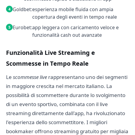
Goldbet:
esperienza mobile fluida con ampia
copertura degli eventi in tempo reale
Eurobet:
app leggera con caricamento veloce e
funzionalità cash out avanzate
Funzionalità Live Streaming e
Scommesse in Tempo Reale
Le
scommesse live
rappresentano uno dei segmenti
in maggiore crescita nel mercato italiano. La
possibilità di scommettere durante lo svolgimento
di un evento sportivo, combinata con il live
streaming direttamente dall'app, ha rivoluzionato
l'esperienza dello scommettitore. I migliori
bookmaker offrono streaming gratuito per migliaia