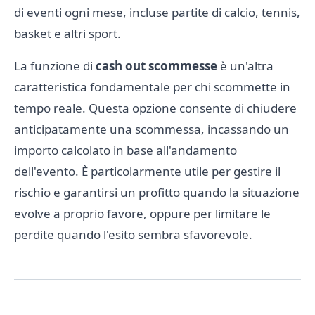
di eventi ogni mese, incluse partite di calcio, tennis,
basket e altri sport.
La funzione di
cash out scommesse
è un'altra
caratteristica fondamentale per chi scommette in
tempo reale. Questa opzione consente di chiudere
anticipatamente una scommessa, incassando un
importo calcolato in base all'andamento
dell'evento. È particolarmente utile per gestire il
rischio e garantirsi un profitto quando la situazione
evolve a proprio favore, oppure per limitare le
perdite quando l'esito sembra sfavorevole.