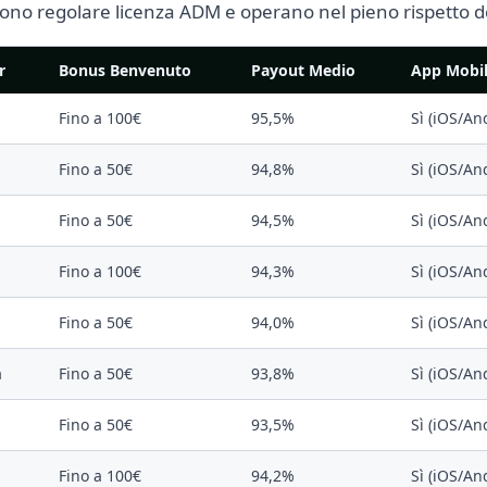
dono regolare licenza ADM e operano nel pieno rispetto de
r
Bonus Benvenuto
Payout Medio
App Mobi
Fino a 100€
95,5%
Sì (iOS/An
Fino a 50€
94,8%
Sì (iOS/An
Fino a 50€
94,5%
Sì (iOS/An
Fino a 100€
94,3%
Sì (iOS/An
Fino a 50€
94,0%
Sì (iOS/An
a
Fino a 50€
93,8%
Sì (iOS/An
Fino a 50€
93,5%
Sì (iOS/An
Fino a 100€
94,2%
Sì (iOS/An