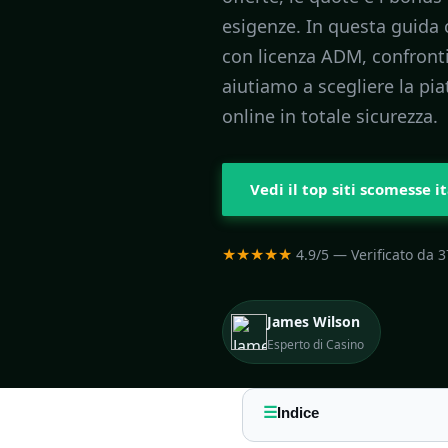
esigenze. In questa guida 
con licenza ADM, confronti
aiutiamo a scegliere la pi
online in totale sicurezza.
Vedi il top siti scomesse i
★★★★★
4.9/5 — Verificato da 37
James Wilson
Esperto di Casino
☰
Indice