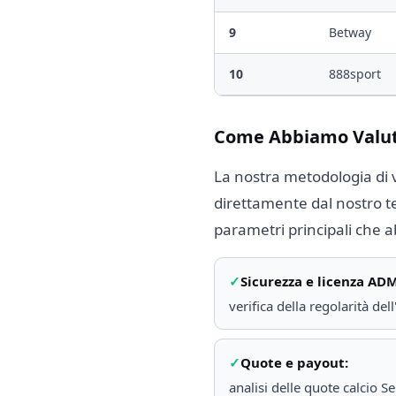
9
Betway
10
888sport
Come Abbiamo Valuta
La nostra metodologia di v
direttamente dal nostro t
parametri principali che 
Sicurezza e licenza ADM
verifica della regolarità d
Quote e payout:
analisi delle quote calcio 