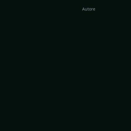
Autore