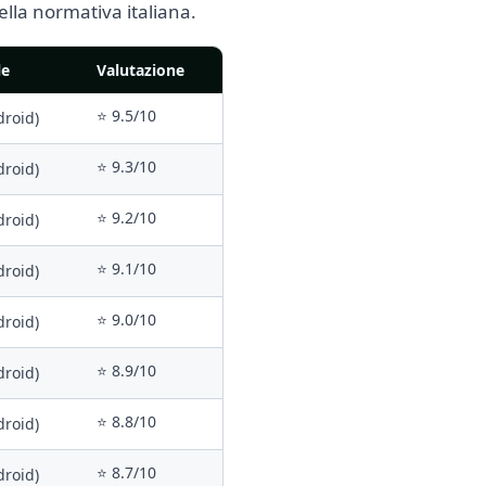
lla normativa italiana.
le
Valutazione
⭐ 9.5/10
droid)
⭐ 9.3/10
droid)
⭐ 9.2/10
droid)
⭐ 9.1/10
droid)
⭐ 9.0/10
droid)
⭐ 8.9/10
droid)
⭐ 8.8/10
droid)
⭐ 8.7/10
droid)