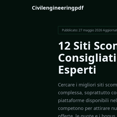
Civilengineeringpdf
Pubblicato: 27 maggio 2026
·
Aggiorna
12 Siti Sc
Consigliat
Esperti
Cercare i migliori siti sc
complessa, soprattutto co
piattaforme disponibili ne
competono per attirare nuo
offerte, le quote e i bonus