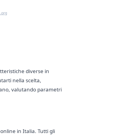
.org
teristiche diverse in
arti nella scelta,
aliano, valutando parametri
line in Italia. Tutti gli