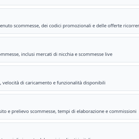
nuto scommesse, dei codici promozionali e delle offerte ricorren
ommesse, inclusi mercati di nicchia e scommesse live
 velocità di caricamento e funzionalità disponibili
osito e prelievo scommesse, tempi di elaborazione e commissioni