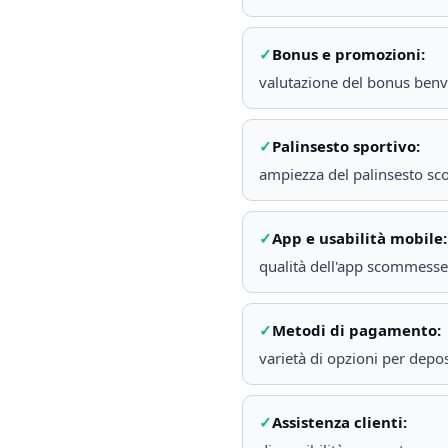
Bonus e promozioni:
valutazione del bonus benve
Palinsesto sportivo:
ampiezza del palinsesto sc
App e usabilità mobile:
qualità dell'app scommesse,
Metodi di pagamento:
varietà di opzioni per dep
Assistenza clienti: