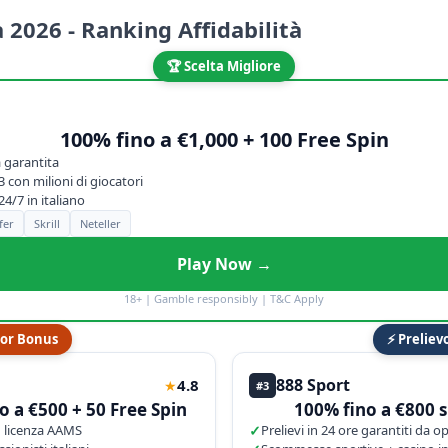
a 2026 - Ranking Affidabilità
🏆 Scelta Migliore
100% fino a €1,000 + 100 Free Spin
a garantita
3 con milioni di giocatori
24/7 in italiano
fer
Skrill
Neteller
Play Now →
18+ | Gamble responsibly | T&C Apply
ior Bonus
⚡ Preliev
888 Sport
4.8
★
#3
 a €500 + 50 Free Spin
100% fino a €800 
n licenza AAMS
✓
Prelievi in 24 ore garantiti da o