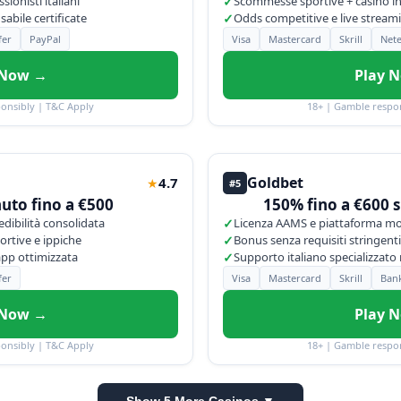
sionisti italiani
✓
Scommesse sportive + casino i
abile certificate
✓
Odds competitive e live stream
fer
PayPal
Visa
Mastercard
Skrill
Nete
 Now →
Play 
onsibly | T&C Apply
18+ | Gamble respo
Goldbet
4.7
★
#5
uto fino a €500
150% fino a €600 
edibilità consolidata
✓
Licenza AAMS e piattaforma mo
tive e ippiche
✓
Bonus senza requisiti stringenti 
 app ottimizzata
✓
Supporto italiano specializzato 
fer
Visa
Mastercard
Skrill
Bank
 Now →
Play 
onsibly | T&C Apply
18+ | Gamble respo