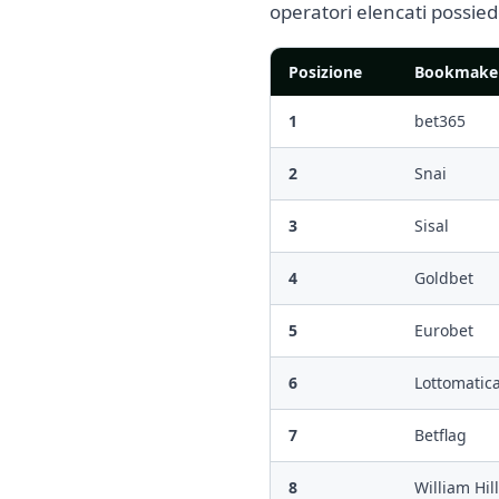
operatori elencati possie
Posizione
Bookmake
1
bet365
2
Snai
3
Sisal
4
Goldbet
5
Eurobet
6
Lottomatic
7
Betflag
8
William Hill