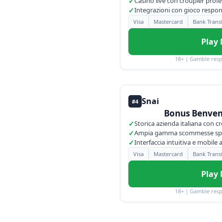
✓
Casino live con croupier profes
✓
Integrazioni con gioco respons
Visa
Mastercard
Bank Trans
Play
18+ | Gamble resp
Snai
#4
Bonus Benven
✓
Storica azienda italiana con cr
✓
Ampia gamma scommesse spor
✓
Interfaccia intuitiva e mobile
Visa
Mastercard
Bank Trans
Play
18+ | Gamble resp