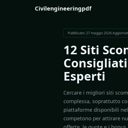
Civilengineeringpdf
Pubblicato: 27 maggio 2026
·
Aggiorna
12 Siti Sc
Consigliat
Esperti
Cercare i migliori siti sc
complessa, soprattutto co
piattaforme disponibili ne
competono per attirare nuo
offerte, le quote e i bonus