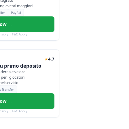
ntegrato
ing eventi maggiori
ller
PayPal
Now →
nsibly | T&C Apply
4.7
★
su primo deposito
derna e veloce
per i giocatori
nel servizio
 Transfer
Now →
nsibly | T&C Apply