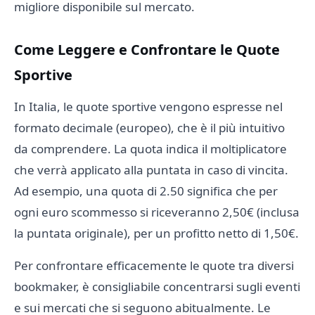
migliore disponibile sul mercato.
Come Leggere e Confrontare le Quote
Sportive
In Italia, le quote sportive vengono espresse nel
formato decimale (europeo), che è il più intuitivo
da comprendere. La quota indica il moltiplicatore
che verrà applicato alla puntata in caso di vincita.
Ad esempio, una quota di 2.50 significa che per
ogni euro scommesso si riceveranno 2,50€ (inclusa
la puntata originale), per un profitto netto di 1,50€.
Per confrontare efficacemente le quote tra diversi
bookmaker, è consigliabile concentrarsi sugli eventi
e sui mercati che si seguono abitualmente. Le