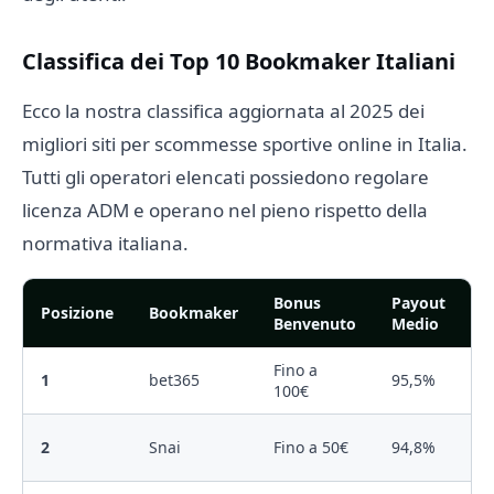
Classifica dei Top 10 Bookmaker Italiani
Ecco la nostra classifica aggiornata al 2025 dei
migliori siti per scommesse sportive online in Italia.
Tutti gli operatori elencati possiedono regolare
licenza ADM e operano nel pieno rispetto della
normativa italiana.
Bonus
Payout
Posizione
Bookmaker
A
Benvenuto
Medio
Fino a
Sì
1
bet365
95,5%
100€
(
Sì
2
Snai
Fino a 50€
94,8%
(