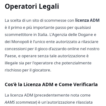
Operatori Legali
La scelta di un sito di scommesse con
licenza ADM
è il primo e più importante passo per qualsiasi
scommettitore in Italia. L'Agenzia delle Dogane e
dei Monopoli è l'unico ente autorizzato a rilasciare
concessioni per il gioco d'azzardo online nel nostro
Paese, e operare senza tale autorizzazione è
illegale sia per l'operatore che potenzialmente
rischioso per il giocatore.
Cos'è la Licenza ADM e Come Verificarla
La licenza ADM (precedentemente nota come
AAMS scommesse
) è un'autorizzazione rilasciata