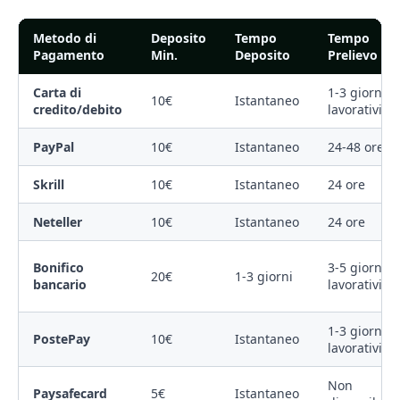
Metodo di
Deposito
Tempo
Tempo
Pagamento
Min.
Deposito
Prelievo
Carta di
1-3 giorni
10€
Istantaneo
credito/debito
lavorativi
PayPal
10€
Istantaneo
24-48 ore
Skrill
10€
Istantaneo
24 ore
Neteller
10€
Istantaneo
24 ore
Bonifico
3-5 giorni
20€
1-3 giorni
bancario
lavorativi
1-3 giorni
PostePay
10€
Istantaneo
lavorativi
Non
Paysafecard
5€
Istantaneo