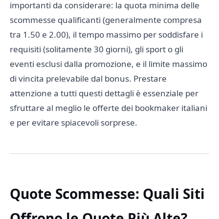
importanti da considerare: la quota minima delle
scommesse qualificanti (generalmente compresa
tra 1.50 e 2.00), il tempo massimo per soddisfare i
requisiti (solitamente 30 giorni), gli sport o gli
eventi esclusi dalla promozione, e il limite massimo
di vincita prelevabile dal bonus. Prestare
attenzione a tutti questi dettagli è essenziale per
sfruttare al meglio le offerte dei bookmaker italiani
e per evitare spiacevoli sorprese.
Quote Scommesse: Quali Siti
Offrono le Quote Più Alte?