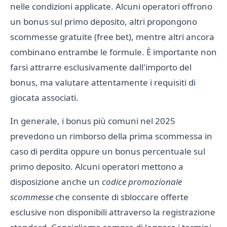
nelle condizioni applicate. Alcuni operatori offrono
un bonus sul primo deposito, altri propongono
scommesse gratuite (free bet), mentre altri ancora
combinano entrambe le formule. È importante non
farsi attrarre esclusivamente dall'importo del
bonus, ma valutare attentamente i requisiti di
giocata associati.
In generale, i bonus più comuni nel 2025
prevedono un rimborso della prima scommessa in
caso di perdita oppure un bonus percentuale sul
primo deposito. Alcuni operatori mettono a
disposizione anche un
codice promozionale
scommesse
che consente di sbloccare offerte
esclusive non disponibili attraverso la registrazione