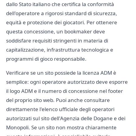
dallo Stato italiano che certifica la conformità
dell'operatore a rigorosi standard di sicurezza,
equità e protezione dei giocatori. Per ottenere
questa concessione, un bookmaker deve
soddisfare requisiti stringenti in materia di
capitalizzazione, infrastruttura tecnologica e
programmi di gioco responsabile.
Verificare se un sito possiede la licenza ADM è
semplice: ogni operatore autorizzato deve esporre
il logo ADM e il numero di concessione nel footer
del proprio sito web. Puoi anche consultare
direttamente l'elenco ufficiale degli operatori
autorizzati sul sito dell'Agenzia delle Dogane e dei
Monopoli. Se un sito non mostra chiaramente