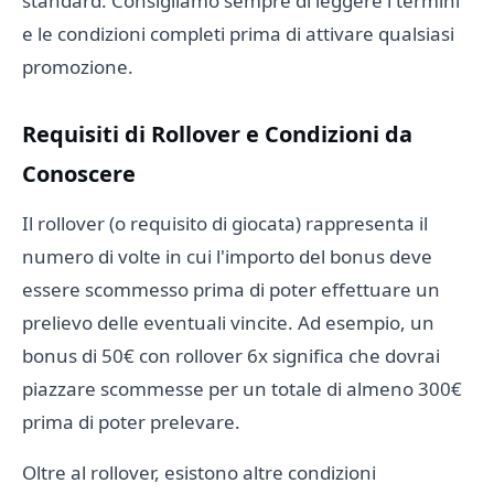
standard. Consigliamo sempre di leggere i termini
e le condizioni completi prima di attivare qualsiasi
promozione.
Requisiti di Rollover e Condizioni da
Conoscere
Il rollover (o requisito di giocata) rappresenta il
numero di volte in cui l'importo del bonus deve
essere scommesso prima di poter effettuare un
prelievo delle eventuali vincite. Ad esempio, un
bonus di 50€ con rollover 6x significa che dovrai
piazzare scommesse per un totale di almeno 300€
prima di poter prelevare.
Oltre al rollover, esistono altre condizioni