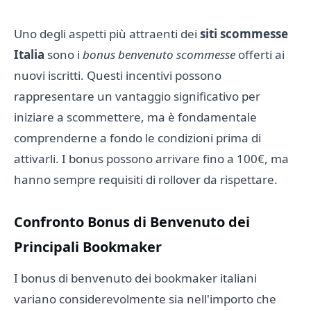
Uno degli aspetti più attraenti dei
siti scommesse
Italia
sono i
bonus benvenuto scommesse
offerti ai
nuovi iscritti. Questi incentivi possono
rappresentare un vantaggio significativo per
iniziare a scommettere, ma è fondamentale
comprenderne a fondo le condizioni prima di
attivarli. I bonus possono arrivare fino a 100€, ma
hanno sempre requisiti di rollover da rispettare.
Confronto Bonus di Benvenuto dei
Principali Bookmaker
I bonus di benvenuto dei bookmaker italiani
variano considerevolmente sia nell'importo che