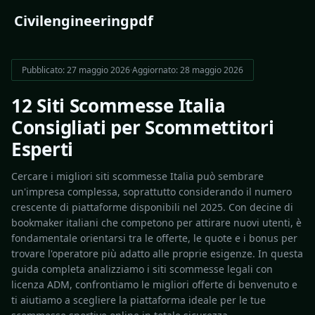
Civilengineeringpdf
Pubblicato: 27 maggio 2026
·
Aggiornato: 28 maggio 2026
12 Siti Scommesse Italia
Consigliati per Scommettitori
Esperti
Cercare i migliori siti scommesse Italia può sembrare
un'impresa complessa, soprattutto considerando il numero
crescente di piattaforme disponibili nel 2025. Con decine di
bookmaker italiani che competono per attirare nuovi utenti, è
fondamentale orientarsi tra le offerte, le quote e i bonus per
trovare l'operatore più adatto alle proprie esigenze. In questa
guida completa analizziamo i siti scommesse legali con
licenza ADM, confrontiamo le migliori offerte di benvenuto e
ti aiutiamo a scegliere la piattaforma ideale per le tue