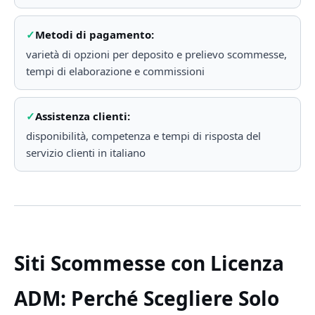
Metodi di pagamento:
varietà di opzioni per deposito e prelievo scommesse,
tempi di elaborazione e commissioni
Assistenza clienti:
disponibilità, competenza e tempi di risposta del
servizio clienti in italiano
Siti Scommesse con Licenza
ADM: Perché Scegliere Solo