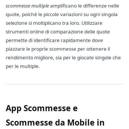
scommesse multiple
amplificano le differenze nelle
quote, poiché le piccole variazioni su ogni singola
selezione si moltiplicano tra loro. Utilizzare
strumenti online di comparazione delle quote
permette di identificare rapidamente dove
piazzare le proprie scommesse per ottenere il
rendimento migliore, sia per le giocate singole che
per le multiple.
App Scommesse e
Scommesse da Mobile in