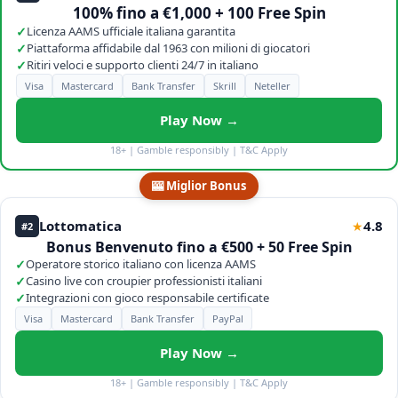
100% fino a €1,000 + 100 Free Spin
✓
Licenza AAMS ufficiale italiana garantita
✓
Piattaforma affidabile dal 1963 con milioni di giocatori
✓
Ritiri veloci e supporto clienti 24/7 in italiano
Visa
Mastercard
Bank Transfer
Skrill
Neteller
Play Now →
18+ | Gamble responsibly | T&C Apply
🎰 Miglior Bonus
Lottomatica
4.8
★
#2
Bonus Benvenuto fino a €500 + 50 Free Spin
✓
Operatore storico italiano con licenza AAMS
✓
Casino live con croupier professionisti italiani
✓
Integrazioni con gioco responsabile certificate
Visa
Mastercard
Bank Transfer
PayPal
Play Now →
18+ | Gamble responsibly | T&C Apply