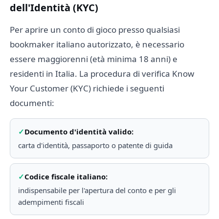
dell'Identità (KYC)
Per aprire un conto di gioco presso qualsiasi
bookmaker italiano autorizzato, è necessario
essere maggiorenni (età minima 18 anni) e
residenti in Italia. La procedura di verifica Know
Your Customer (KYC) richiede i seguenti
documenti:
Documento d'identità valido:
carta d'identità, passaporto o patente di guida
Codice fiscale italiano:
indispensabile per l'apertura del conto e per gli
adempimenti fiscali