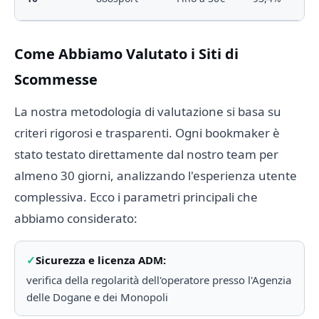
(
Come Abbiamo Valutato i Siti di
Scommesse
La nostra metodologia di valutazione si basa su
criteri rigorosi e trasparenti. Ogni bookmaker è
stato testato direttamente dal nostro team per
almeno 30 giorni, analizzando l'esperienza utente
complessiva. Ecco i parametri principali che
abbiamo considerato:
Sicurezza e licenza ADM:
verifica della regolarità dell'operatore presso l'Agenzia
delle Dogane e dei Monopoli