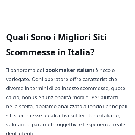
Quali Sono i Migliori Siti
Scommesse in Italia?
Il panorama dei
bookmaker italiani
è ricco e
variegato. Ogni operatore offre caratteristiche
diverse in termini di palinsesto scommesse, quote
calcio, bonus e funzionalità mobile. Per aiutarti
nella scelta, abbiamo analizzato a fondo i principali
siti scommesse legali attivi sul territorio italiano,
valutando parametri oggettivi e l'esperienza reale
degli utenti.