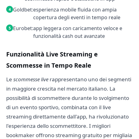
Goldbet:
esperienza mobile fluida con ampia
copertura degli eventi in tempo reale
Eurobet:
app leggera con caricamento veloce e
funzionalità cash out avanzate
Funzionalità Live Streaming e
Scommesse in Tempo Reale
Le
scommesse live
rappresentano uno dei segmenti
in maggiore crescita nel mercato italiano. La
possibilità di scommettere durante lo svolgimento
di un evento sportivo, combinata con il live
streaming direttamente dall'app, ha rivoluzionato
l'esperienza dello scommettitore. I migliori
bookmaker offrono streaming gratuito per migliaia