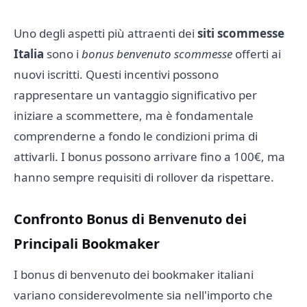
Uno degli aspetti più attraenti dei
siti scommesse
Italia
sono i
bonus benvenuto scommesse
offerti ai
nuovi iscritti. Questi incentivi possono
rappresentare un vantaggio significativo per
iniziare a scommettere, ma è fondamentale
comprenderne a fondo le condizioni prima di
attivarli. I bonus possono arrivare fino a 100€, ma
hanno sempre requisiti di rollover da rispettare.
Confronto Bonus di Benvenuto dei
Principali Bookmaker
I bonus di benvenuto dei bookmaker italiani
variano considerevolmente sia nell'importo che