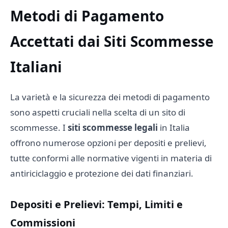
Metodi di Pagamento
Accettati dai Siti Scommesse
Italiani
La varietà e la sicurezza dei metodi di pagamento
sono aspetti cruciali nella scelta di un sito di
scommesse. I
siti scommesse legali
in Italia
offrono numerose opzioni per depositi e prelievi,
tutte conformi alle normative vigenti in materia di
antiriciclaggio e protezione dei dati finanziari.
Depositi e Prelievi: Tempi, Limiti e
Commissioni