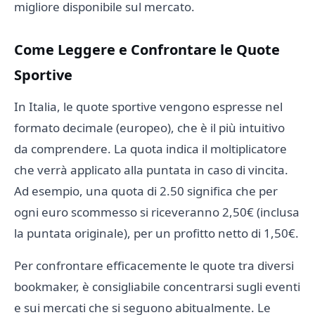
migliore disponibile sul mercato.
Come Leggere e Confrontare le Quote
Sportive
In Italia, le quote sportive vengono espresse nel
formato decimale (europeo), che è il più intuitivo
da comprendere. La quota indica il moltiplicatore
che verrà applicato alla puntata in caso di vincita.
Ad esempio, una quota di 2.50 significa che per
ogni euro scommesso si riceveranno 2,50€ (inclusa
la puntata originale), per un profitto netto di 1,50€.
Per confrontare efficacemente le quote tra diversi
bookmaker, è consigliabile concentrarsi sugli eventi
e sui mercati che si seguono abitualmente. Le