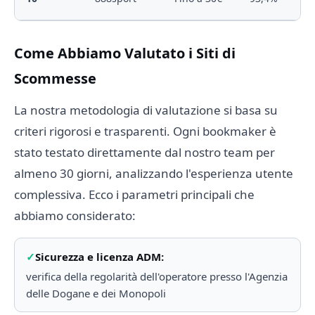
(
Come Abbiamo Valutato i Siti di
Scommesse
La nostra metodologia di valutazione si basa su
criteri rigorosi e trasparenti. Ogni bookmaker è
stato testato direttamente dal nostro team per
almeno 30 giorni, analizzando l'esperienza utente
complessiva. Ecco i parametri principali che
abbiamo considerato:
Sicurezza e licenza ADM:
verifica della regolarità dell'operatore presso l'Agenzia
delle Dogane e dei Monopoli