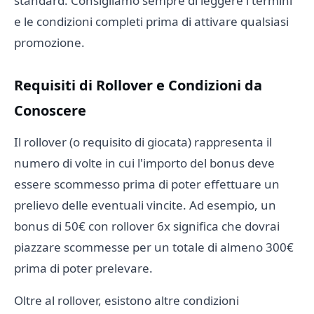
standard. Consigliamo sempre di leggere i termini
e le condizioni completi prima di attivare qualsiasi
promozione.
Requisiti di Rollover e Condizioni da
Conoscere
Il rollover (o requisito di giocata) rappresenta il
numero di volte in cui l'importo del bonus deve
essere scommesso prima di poter effettuare un
prelievo delle eventuali vincite. Ad esempio, un
bonus di 50€ con rollover 6x significa che dovrai
piazzare scommesse per un totale di almeno 300€
prima di poter prelevare.
Oltre al rollover, esistono altre condizioni