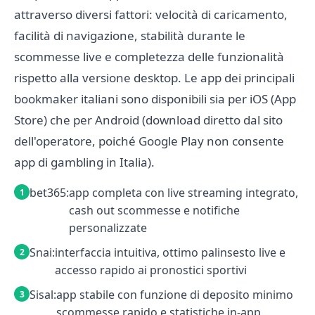
attraverso diversi fattori: velocità di caricamento,
facilità di navigazione, stabilità durante le
scommesse live e completezza delle funzionalità
rispetto alla versione desktop. Le app dei principali
bookmaker italiani sono disponibili sia per iOS (App
Store) che per Android (download diretto dal sito
dell'operatore, poiché Google Play non consente
app di gambling in Italia).
bet365:
app completa con live streaming integrato,
cash out scommesse e notifiche
personalizzate
Snai:
interfaccia intuitiva, ottimo palinsesto live e
accesso rapido ai pronostici sportivi
Sisal:
app stabile con funzione di deposito minimo
scommesse rapido e statistiche in-app