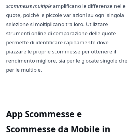
scommesse multiple
amplificano le differenze nelle
quote, poiché le piccole variazioni su ogni singola
selezione si moltiplicano tra loro. Utilizzare
strumenti online di comparazione delle quote
permette di identificare rapidamente dove
piazzare le proprie scommesse per ottenere il
rendimento migliore, sia per le giocate singole che
per le multiple.
App Scommesse e
Scommesse da Mobile in