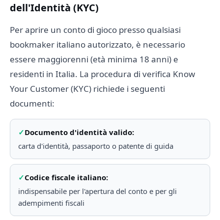
dell'Identità (KYC)
Per aprire un conto di gioco presso qualsiasi
bookmaker italiano autorizzato, è necessario
essere maggiorenni (età minima 18 anni) e
residenti in Italia. La procedura di verifica Know
Your Customer (KYC) richiede i seguenti
documenti:
Documento d'identità valido:
carta d'identità, passaporto o patente di guida
Codice fiscale italiano:
indispensabile per l'apertura del conto e per gli
adempimenti fiscali