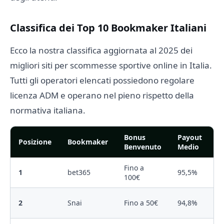
Classifica dei Top 10 Bookmaker Italiani
Ecco la nostra classifica aggiornata al 2025 dei
migliori siti per scommesse sportive online in Italia.
Tutti gli operatori elencati possiedono regolare
licenza ADM e operano nel pieno rispetto della
normativa italiana.
Bonus
Payout
Posizione
Bookmaker
A
Benvenuto
Medio
Fino a
Sì
1
bet365
95,5%
100€
(
Sì
2
Snai
Fino a 50€
94,8%
(