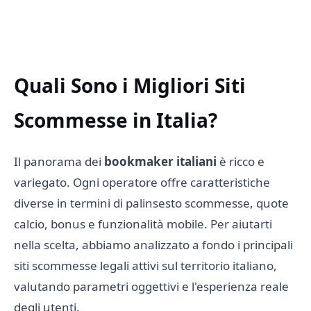
Quali Sono i Migliori Siti
Scommesse in Italia?
Il panorama dei
bookmaker italiani
è ricco e
variegato. Ogni operatore offre caratteristiche
diverse in termini di palinsesto scommesse, quote
calcio, bonus e funzionalità mobile. Per aiutarti
nella scelta, abbiamo analizzato a fondo i principali
siti scommesse legali attivi sul territorio italiano,
valutando parametri oggettivi e l'esperienza reale
degli utenti.