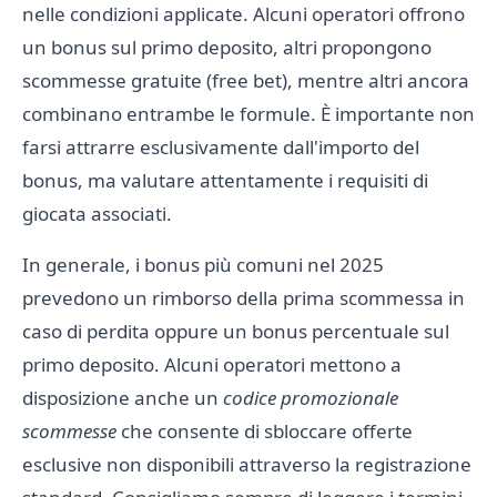
nelle condizioni applicate. Alcuni operatori offrono
un bonus sul primo deposito, altri propongono
scommesse gratuite (free bet), mentre altri ancora
combinano entrambe le formule. È importante non
farsi attrarre esclusivamente dall'importo del
bonus, ma valutare attentamente i requisiti di
giocata associati.
In generale, i bonus più comuni nel 2025
prevedono un rimborso della prima scommessa in
caso di perdita oppure un bonus percentuale sul
primo deposito. Alcuni operatori mettono a
disposizione anche un
codice promozionale
scommesse
che consente di sbloccare offerte
esclusive non disponibili attraverso la registrazione