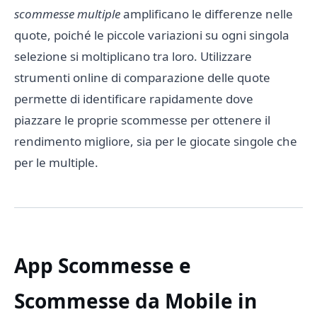
scommesse multiple
amplificano le differenze nelle
quote, poiché le piccole variazioni su ogni singola
selezione si moltiplicano tra loro. Utilizzare
strumenti online di comparazione delle quote
permette di identificare rapidamente dove
piazzare le proprie scommesse per ottenere il
rendimento migliore, sia per le giocate singole che
per le multiple.
App Scommesse e
Scommesse da Mobile in