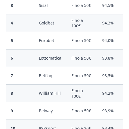
Sì
3
Sisal
Fino a 50€
94,5%
(
Fino a
Sì
4
Goldbet
94,3%
100€
(
Sì
5
Eurobet
Fino a 50€
94,0%
(
Sì
6
Lottomatica
Fino a 50€
93,8%
(
Sì
7
Betflag
Fino a 50€
93,5%
(
Fino a
Sì
8
William Hill
94,2%
100€
(
Sì
9
Betway
Fino a 50€
93,9%
(
Sì
10
888sport
Fino a 30€
93,4%