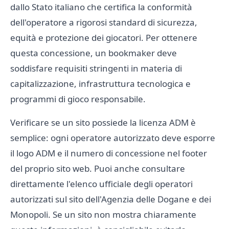
dallo Stato italiano che certifica la conformità
dell'operatore a rigorosi standard di sicurezza,
equità e protezione dei giocatori. Per ottenere
questa concessione, un bookmaker deve
soddisfare requisiti stringenti in materia di
capitalizzazione, infrastruttura tecnologica e
programmi di gioco responsabile.
Verificare se un sito possiede la licenza ADM è
semplice: ogni operatore autorizzato deve esporre
il logo ADM e il numero di concessione nel footer
del proprio sito web. Puoi anche consultare
direttamente l'elenco ufficiale degli operatori
autorizzati sul sito dell'Agenzia delle Dogane e dei
Monopoli. Se un sito non mostra chiaramente