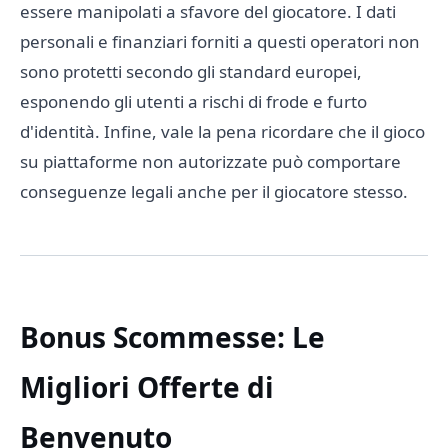
essere manipolati a sfavore del giocatore. I dati
personali e finanziari forniti a questi operatori non
sono protetti secondo gli standard europei,
esponendo gli utenti a rischi di frode e furto
d'identità. Infine, vale la pena ricordare che il gioco
su piattaforme non autorizzate può comportare
conseguenze legali anche per il giocatore stesso.
Bonus Scommesse: Le
Migliori Offerte di
Benvenuto