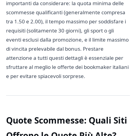
importanti da considerare: la quota minima delle
scommesse qualificanti (generalmente compresa
tra 1.50 e 2.00), il tempo massimo per soddisfare i
requisiti (solitamente 30 giorni), gli sport o gli
eventi esclusi dalla promozione, e il limite massimo
di vincita prelevabile dal bonus. Prestare
attenzione a tutti questi dettagli è essenziale per
sfruttare al meglio le offerte dei bookmaker italiani
e per evitare spiacevoli sorprese.
Quote Scommesse: Quali Siti
Offrono le Quote Più Alte?