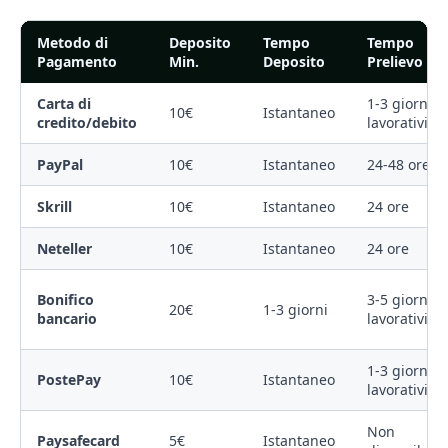
Metodo di
Deposito
Tempo
Tempo
Pagamento
Min.
Deposito
Prelievo
Carta di
1-3 giorni
10€
Istantaneo
credito/debito
lavorativi
PayPal
10€
Istantaneo
24-48 ore
Skrill
10€
Istantaneo
24 ore
Neteller
10€
Istantaneo
24 ore
Bonifico
3-5 giorni
20€
1-3 giorni
bancario
lavorativi
1-3 giorni
PostePay
10€
Istantaneo
lavorativi
Non
Paysafecard
5€
Istantaneo