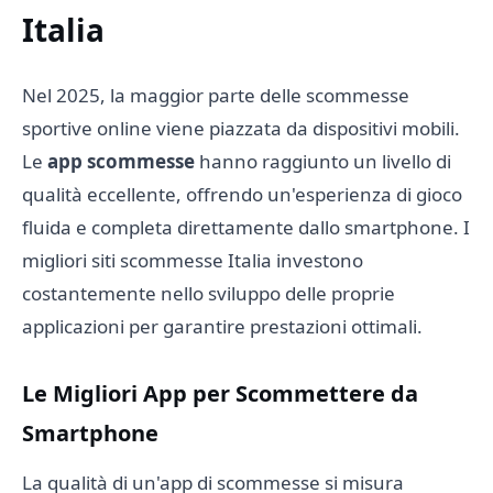
Italia
Nel 2025, la maggior parte delle scommesse
sportive online viene piazzata da dispositivi mobili.
Le
app scommesse
hanno raggiunto un livello di
qualità eccellente, offrendo un'esperienza di gioco
fluida e completa direttamente dallo smartphone. I
migliori siti scommesse Italia investono
costantemente nello sviluppo delle proprie
applicazioni per garantire prestazioni ottimali.
Le Migliori App per Scommettere da
Smartphone
La qualità di un'app di scommesse si misura