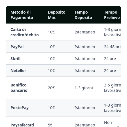
Metodo di
Deposito
Tempo
Tempo
Pagamento
Min.
Deposito
Prelievo
Carta di
1-3 giorni
10€
Istantaneo
credito/debito
lavorativi
PayPal
10€
Istantaneo
24-48 ore
Skrill
10€
Istantaneo
24 ore
Neteller
10€
Istantaneo
24 ore
Bonifico
3-5 giorni
20€
1-3 giorni
bancario
lavorativi
1-3 giorni
PostePay
10€
Istantaneo
lavorativi
Non
Paysafecard
5€
Istantaneo