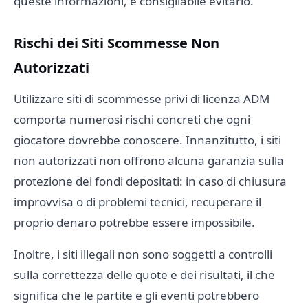
queste informazioni, è consigliabile evitarlo.
Rischi dei Siti Scommesse Non
Autorizzati
Utilizzare siti di scommesse privi di licenza ADM
comporta numerosi rischi concreti che ogni
giocatore dovrebbe conoscere. Innanzitutto, i siti
non autorizzati non offrono alcuna garanzia sulla
protezione dei fondi depositati: in caso di chiusura
improvvisa o di problemi tecnici, recuperare il
proprio denaro potrebbe essere impossibile.
Inoltre, i siti illegali non sono soggetti a controlli
sulla correttezza delle quote e dei risultati, il che
significa che le partite e gli eventi potrebbero