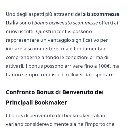
Uno degli aspetti più attraenti dei
siti scommesse
Italia
sono i
bonus benvenuto scommesse
offerti ai
nuovi iscritti. Questi incentivi possono
rappresentare un vantaggio significativo per
iniziare a scommettere, ma è fondamentale
comprenderne a fondo le condizioni prima di
attivarli. I bonus possono arrivare fino a 100€, ma
hanno sempre requisiti di rollover da rispettare.
Confronto Bonus di Benvenuto dei
Principali Bookmaker
I bonus di benvenuto dei bookmaker italiani
variano considerevolmente sia nell'importo che