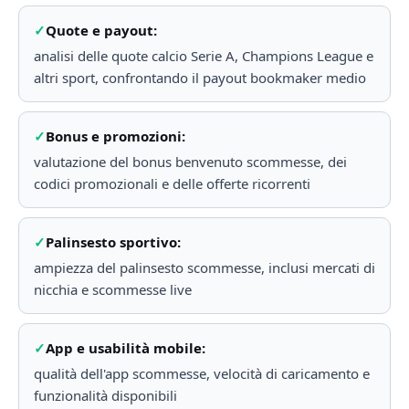
Quote e payout:
analisi delle quote calcio Serie A, Champions League e
altri sport, confrontando il payout bookmaker medio
Bonus e promozioni:
valutazione del bonus benvenuto scommesse, dei
codici promozionali e delle offerte ricorrenti
Palinsesto sportivo:
ampiezza del palinsesto scommesse, inclusi mercati di
nicchia e scommesse live
App e usabilità mobile:
qualità dell'app scommesse, velocità di caricamento e
funzionalità disponibili