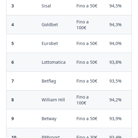
Sì
3
Sisal
Fino a 50€
94,5%
(
Fino a
Sì
4
Goldbet
94,3%
100€
(
Sì
5
Eurobet
Fino a 50€
94,0%
(
Sì
6
Lottomatica
Fino a 50€
93,8%
(
Sì
7
Betflag
Fino a 50€
93,5%
(
Fino a
Sì
8
William Hill
94,2%
100€
(
Sì
9
Betway
Fino a 50€
93,9%
(
Sì
10
888sport
Fino a 30€
93,4%