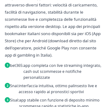
attraverso diversi fattori: velocità di caricamento,
facilità di navigazione, stabilità durante le
scommesse live e completezza delle funzionalità
rispetto alla versione desktop. Le app dei principali
bookmaker italiani sono disponibili sia per iOS (App
Store) che per Android (download diretto dal sito
dell'operatore, poiché Google Play non consente
app di gambling in Italia).
bet365:
app completa con live streaming integrato,
cash out scommesse e notifiche
personalizzate
Snai:
interfaccia intuitiva, ottimo palinsesto live e
accesso rapido ai pronostici sportivi
Sisal:
app stabile con funzione di deposito minimo
scommesse rapido e statistiche in-app