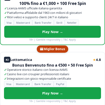
100% fino a €1,000 + 100 Free Spin
✓
Licenza AAMS ufficiale italiana garantita
✓
Piattaforma affidabile dal 1963 con milioni di giocatori
✓
Ritiri veloci e supporto clienti 24/7 in italiano
Visa
Mastercard
Bank Transfer
Skrill
Neteller
Play Now →
18+ | Gamble responsibly | T&C Apply
🎰 Miglior Bonus
Lottomatica
4.8
★
#2
Bonus Benvenuto fino a €500 + 50 Free Spin
✓
Operatore storico italiano con licenza AAMS
✓
Casino live con croupier professionisti italiani
✓
Integrazioni con gioco responsabile certificate
Visa
Mastercard
Bank Transfer
PayPal
Play Now →
18+ | Gamble responsibly | T&C Apply