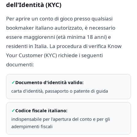
dell'Identità (KYC)
Per aprire un conto di gioco presso qualsiasi
bookmaker italiano autorizzato, è necessario
essere maggiorenni (età minima 18 anni) e
residenti in Italia. La procedura di verifica Know
Your Customer (KYC) richiede i seguenti
documenti:
Documento d'identità valido:
carta d'identità, passaporto o patente di guida
Codice fiscale italiano:
indispensabile per l'apertura del conto e per gli
adempimenti fiscali