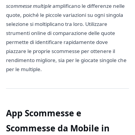
scommesse multiple
amplificano le differenze nelle
quote, poiché le piccole variazioni su ogni singola
selezione si moltiplicano tra loro. Utilizzare
strumenti online di comparazione delle quote
permette di identificare rapidamente dove
piazzare le proprie scommesse per ottenere il
rendimento migliore, sia per le giocate singole che
per le multiple.
App Scommesse e
Scommesse da Mobile in