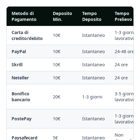
Metodo di
Deposito
Tempo
Tempo
Pagamento
Min.
Deposito
Prelievo
Carta di
1-3 giorni
10€
Istantaneo
credito/debito
lavorativi
PayPal
10€
Istantaneo
24-48 ore
Skrill
10€
Istantaneo
24 ore
Neteller
10€
Istantaneo
24 ore
Bonifico
3-5 giorni
20€
1-3 giorni
bancario
lavorativi
1-3 giorni
PostePay
10€
Istantaneo
lavorativi
Non
Paysafecard
5€
Istantaneo