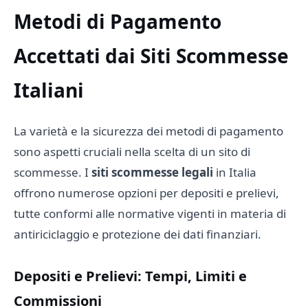
Metodi di Pagamento
Accettati dai Siti Scommesse
Italiani
La varietà e la sicurezza dei metodi di pagamento
sono aspetti cruciali nella scelta di un sito di
scommesse. I
siti scommesse legali
in Italia
offrono numerose opzioni per depositi e prelievi,
tutte conformi alle normative vigenti in materia di
antiriciclaggio e protezione dei dati finanziari.
Depositi e Prelievi: Tempi, Limiti e
Commissioni