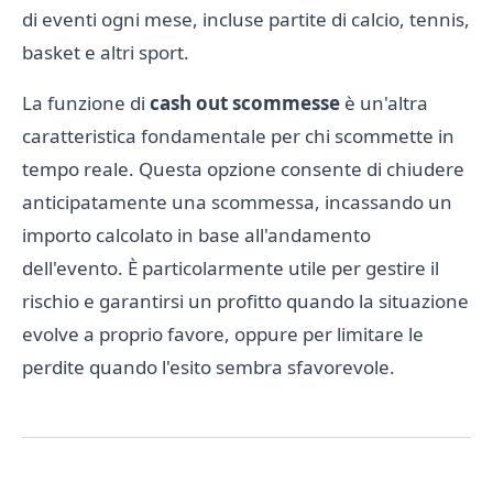
di eventi ogni mese, incluse partite di calcio, tennis,
basket e altri sport.
La funzione di
cash out scommesse
è un'altra
caratteristica fondamentale per chi scommette in
tempo reale. Questa opzione consente di chiudere
anticipatamente una scommessa, incassando un
importo calcolato in base all'andamento
dell'evento. È particolarmente utile per gestire il
rischio e garantirsi un profitto quando la situazione
evolve a proprio favore, oppure per limitare le
perdite quando l'esito sembra sfavorevole.