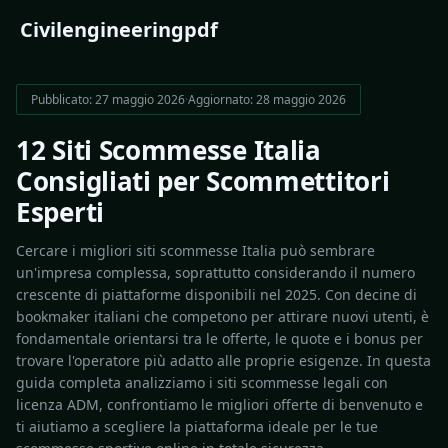
Civilengineeringpdf
Pubblicato: 27 maggio 2026
·
Aggiornato: 28 maggio 2026
12 Siti Scommesse Italia
Consigliati per Scommettitori
Esperti
Cercare i migliori siti scommesse Italia può sembrare
un'impresa complessa, soprattutto considerando il numero
crescente di piattaforme disponibili nel 2025. Con decine di
bookmaker italiani che competono per attirare nuovi utenti, è
fondamentale orientarsi tra le offerte, le quote e i bonus per
trovare l'operatore più adatto alle proprie esigenze. In questa
guida completa analizziamo i siti scommesse legali con
licenza ADM, confrontiamo le migliori offerte di benvenuto e
ti aiutiamo a scegliere la piattaforma ideale per le tue