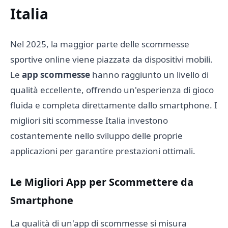
Italia
Nel 2025, la maggior parte delle scommesse
sportive online viene piazzata da dispositivi mobili.
Le
app scommesse
hanno raggiunto un livello di
qualità eccellente, offrendo un'esperienza di gioco
fluida e completa direttamente dallo smartphone. I
migliori siti scommesse Italia investono
costantemente nello sviluppo delle proprie
applicazioni per garantire prestazioni ottimali.
Le Migliori App per Scommettere da
Smartphone
La qualità di un'app di scommesse si misura