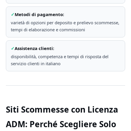
Metodi di pagamento:
varietà di opzioni per deposito e prelievo scommesse,
tempi di elaborazione e commissioni
Assistenza clienti:
disponibilità, competenza e tempi di risposta del
servizio clienti in italiano
Siti Scommesse con Licenza
ADM: Perché Scegliere Solo