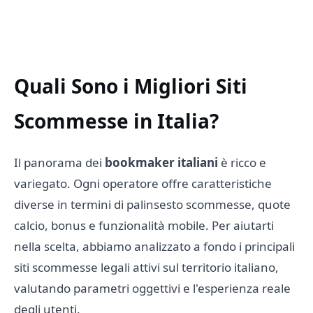
Quali Sono i Migliori Siti
Scommesse in Italia?
Il panorama dei
bookmaker italiani
è ricco e
variegato. Ogni operatore offre caratteristiche
diverse in termini di palinsesto scommesse, quote
calcio, bonus e funzionalità mobile. Per aiutarti
nella scelta, abbiamo analizzato a fondo i principali
siti scommesse legali attivi sul territorio italiano,
valutando parametri oggettivi e l'esperienza reale
degli utenti.