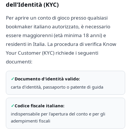
dell'Identità (KYC)
Per aprire un conto di gioco presso qualsiasi
bookmaker italiano autorizzato, è necessario
essere maggiorenni (età minima 18 anni) e
residenti in Italia. La procedura di verifica Know
Your Customer (KYC) richiede i seguenti
documenti:
Documento d'identità valido:
carta d'identità, passaporto o patente di guida
Codice fiscale italiano:
indispensabile per l'apertura del conto e per gli
adempimenti fiscali