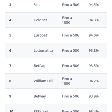
Sì
3
Sisal
Fino a 50€
94,5%
(
Fino a
Sì
4
Goldbet
94,3%
100€
(
Sì
5
Eurobet
Fino a 50€
94,0%
(
Sì
6
Lottomatica
Fino a 50€
93,8%
(
Sì
7
Betflag
Fino a 50€
93,5%
(
Fino a
Sì
8
William Hill
94,2%
100€
(
Sì
9
Betway
Fino a 50€
93,9%
(
Sì
10
888sport
Fino a 30€
93,4%