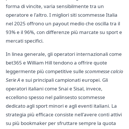
forma di vincite, varia sensibilmente tra un
operatore e l'altro. I migliori siti scommesse Italia
nel 2025 offrono un payout medio che oscilla tra il
93% e il 96%, con differenze più marcate su sport e
mercati specifici.
In linea generale, gli operatori internazionali come
bet365 e William Hill tendono a offrire quote
leggermente più competitive sulle
scommesse calcio
Serie A
e sui principali campionati europei. Gli
operatori italiani come Snai e Sisal, invece,
eccellono spesso nel palinsesto scommesse
dedicato agli sport minori e agli eventi italiani. La
strategia più efficace consiste nell'avere conti attivi
su più bookmaker per sfruttare sempre la quota