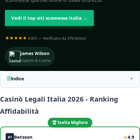
scommesse sportive online in totale sicurezza.
Vedi il top siti scomesse italia →
★★★★★
4.9/5 — Verificato da 376 lettori
James Wilson
Esperto di Casino
☰
Indice
▼
Casinò Legali Italia 2026 - Ranking
Affidabilità
🏆 Scelta Migliore
Betsson
4.9
★
#1