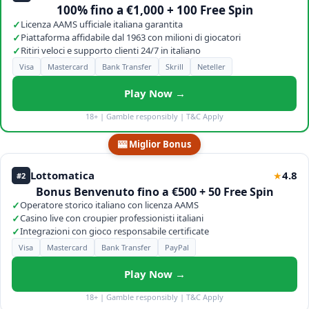
100% fino a €1,000 + 100 Free Spin
✓
Licenza AAMS ufficiale italiana garantita
✓
Piattaforma affidabile dal 1963 con milioni di giocatori
✓
Ritiri veloci e supporto clienti 24/7 in italiano
Visa
Mastercard
Bank Transfer
Skrill
Neteller
Play Now →
18+ | Gamble responsibly | T&C Apply
🎰 Miglior Bonus
Lottomatica
4.8
★
#2
Bonus Benvenuto fino a €500 + 50 Free Spin
✓
Operatore storico italiano con licenza AAMS
✓
Casino live con croupier professionisti italiani
✓
Integrazioni con gioco responsabile certificate
Visa
Mastercard
Bank Transfer
PayPal
Play Now →
18+ | Gamble responsibly | T&C Apply