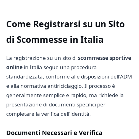
Come Registrarsi su un Sito
di Scommesse in Italia
La registrazione su un sito di
scommesse sportive
online
in Italia segue una procedura
standardizzata, conforme alle disposizioni dell'ADM
e alla normativa antiriciclaggio. Il processo è
generalmente semplice e rapido, ma richiede la
presentazione di documenti specifici per
completare la verifica dell'identità.
Documenti Necessari e Verifica