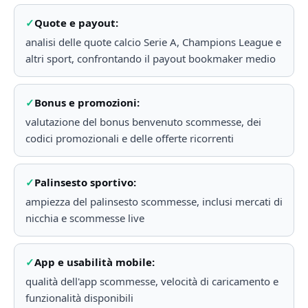
Quote e payout:
analisi delle quote calcio Serie A, Champions League e
altri sport, confrontando il payout bookmaker medio
Bonus e promozioni:
valutazione del bonus benvenuto scommesse, dei
codici promozionali e delle offerte ricorrenti
Palinsesto sportivo:
ampiezza del palinsesto scommesse, inclusi mercati di
nicchia e scommesse live
App e usabilità mobile:
qualità dell'app scommesse, velocità di caricamento e
funzionalità disponibili