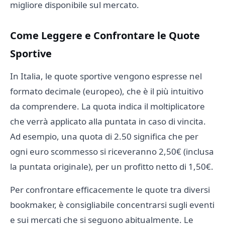
migliore disponibile sul mercato.
Come Leggere e Confrontare le Quote
Sportive
In Italia, le quote sportive vengono espresse nel
formato decimale (europeo), che è il più intuitivo
da comprendere. La quota indica il moltiplicatore
che verrà applicato alla puntata in caso di vincita.
Ad esempio, una quota di 2.50 significa che per
ogni euro scommesso si riceveranno 2,50€ (inclusa
la puntata originale), per un profitto netto di 1,50€.
Per confrontare efficacemente le quote tra diversi
bookmaker, è consigliabile concentrarsi sugli eventi
e sui mercati che si seguono abitualmente. Le