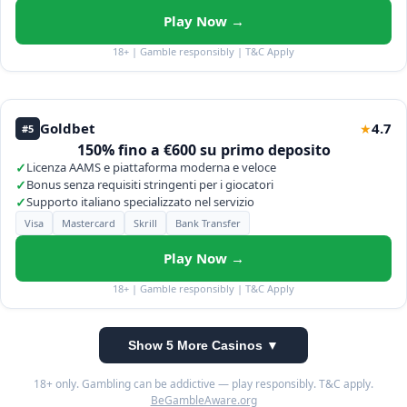
Play Now →
18+ | Gamble responsibly | T&C Apply
Goldbet
4.7
★
#5
150% fino a €600 su primo deposito
✓
Licenza AAMS e piattaforma moderna e veloce
✓
Bonus senza requisiti stringenti per i giocatori
✓
Supporto italiano specializzato nel servizio
Visa
Mastercard
Skrill
Bank Transfer
Play Now →
18+ | Gamble responsibly | T&C Apply
Show 5 More Casinos ▼
18+ only. Gambling can be addictive — play responsibly. T&C apply.
BeGambleAware.org