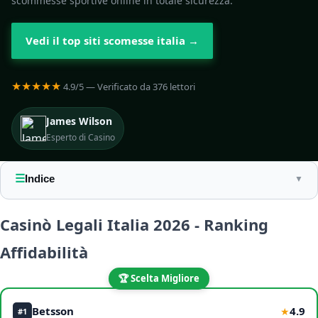
scommesse sportive online in totale sicurezza.
Vedi il top siti scomesse italia →
★★★★★
4.9/5 — Verificato da 376 lettori
James Wilson
Esperto di Casino
☰
Indice
▼
Casinò Legali Italia 2026 - Ranking
Affidabilità
🏆 Scelta Migliore
Betsson
4.9
★
#1