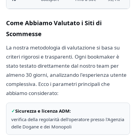
(
Come Abbiamo Valutato i Siti di
Scommesse
La nostra metodologia di valutazione si basa su
criteri rigorosi e trasparenti. Ogni bookmaker è
stato testato direttamente dal nostro team per
almeno 30 giorni, analizzando l'esperienza utente
complessiva. Ecco i parametri principali che
abbiamo considerato:
Sicurezza e licenza ADM:
verifica della regolarità dell'operatore presso l'Agenzia
delle Dogane e dei Monopoli