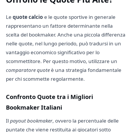
Le
quote calcio
e le quote sportive in generale
rappresentano un fattore determinante nella
scelta del bookmaker. Anche una piccola differenza
nelle quote, nel lungo periodo, può tradursi in un
vantaggio economico significativo per lo
scommettitore. Per questo motivo, utilizzare un
comparatore quote
è una strategia fondamentale
per chi scommette regolarmente.
Confronto Quote tra i Migliori
Bookmaker Italiani
Il
payout bookmaker
, ovvero la percentuale delle
puntate che viene restituita ai giocatori sotto