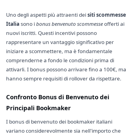
Uno degli aspetti più attraenti dei
siti scommesse
Italia
sono i
bonus benvenuto scommesse
offerti ai
nuovi iscritti. Questi incentivi possono
rappresentare un vantaggio significativo per
iniziare a scommettere, ma è fondamentale
comprenderne a fondo le condizioni prima di
attivarli. I bonus possono arrivare fino a 100€, ma
hanno sempre requisiti di rollover da rispettare.
Confronto Bonus di Benvenuto dei
Principali Bookmaker
I bonus di benvenuto dei bookmaker italiani
variano considerevolmente sia nell'importo che