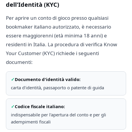
dell'Identità (KYC)
Per aprire un conto di gioco presso qualsiasi
bookmaker italiano autorizzato, è necessario
essere maggiorenni (età minima 18 anni) e
residenti in Italia. La procedura di verifica Know
Your Customer (KYC) richiede i seguenti
documenti:
Documento d'identità valido:
carta d'identità, passaporto o patente di guida
Codice fiscale italiano:
indispensabile per l'apertura del conto e per gli
adempimenti fiscali