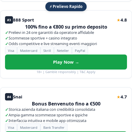
⚡ Prelievo Rapido
888 Sport
4.8
★
#3
100% fino a €800 su primo deposito
✓
Prelievi in 24 ore garantiti da operatore affidabile
✓
Scommesse sportive + casino integrato
✓
Odds competitive e live streaming eventi maggiori
Visa
Mastercard
Skrill
Neteller
PayPal
Play Now →
18+ | Gamble responsibly | T&C Apply
Snai
4.7
★
#4
Bonus Benvenuto fino a €500
✓
Storica azienda italiana con credibilità consolidata
✓
Ampia gamma scommesse sportive e ippiche
✓
Interfaccia intuitiva e mobile app ottimizzata
Visa
Mastercard
Bank Transfer