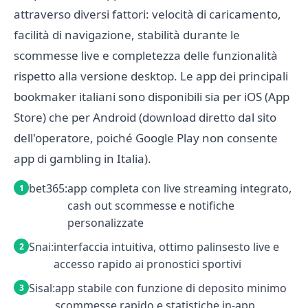
attraverso diversi fattori: velocità di caricamento,
facilità di navigazione, stabilità durante le
scommesse live e completezza delle funzionalità
rispetto alla versione desktop. Le app dei principali
bookmaker italiani sono disponibili sia per iOS (App
Store) che per Android (download diretto dal sito
dell'operatore, poiché Google Play non consente
app di gambling in Italia).
bet365:
app completa con live streaming integrato,
cash out scommesse e notifiche
personalizzate
Snai:
interfaccia intuitiva, ottimo palinsesto live e
accesso rapido ai pronostici sportivi
Sisal:
app stabile con funzione di deposito minimo
scommesse rapido e statistiche in-app