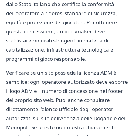
dallo Stato italiano che certifica la conformità
dell'operatore a rigorosi standard di sicurezza,
equità e protezione dei giocatori. Per ottenere
questa concessione, un bookmaker deve
soddisfare requisiti stringenti in materia di
capitalizzazione, infrastruttura tecnologica e
programmi di gioco responsabile.
Verificare se un sito possiede la licenza ADM è
semplice: ogni operatore autorizzato deve esporre
il logo ADM e il numero di concessione nel footer
del proprio sito web. Puoi anche consultare
direttamente l'elenco ufficiale degli operatori
autorizzati sul sito dell'Agenzia delle Dogane e dei
Monopoli. Se un sito non mostra chiaramente