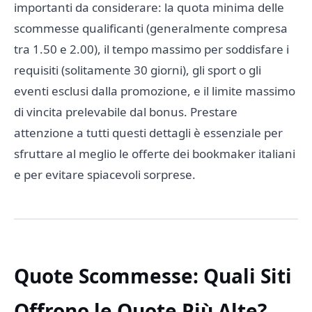
importanti da considerare: la quota minima delle
scommesse qualificanti (generalmente compresa
tra 1.50 e 2.00), il tempo massimo per soddisfare i
requisiti (solitamente 30 giorni), gli sport o gli
eventi esclusi dalla promozione, e il limite massimo
di vincita prelevabile dal bonus. Prestare
attenzione a tutti questi dettagli è essenziale per
sfruttare al meglio le offerte dei bookmaker italiani
e per evitare spiacevoli sorprese.
Quote Scommesse: Quali Siti
Offrono le Quote Più Alte?