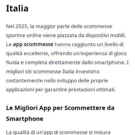
Italia
Nel 2025, la maggior parte delle scommesse
sportive online viene piazzata da dispositivi mobili.
Le
app scommesse
hanno raggiunto un livello di
qualità eccellente, offrendo un'esperienza di gioco
fluida e completa direttamente dallo smartphone. I
migliori siti scommesse Italia investono
costantemente nello sviluppo delle proprie
applicazioni per garantire prestazioni ottimali.
Le Migliori App per Scommettere da
Smartphone
La qualità di un'app di scommesse si misura