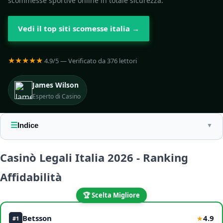
scommesse sportive online in totale sicurezza.
Vedi il top siti scomesse italia →
★★★★★
4.9/5 — Verificato da 376 lettori
James Wilson
Esperto di Casino
☰
Indice
▼
Casinò Legali Italia 2026 - Ranking
Affidabilità
🏆 Scelta Migliore
Betsson
4.9
★
#1