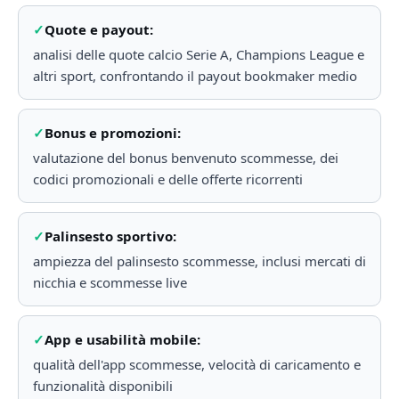
Quote e payout:
analisi delle quote calcio Serie A, Champions League e
altri sport, confrontando il payout bookmaker medio
Bonus e promozioni:
valutazione del bonus benvenuto scommesse, dei
codici promozionali e delle offerte ricorrenti
Palinsesto sportivo:
ampiezza del palinsesto scommesse, inclusi mercati di
nicchia e scommesse live
App e usabilità mobile:
qualità dell'app scommesse, velocità di caricamento e
funzionalità disponibili