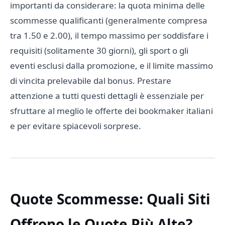
importanti da considerare: la quota minima delle
scommesse qualificanti (generalmente compresa
tra 1.50 e 2.00), il tempo massimo per soddisfare i
requisiti (solitamente 30 giorni), gli sport o gli
eventi esclusi dalla promozione, e il limite massimo
di vincita prelevabile dal bonus. Prestare
attenzione a tutti questi dettagli è essenziale per
sfruttare al meglio le offerte dei bookmaker italiani
e per evitare spiacevoli sorprese.
Quote Scommesse: Quali Siti
Offrono le Quote Più Alte?