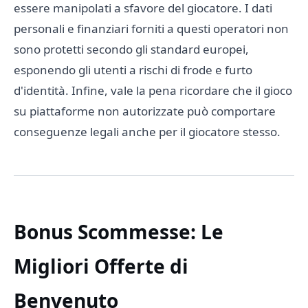
essere manipolati a sfavore del giocatore. I dati
personali e finanziari forniti a questi operatori non
sono protetti secondo gli standard europei,
esponendo gli utenti a rischi di frode e furto
d'identità. Infine, vale la pena ricordare che il gioco
su piattaforme non autorizzate può comportare
conseguenze legali anche per il giocatore stesso.
Bonus Scommesse: Le
Migliori Offerte di
Benvenuto