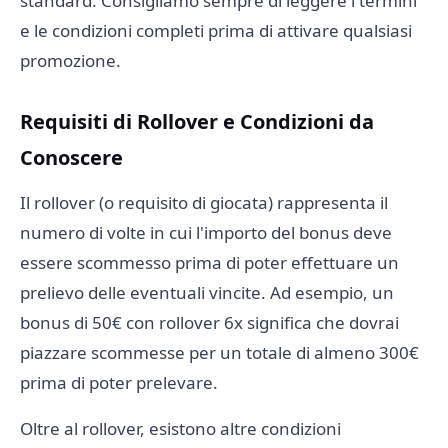
standard. Consigliamo sempre di leggere i termini
e le condizioni completi prima di attivare qualsiasi
promozione.
Requisiti di Rollover e Condizioni da
Conoscere
Il rollover (o requisito di giocata) rappresenta il
numero di volte in cui l'importo del bonus deve
essere scommesso prima di poter effettuare un
prelievo delle eventuali vincite. Ad esempio, un
bonus di 50€ con rollover 6x significa che dovrai
piazzare scommesse per un totale di almeno 300€
prima di poter prelevare.
Oltre al rollover, esistono altre condizioni