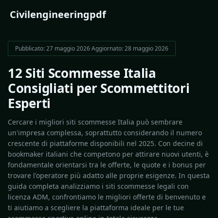
Civilengineeringpdf
Pubblicato: 27 maggio 2026
·
Aggiornato: 28 maggio 2026
12 Siti Scommesse Italia
Consigliati per Scommettitori
Esperti
Cercare i migliori siti scommesse Italia può sembrare
un'impresa complessa, soprattutto considerando il numero
crescente di piattaforme disponibili nel 2025. Con decine di
bookmaker italiani che competono per attirare nuovi utenti, è
fondamentale orientarsi tra le offerte, le quote e i bonus per
trovare l'operatore più adatto alle proprie esigenze. In questa
guida completa analizziamo i siti scommesse legali con
licenza ADM, confrontiamo le migliori offerte di benvenuto e
ti aiutiamo a scegliere la piattaforma ideale per le tue