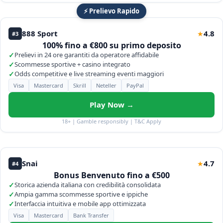
⚡ Prelievo Rapido
888 Sport
4.8
★
#3
100% fino a €800 su primo deposito
✓
Prelievi in 24 ore garantiti da operatore affidabile
✓
Scommesse sportive + casino integrato
✓
Odds competitive e live streaming eventi maggiori
Visa
Mastercard
Skrill
Neteller
PayPal
Play Now →
18+ | Gamble responsibly | T&C Apply
Snai
4.7
★
#4
Bonus Benvenuto fino a €500
✓
Storica azienda italiana con credibilità consolidata
✓
Ampia gamma scommesse sportive e ippiche
✓
Interfaccia intuitiva e mobile app ottimizzata
Visa
Mastercard
Bank Transfer