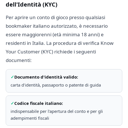
dell'Identità (KYC)
Per aprire un conto di gioco presso qualsiasi
bookmaker italiano autorizzato, è necessario
essere maggiorenni (età minima 18 anni) e
residenti in Italia. La procedura di verifica Know
Your Customer (KYC) richiede i seguenti
documenti:
Documento d'identità valido:
carta d'identità, passaporto o patente di guida
Codice fiscale italiano:
indispensabile per l'apertura del conto e per gli
adempimenti fiscali