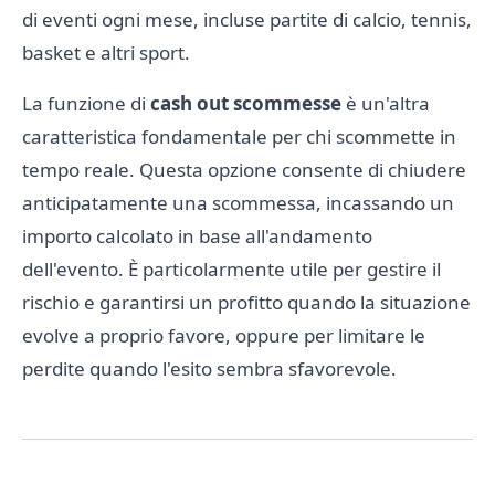
di eventi ogni mese, incluse partite di calcio, tennis,
basket e altri sport.
La funzione di
cash out scommesse
è un'altra
caratteristica fondamentale per chi scommette in
tempo reale. Questa opzione consente di chiudere
anticipatamente una scommessa, incassando un
importo calcolato in base all'andamento
dell'evento. È particolarmente utile per gestire il
rischio e garantirsi un profitto quando la situazione
evolve a proprio favore, oppure per limitare le
perdite quando l'esito sembra sfavorevole.