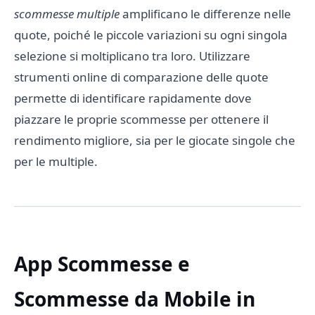
scommesse multiple
amplificano le differenze nelle
quote, poiché le piccole variazioni su ogni singola
selezione si moltiplicano tra loro. Utilizzare
strumenti online di comparazione delle quote
permette di identificare rapidamente dove
piazzare le proprie scommesse per ottenere il
rendimento migliore, sia per le giocate singole che
per le multiple.
App Scommesse e
Scommesse da Mobile in