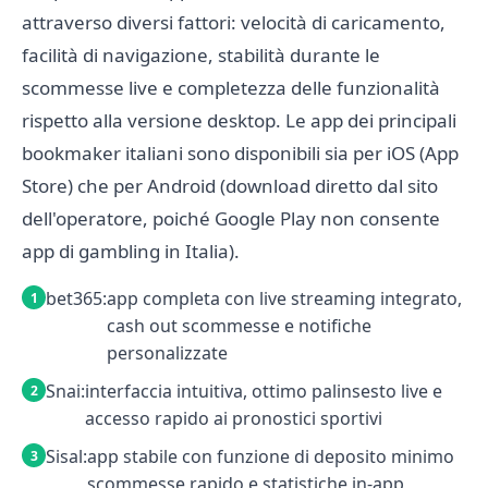
attraverso diversi fattori: velocità di caricamento,
facilità di navigazione, stabilità durante le
scommesse live e completezza delle funzionalità
rispetto alla versione desktop. Le app dei principali
bookmaker italiani sono disponibili sia per iOS (App
Store) che per Android (download diretto dal sito
dell'operatore, poiché Google Play non consente
app di gambling in Italia).
bet365:
app completa con live streaming integrato,
cash out scommesse e notifiche
personalizzate
Snai:
interfaccia intuitiva, ottimo palinsesto live e
accesso rapido ai pronostici sportivi
Sisal:
app stabile con funzione di deposito minimo
scommesse rapido e statistiche in-app