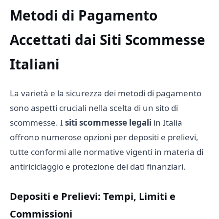
Metodi di Pagamento
Accettati dai Siti Scommesse
Italiani
La varietà e la sicurezza dei metodi di pagamento
sono aspetti cruciali nella scelta di un sito di
scommesse. I
siti scommesse legali
in Italia
offrono numerose opzioni per depositi e prelievi,
tutte conformi alle normative vigenti in materia di
antiriciclaggio e protezione dei dati finanziari.
Depositi e Prelievi: Tempi, Limiti e
Commissioni