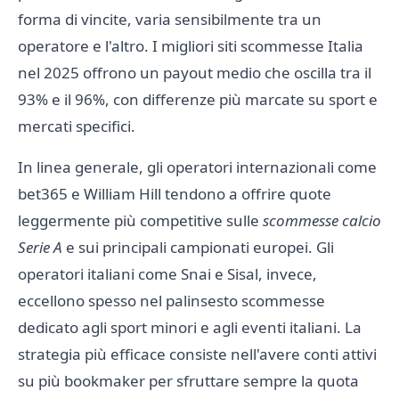
forma di vincite, varia sensibilmente tra un
operatore e l'altro. I migliori siti scommesse Italia
nel 2025 offrono un payout medio che oscilla tra il
93% e il 96%, con differenze più marcate su sport e
mercati specifici.
In linea generale, gli operatori internazionali come
bet365 e William Hill tendono a offrire quote
leggermente più competitive sulle
scommesse calcio
Serie A
e sui principali campionati europei. Gli
operatori italiani come Snai e Sisal, invece,
eccellono spesso nel palinsesto scommesse
dedicato agli sport minori e agli eventi italiani. La
strategia più efficace consiste nell'avere conti attivi
su più bookmaker per sfruttare sempre la quota