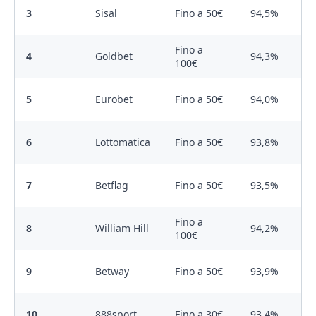
Sì
3
Sisal
Fino a 50€
94,5%
(
Fino a
Sì
4
Goldbet
94,3%
100€
(
Sì
5
Eurobet
Fino a 50€
94,0%
(
Sì
6
Lottomatica
Fino a 50€
93,8%
(
Sì
7
Betflag
Fino a 50€
93,5%
(
Fino a
Sì
8
William Hill
94,2%
100€
(
Sì
9
Betway
Fino a 50€
93,9%
(
Sì
10
888sport
Fino a 30€
93,4%