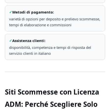
Metodi di pagamento:
varietà di opzioni per deposito e prelievo scommesse,
tempi di elaborazione e commissioni
Assistenza clienti:
disponibilità, competenza e tempi di risposta del
servizio clienti in italiano
Siti Scommesse con Licenza
ADM: Perché Scegliere Solo