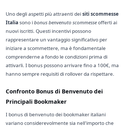
Uno degli aspetti più attraenti dei
siti scommesse
Italia
sono i
bonus benvenuto scommesse
offerti ai
nuovi iscritti. Questi incentivi possono
rappresentare un vantaggio significativo per
iniziare a scommettere, ma è fondamentale
comprenderne a fondo le condizioni prima di
attivarli. I bonus possono arrivare fino a 100€, ma
hanno sempre requisiti di rollover da rispettare.
Confronto Bonus di Benvenuto dei
Principali Bookmaker
I bonus di benvenuto dei bookmaker italiani
variano considerevolmente sia nell'importo che