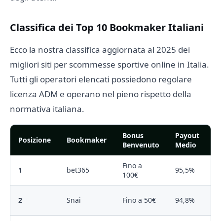
Classifica dei Top 10 Bookmaker Italiani
Ecco la nostra classifica aggiornata al 2025 dei
migliori siti per scommesse sportive online in Italia.
Tutti gli operatori elencati possiedono regolare
licenza ADM e operano nel pieno rispetto della
normativa italiana.
Bonus
Payout
Posizione
Bookmaker
A
Benvenuto
Medio
Fino a
Sì
1
bet365
95,5%
100€
(
Sì
2
Snai
Fino a 50€
94,8%
(