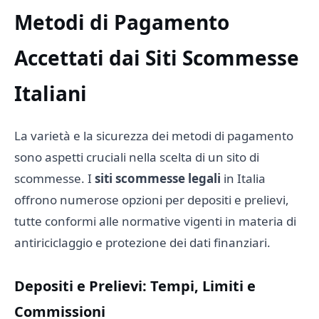
Metodi di Pagamento
Accettati dai Siti Scommesse
Italiani
La varietà e la sicurezza dei metodi di pagamento
sono aspetti cruciali nella scelta di un sito di
scommesse. I
siti scommesse legali
in Italia
offrono numerose opzioni per depositi e prelievi,
tutte conformi alle normative vigenti in materia di
antiriciclaggio e protezione dei dati finanziari.
Depositi e Prelievi: Tempi, Limiti e
Commissioni