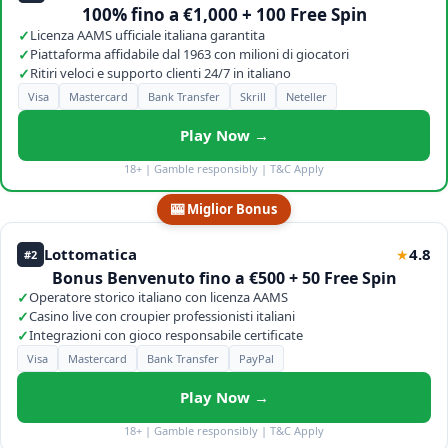
100% fino a €1,000 + 100 Free Spin
✓
Licenza AAMS ufficiale italiana garantita
✓
Piattaforma affidabile dal 1963 con milioni di giocatori
✓
Ritiri veloci e supporto clienti 24/7 in italiano
Visa
Mastercard
Bank Transfer
Skrill
Neteller
Play Now →
18+ | Gamble responsibly | T&C Apply
🎰 Miglior Bonus
Lottomatica
4.8
★
#2
Bonus Benvenuto fino a €500 + 50 Free Spin
✓
Operatore storico italiano con licenza AAMS
✓
Casino live con croupier professionisti italiani
✓
Integrazioni con gioco responsabile certificate
Visa
Mastercard
Bank Transfer
PayPal
Play Now →
18+ | Gamble responsibly | T&C Apply