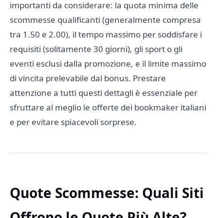
importanti da considerare: la quota minima delle
scommesse qualificanti (generalmente compresa
tra 1.50 e 2.00), il tempo massimo per soddisfare i
requisiti (solitamente 30 giorni), gli sport o gli
eventi esclusi dalla promozione, e il limite massimo
di vincita prelevabile dal bonus. Prestare
attenzione a tutti questi dettagli è essenziale per
sfruttare al meglio le offerte dei bookmaker italiani
e per evitare spiacevoli sorprese.
Quote Scommesse: Quali Siti
Offrono le Quote Più Alte?