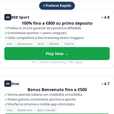
⚡ Prelievo Rapido
888 Sport
4.8
★
#3
100% fino a €800 su primo deposito
✓
Prelievi in 24 ore garantiti da operatore affidabile
✓
Scommesse sportive + casino integrato
✓
Odds competitive e live streaming eventi maggiori
Visa
Mastercard
Skrill
Neteller
PayPal
Play Now →
18+ | Gamble responsibly | T&C Apply
Snai
4.7
★
#4
Bonus Benvenuto fino a €500
✓
Storica azienda italiana con credibilità consolidata
✓
Ampia gamma scommesse sportive e ippiche
✓
Interfaccia intuitiva e mobile app ottimizzata
Visa
Mastercard
Bank Transfer