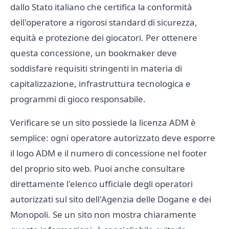
dallo Stato italiano che certifica la conformità
dell'operatore a rigorosi standard di sicurezza,
equità e protezione dei giocatori. Per ottenere
questa concessione, un bookmaker deve
soddisfare requisiti stringenti in materia di
capitalizzazione, infrastruttura tecnologica e
programmi di gioco responsabile.
Verificare se un sito possiede la licenza ADM è
semplice: ogni operatore autorizzato deve esporre
il logo ADM e il numero di concessione nel footer
del proprio sito web. Puoi anche consultare
direttamente l'elenco ufficiale degli operatori
autorizzati sul sito dell'Agenzia delle Dogane e dei
Monopoli. Se un sito non mostra chiaramente