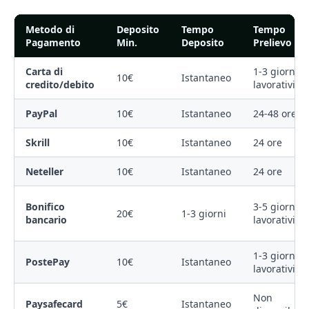
Metodo di
Deposito
Tempo
Tempo
Pagamento
Min.
Deposito
Prelievo
Carta di
1-3 giorni
10€
Istantaneo
credito/debito
lavorativi
PayPal
10€
Istantaneo
24-48 ore
Skrill
10€
Istantaneo
24 ore
Neteller
10€
Istantaneo
24 ore
Bonifico
3-5 giorni
20€
1-3 giorni
bancario
lavorativi
1-3 giorni
PostePay
10€
Istantaneo
lavorativi
Non
Paysafecard
5€
Istantaneo