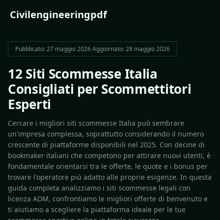
Civilengineeringpdf
Pubblicato: 27 maggio 2026
·
Aggiornato: 28 maggio 2026
12 Siti Scommesse Italia
Consigliati per Scommettitori
Esperti
Cercare i migliori siti scommesse Italia può sembrare
un'impresa complessa, soprattutto considerando il numero
crescente di piattaforme disponibili nel 2025. Con decine di
bookmaker italiani che competono per attirare nuovi utenti, è
fondamentale orientarsi tra le offerte, le quote e i bonus per
trovare l'operatore più adatto alle proprie esigenze. In questa
guida completa analizziamo i siti scommesse legali con
licenza ADM, confrontiamo le migliori offerte di benvenuto e
ti aiutiamo a scegliere la piattaforma ideale per le tue