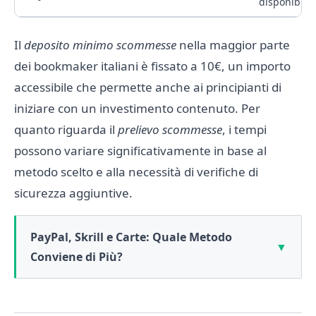
disponibile
Il
deposito minimo scommesse
nella maggior parte
dei bookmaker italiani è fissato a 10€, un importo
accessibile che permette anche ai principianti di
iniziare con un investimento contenuto. Per
quanto riguarda il
prelievo scommesse
, i tempi
possono variare significativamente in base al
metodo scelto e alla necessità di verifiche di
sicurezza aggiuntive.
PayPal, Skrill e Carte: Quale Metodo
▼
Conviene di Più?