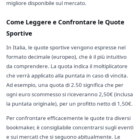
migliore disponibile sul mercato.
Come Leggere e Confrontare le Quote
Sportive
In Italia, le quote sportive vengono espresse nel
formato decimale (europeo), che è il più intuitivo
da comprendere. La quota indica il moltiplicatore
che verrà applicato alla puntata in caso di vincita.
Ad esempio, una quota di 2.50 significa che per
ogni euro scommesso si riceveranno 2,50€ (inclusa
la puntata originale), per un profitto netto di 1,50€.
Per confrontare efficacemente le quote tra diversi
bookmaker, è consigliabile concentrarsi sugli eventi
e sui mercati che si seguono abitualmente. Le