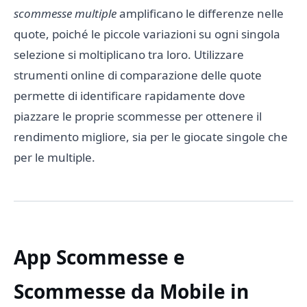
scommesse multiple
amplificano le differenze nelle
quote, poiché le piccole variazioni su ogni singola
selezione si moltiplicano tra loro. Utilizzare
strumenti online di comparazione delle quote
permette di identificare rapidamente dove
piazzare le proprie scommesse per ottenere il
rendimento migliore, sia per le giocate singole che
per le multiple.
App Scommesse e
Scommesse da Mobile in