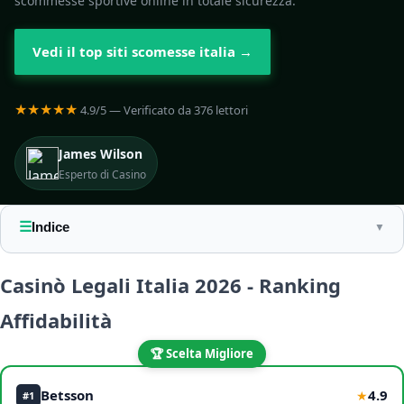
scommesse sportive online in totale sicurezza.
Vedi il top siti scomesse italia →
★★★★★
4.9/5 — Verificato da 376 lettori
James Wilson
Esperto di Casino
☰
Indice
▼
Casinò Legali Italia 2026 - Ranking
Affidabilità
🏆 Scelta Migliore
Betsson
4.9
★
#1