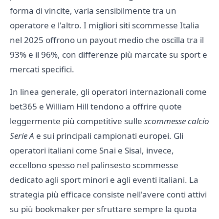
forma di vincite, varia sensibilmente tra un
operatore e l'altro. I migliori siti scommesse Italia
nel 2025 offrono un payout medio che oscilla tra il
93% e il 96%, con differenze più marcate su sport e
mercati specifici.
In linea generale, gli operatori internazionali come
bet365 e William Hill tendono a offrire quote
leggermente più competitive sulle
scommesse calcio
Serie A
e sui principali campionati europei. Gli
operatori italiani come Snai e Sisal, invece,
eccellono spesso nel palinsesto scommesse
dedicato agli sport minori e agli eventi italiani. La
strategia più efficace consiste nell'avere conti attivi
su più bookmaker per sfruttare sempre la quota