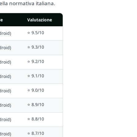
lla normativa italiana.
le
Valutazione
⭐ 9.5/10
droid)
⭐ 9.3/10
droid)
⭐ 9.2/10
droid)
⭐ 9.1/10
droid)
⭐ 9.0/10
droid)
⭐ 8.9/10
droid)
⭐ 8.8/10
droid)
⭐ 8.7/10
droid)