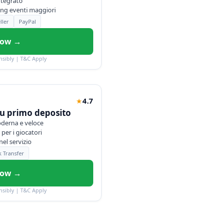
ntegrato
ing eventi maggiori
ller
PayPal
Now →
nsibly | T&C Apply
4.7
★
su primo deposito
derna e veloce
per i giocatori
nel servizio
 Transfer
Now →
nsibly | T&C Apply