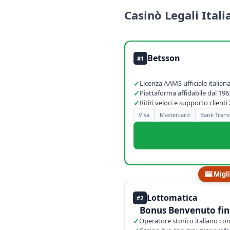
Casinò Legali Itali
Betsson
#1
✓
Licenza AAMS ufficiale italian
✓
Piattaforma affidabile dal 196
✓
Ritiri veloci e supporto clienti 
Visa
Mastercard
Bank Trans
🎰 Migl
Lottomatica
#2
Bonus Benvenuto fino
✓
Operatore storico italiano co