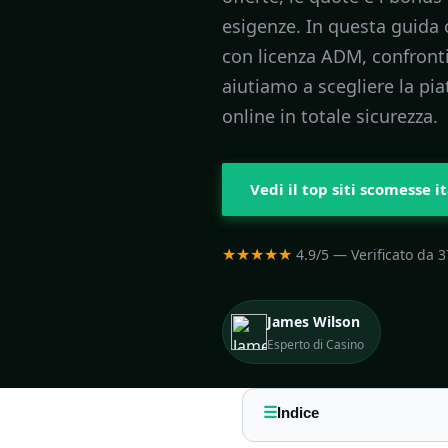
esigenze. In questa guida 
con licenza ADM, confronti
aiutiamo a scegliere la pi
online in totale sicurezza.
Vedi il top siti scomesse i
★★★★★
4.9/5 — Verificato da 37
James Wilson
Esperto di Casino
☰
Indice