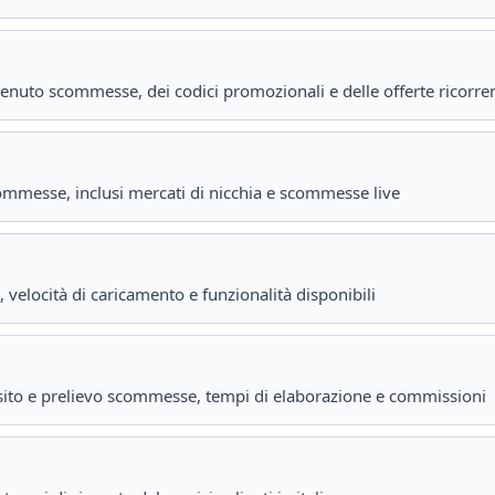
nuto scommesse, dei codici promozionali e delle offerte ricorren
ommesse, inclusi mercati di nicchia e scommesse live
 velocità di caricamento e funzionalità disponibili
osito e prelievo scommesse, tempi di elaborazione e commissioni