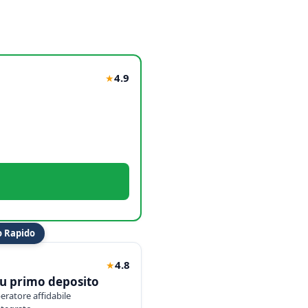
4.9
★
o Rapido
4.8
★
su primo deposito
peratore affidabile