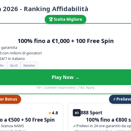
a 2026 - Ranking Affidabilità
🏆 Scelta Migliore
100% fino a €1,000 + 100 Free Spin
a garantita
3 con milioni di giocatori
24/7 in italiano
fer
Skrill
Neteller
Play Now →
18+ | Gamble responsibly | T&C Apply
ior Bonus
⚡ Preliev
888 Sport
4.8
★
#3
 a €500 + 50 Free Spin
100% fino a €800 
n licenza AAMS
✓
Prelievi in 24 ore garantiti da o