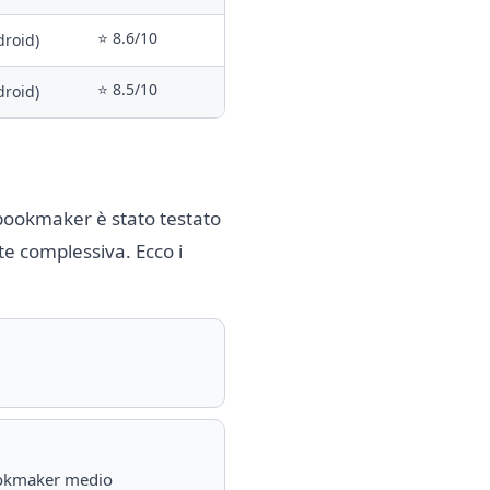
⭐ 8.6/10
droid)
⭐ 8.5/10
droid)
 bookmaker è stato testato
e complessiva. Ecco i
bookmaker medio