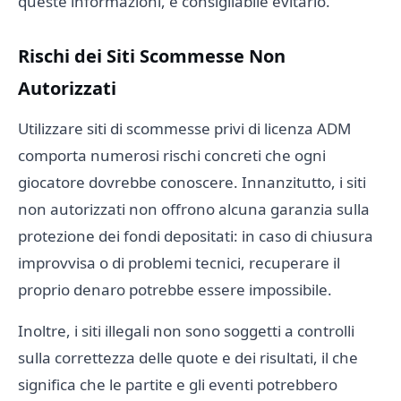
queste informazioni, è consigliabile evitarlo.
Rischi dei Siti Scommesse Non
Autorizzati
Utilizzare siti di scommesse privi di licenza ADM
comporta numerosi rischi concreti che ogni
giocatore dovrebbe conoscere. Innanzitutto, i siti
non autorizzati non offrono alcuna garanzia sulla
protezione dei fondi depositati: in caso di chiusura
improvvisa o di problemi tecnici, recuperare il
proprio denaro potrebbe essere impossibile.
Inoltre, i siti illegali non sono soggetti a controlli
sulla correttezza delle quote e dei risultati, il che
significa che le partite e gli eventi potrebbero