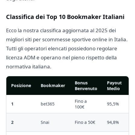
Classifica dei Top 10 Bookmaker Italiani
Ecco la nostra classifica aggiornata al 2025 dei
migliori siti per scommesse sportive online in Italia.
Tutti gli operatori elencati possiedono regolare
licenza ADM e operano nel pieno rispetto della
normativa italiana.
Bonus
Payout
Posizione
Bookmaker
A
Benvenuto
Medio
Fino a
Sì
1
bet365
95,5%
100€
(
Sì
2
Snai
Fino a 50€
94,8%
(