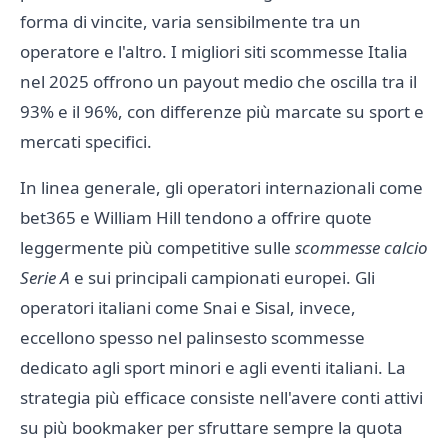
forma di vincite, varia sensibilmente tra un
operatore e l'altro. I migliori siti scommesse Italia
nel 2025 offrono un payout medio che oscilla tra il
93% e il 96%, con differenze più marcate su sport e
mercati specifici.
In linea generale, gli operatori internazionali come
bet365 e William Hill tendono a offrire quote
leggermente più competitive sulle
scommesse calcio
Serie A
e sui principali campionati europei. Gli
operatori italiani come Snai e Sisal, invece,
eccellono spesso nel palinsesto scommesse
dedicato agli sport minori e agli eventi italiani. La
strategia più efficace consiste nell'avere conti attivi
su più bookmaker per sfruttare sempre la quota