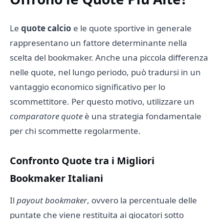
Le
quote calcio
e le quote sportive in generale
rappresentano un fattore determinante nella
scelta del bookmaker. Anche una piccola differenza
nelle quote, nel lungo periodo, può tradursi in un
vantaggio economico significativo per lo
scommettitore. Per questo motivo, utilizzare un
comparatore quote
è una strategia fondamentale
per chi scommette regolarmente.
Confronto Quote tra i Migliori
Bookmaker Italiani
Il
payout bookmaker
, ovvero la percentuale delle
puntate che viene restituita ai giocatori sotto