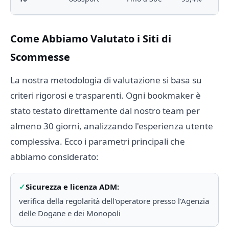
(
Come Abbiamo Valutato i Siti di
Scommesse
La nostra metodologia di valutazione si basa su
criteri rigorosi e trasparenti. Ogni bookmaker è
stato testato direttamente dal nostro team per
almeno 30 giorni, analizzando l'esperienza utente
complessiva. Ecco i parametri principali che
abbiamo considerato:
Sicurezza e licenza ADM:
verifica della regolarità dell'operatore presso l'Agenzia
delle Dogane e dei Monopoli