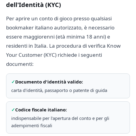
dell'Identità (KYC)
Per aprire un conto di gioco presso qualsiasi
bookmaker italiano autorizzato, è necessario
essere maggiorenni (età minima 18 anni) e
residenti in Italia. La procedura di verifica Know
Your Customer (KYC) richiede i seguenti
documenti:
Documento d'identità valido:
carta d'identità, passaporto o patente di guida
Codice fiscale italiano:
indispensabile per l'apertura del conto e per gli
adempimenti fiscali