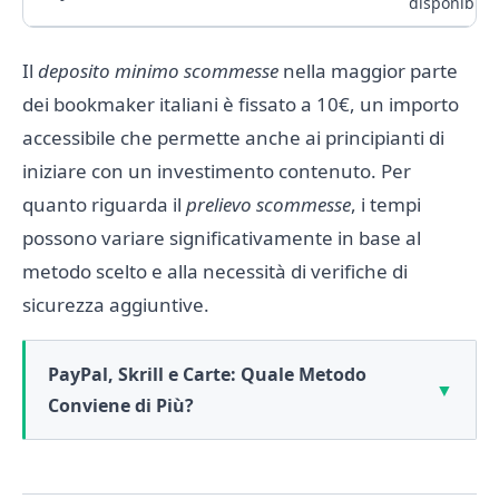
disponibile
Il
deposito minimo scommesse
nella maggior parte
dei bookmaker italiani è fissato a 10€, un importo
accessibile che permette anche ai principianti di
iniziare con un investimento contenuto. Per
quanto riguarda il
prelievo scommesse
, i tempi
possono variare significativamente in base al
metodo scelto e alla necessità di verifiche di
sicurezza aggiuntive.
PayPal, Skrill e Carte: Quale Metodo
▼
Conviene di Più?