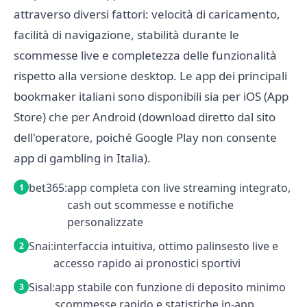
attraverso diversi fattori: velocità di caricamento,
facilità di navigazione, stabilità durante le
scommesse live e completezza delle funzionalità
rispetto alla versione desktop. Le app dei principali
bookmaker italiani sono disponibili sia per iOS (App
Store) che per Android (download diretto dal sito
dell'operatore, poiché Google Play non consente
app di gambling in Italia).
bet365:
app completa con live streaming integrato,
cash out scommesse e notifiche
personalizzate
Snai:
interfaccia intuitiva, ottimo palinsesto live e
accesso rapido ai pronostici sportivi
Sisal:
app stabile con funzione di deposito minimo
scommesse rapido e statistiche in-app