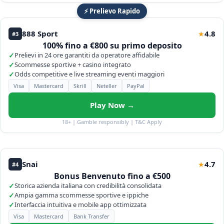
⚡ Prelievo Rapido
888 Sport
4.8
★
#3
100% fino a €800 su primo deposito
✓
Prelievi in 24 ore garantiti da operatore affidabile
✓
Scommesse sportive + casino integrato
✓
Odds competitive e live streaming eventi maggiori
Visa
Mastercard
Skrill
Neteller
PayPal
Play Now →
18+ | Gamble responsibly | T&C Apply
Snai
4.7
★
#4
Bonus Benvenuto fino a €500
✓
Storica azienda italiana con credibilità consolidata
✓
Ampia gamma scommesse sportive e ippiche
✓
Interfaccia intuitiva e mobile app ottimizzata
Visa
Mastercard
Bank Transfer