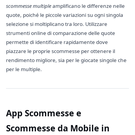
scommesse multiple
amplificano le differenze nelle
quote, poiché le piccole variazioni su ogni singola
selezione si moltiplicano tra loro. Utilizzare
strumenti online di comparazione delle quote
permette di identificare rapidamente dove
piazzare le proprie scommesse per ottenere il
rendimento migliore, sia per le giocate singole che
per le multiple.
App Scommesse e
Scommesse da Mobile in