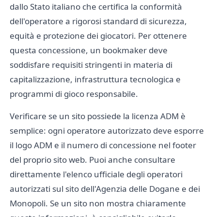
dallo Stato italiano che certifica la conformità
dell'operatore a rigorosi standard di sicurezza,
equità e protezione dei giocatori. Per ottenere
questa concessione, un bookmaker deve
soddisfare requisiti stringenti in materia di
capitalizzazione, infrastruttura tecnologica e
programmi di gioco responsabile.
Verificare se un sito possiede la licenza ADM è
semplice: ogni operatore autorizzato deve esporre
il logo ADM e il numero di concessione nel footer
del proprio sito web. Puoi anche consultare
direttamente l'elenco ufficiale degli operatori
autorizzati sul sito dell'Agenzia delle Dogane e dei
Monopoli. Se un sito non mostra chiaramente