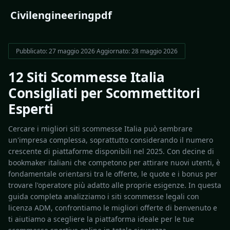
Civilengineeringpdf
Pubblicato: 27 maggio 2026
·
Aggiornato: 28 maggio 2026
12 Siti Scommesse Italia
Consigliati per Scommettitori
Esperti
Cercare i migliori siti scommesse Italia può sembrare
un'impresa complessa, soprattutto considerando il numero
crescente di piattaforme disponibili nel 2025. Con decine di
bookmaker italiani che competono per attirare nuovi utenti, è
fondamentale orientarsi tra le offerte, le quote e i bonus per
trovare l'operatore più adatto alle proprie esigenze. In questa
guida completa analizziamo i siti scommesse legali con
licenza ADM, confrontiamo le migliori offerte di benvenuto e
ti aiutiamo a scegliere la piattaforma ideale per le tue