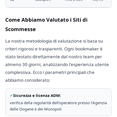
(
Come Abbiamo Valutato i Siti di
Scommesse
La nostra metodologia di valutazione si basa su
criteri rigorosi e trasparenti. Ogni bookmaker è
stato testato direttamente dal nostro team per
almeno 30 giorni, analizzando l'esperienza utente
complessiva. Ecco i parametri principali che
abbiamo considerato:
Sicurezza e licenza ADM:
verifica della regolarità dell'operatore presso l'Agenzia
delle Dogane e dei Monopoli