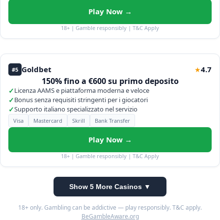
Play Now →
18+ | Gamble responsibly | T&C Apply
Goldbet
4.7
★
#5
150% fino a €600 su primo deposito
✓
Licenza AAMS e piattaforma moderna e veloce
✓
Bonus senza requisiti stringenti per i giocatori
✓
Supporto italiano specializzato nel servizio
Visa
Mastercard
Skrill
Bank Transfer
Play Now →
18+ | Gamble responsibly | T&C Apply
Show 5 More Casinos ▼
18+ only. Gambling can be addictive — play responsibly. T&C apply.
BeGambleAware.org