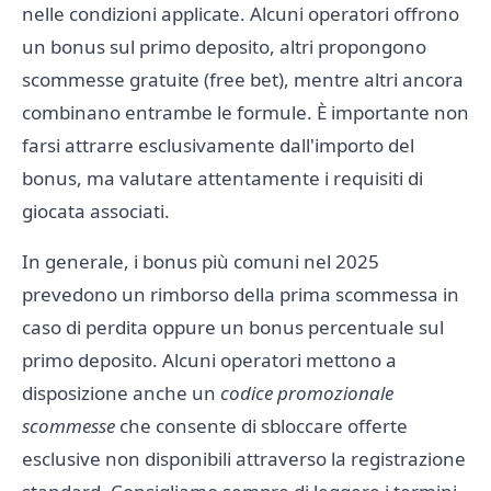
nelle condizioni applicate. Alcuni operatori offrono
un bonus sul primo deposito, altri propongono
scommesse gratuite (free bet), mentre altri ancora
combinano entrambe le formule. È importante non
farsi attrarre esclusivamente dall'importo del
bonus, ma valutare attentamente i requisiti di
giocata associati.
In generale, i bonus più comuni nel 2025
prevedono un rimborso della prima scommessa in
caso di perdita oppure un bonus percentuale sul
primo deposito. Alcuni operatori mettono a
disposizione anche un
codice promozionale
scommesse
che consente di sbloccare offerte
esclusive non disponibili attraverso la registrazione