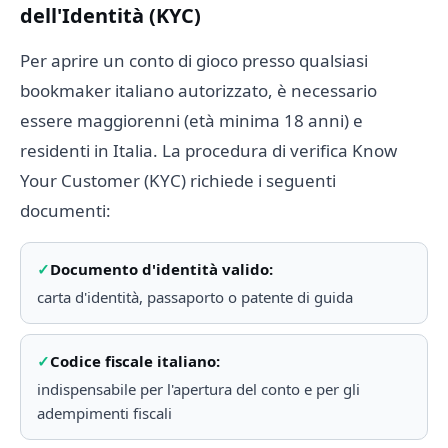
dell'Identità (KYC)
Per aprire un conto di gioco presso qualsiasi
bookmaker italiano autorizzato, è necessario
essere maggiorenni (età minima 18 anni) e
residenti in Italia. La procedura di verifica Know
Your Customer (KYC) richiede i seguenti
documenti:
Documento d'identità valido:
carta d'identità, passaporto o patente di guida
Codice fiscale italiano:
indispensabile per l'apertura del conto e per gli
adempimenti fiscali