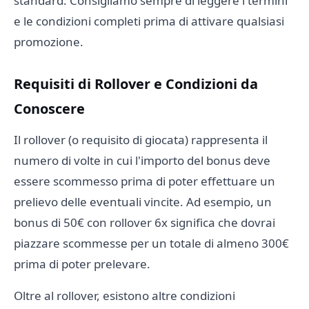
standard. Consigliamo sempre di leggere i termini
e le condizioni completi prima di attivare qualsiasi
promozione.
Requisiti di Rollover e Condizioni da
Conoscere
Il rollover (o requisito di giocata) rappresenta il
numero di volte in cui l'importo del bonus deve
essere scommesso prima di poter effettuare un
prelievo delle eventuali vincite. Ad esempio, un
bonus di 50€ con rollover 6x significa che dovrai
piazzare scommesse per un totale di almeno 300€
prima di poter prelevare.
Oltre al rollover, esistono altre condizioni