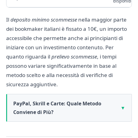
disponibile
Il
deposito minimo scommesse
nella maggior parte
dei bookmaker italiani è fissato a 10€, un importo
accessibile che permette anche ai principianti di
iniziare con un investimento contenuto. Per
quanto riguarda il
prelievo scommesse
, i tempi
possono variare significativamente in base al
metodo scelto e alla necessità di verifiche di
sicurezza aggiuntive.
PayPal, Skrill e Carte: Quale Metodo
▼
Conviene di Più?