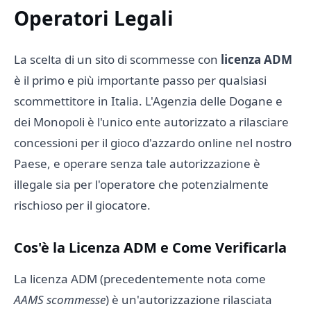
Operatori Legali
La scelta di un sito di scommesse con
licenza ADM
è il primo e più importante passo per qualsiasi
scommettitore in Italia. L'Agenzia delle Dogane e
dei Monopoli è l'unico ente autorizzato a rilasciare
concessioni per il gioco d'azzardo online nel nostro
Paese, e operare senza tale autorizzazione è
illegale sia per l'operatore che potenzialmente
rischioso per il giocatore.
Cos'è la Licenza ADM e Come Verificarla
La licenza ADM (precedentemente nota come
AAMS scommesse
) è un'autorizzazione rilasciata