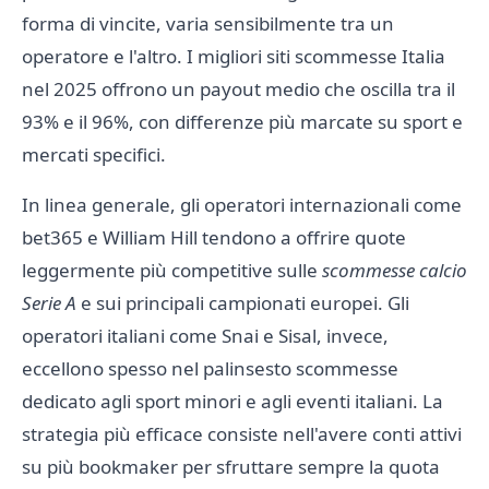
forma di vincite, varia sensibilmente tra un
operatore e l'altro. I migliori siti scommesse Italia
nel 2025 offrono un payout medio che oscilla tra il
93% e il 96%, con differenze più marcate su sport e
mercati specifici.
In linea generale, gli operatori internazionali come
bet365 e William Hill tendono a offrire quote
leggermente più competitive sulle
scommesse calcio
Serie A
e sui principali campionati europei. Gli
operatori italiani come Snai e Sisal, invece,
eccellono spesso nel palinsesto scommesse
dedicato agli sport minori e agli eventi italiani. La
strategia più efficace consiste nell'avere conti attivi
su più bookmaker per sfruttare sempre la quota