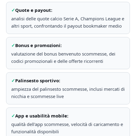
Quote e payout:
analisi delle quote calcio Serie A, Champions League e
altri sport, confrontando il payout bookmaker medio
Bonus e promozioni:
valutazione del bonus benvenuto scommesse, dei
codici promozionali e delle offerte ricorrenti
Palinsesto sportivo:
ampiezza del palinsesto scommesse, inclusi mercati di
nicchia e scommesse live
App e usabilità mobile:
qualità dell'app scommesse, velocità di caricamento e
funzionalità disponibili