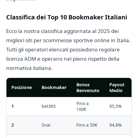
Classifica dei Top 10 Bookmaker Italiani
Ecco la nostra classifica aggiornata al 2025 dei
migliori siti per scommesse sportive online in Italia.
Tutti gli operatori elencati possiedono regolare
licenza ADM e operano nel pieno rispetto della
normativa italiana.
Bonus
Payout
Posizione
Bookmaker
A
Benvenuto
Medio
Fino a
Sì
1
bet365
95,5%
100€
(
Sì
2
Snai
Fino a 50€
94,8%
(