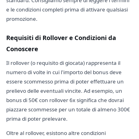
standard. Consigliamo sempre di leggere i termini
e le condizioni completi prima di attivare qualsiasi
promozione.
Requisiti di Rollover e Condizioni da
Conoscere
Il rollover (o requisito di giocata) rappresenta il
numero di volte in cui l'importo del bonus deve
essere scommesso prima di poter effettuare un
prelievo delle eventuali vincite. Ad esempio, un
bonus di 50€ con rollover 6x significa che dovrai
piazzare scommesse per un totale di almeno 300€
prima di poter prelevare.
Oltre al rollover, esistono altre condizioni