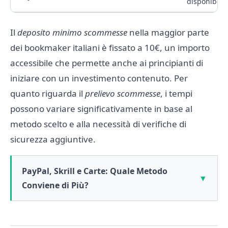
disponibile
Il
deposito minimo scommesse
nella maggior parte
dei bookmaker italiani è fissato a 10€, un importo
accessibile che permette anche ai principianti di
iniziare con un investimento contenuto. Per
quanto riguarda il
prelievo scommesse
, i tempi
possono variare significativamente in base al
metodo scelto e alla necessità di verifiche di
sicurezza aggiuntive.
PayPal, Skrill e Carte: Quale Metodo
▼
Conviene di Più?