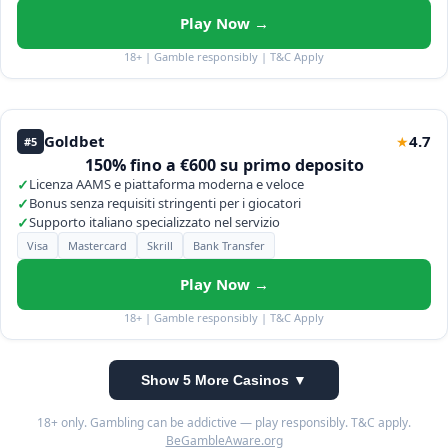
Play Now →
18+ | Gamble responsibly | T&C Apply
Goldbet
4.7
★
#5
150% fino a €600 su primo deposito
✓
Licenza AAMS e piattaforma moderna e veloce
✓
Bonus senza requisiti stringenti per i giocatori
✓
Supporto italiano specializzato nel servizio
Visa
Mastercard
Skrill
Bank Transfer
Play Now →
18+ | Gamble responsibly | T&C Apply
Show 5 More Casinos ▼
18+ only. Gambling can be addictive — play responsibly. T&C apply.
BeGambleAware.org