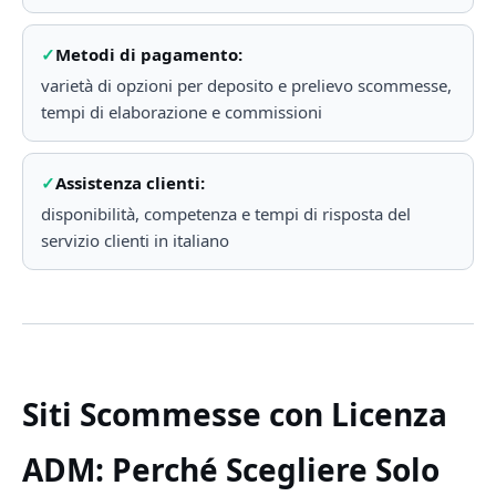
Metodi di pagamento:
varietà di opzioni per deposito e prelievo scommesse,
tempi di elaborazione e commissioni
Assistenza clienti:
disponibilità, competenza e tempi di risposta del
servizio clienti in italiano
Siti Scommesse con Licenza
ADM: Perché Scegliere Solo