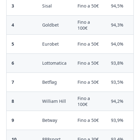
Sì
3
Sisal
Fino a 50€
94,5%
(
Fino a
Sì
4
Goldbet
94,3%
100€
(
Sì
5
Eurobet
Fino a 50€
94,0%
(
Sì
6
Lottomatica
Fino a 50€
93,8%
(
Sì
7
Betflag
Fino a 50€
93,5%
(
Fino a
Sì
8
William Hill
94,2%
100€
(
Sì
9
Betway
Fino a 50€
93,9%
(
Sì
10
888sport
Fino a 30€
93,4%