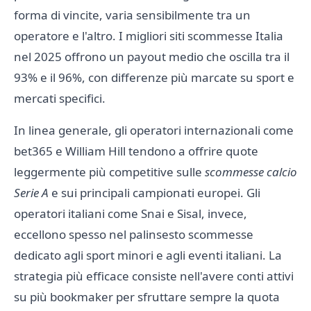
forma di vincite, varia sensibilmente tra un
operatore e l'altro. I migliori siti scommesse Italia
nel 2025 offrono un payout medio che oscilla tra il
93% e il 96%, con differenze più marcate su sport e
mercati specifici.
In linea generale, gli operatori internazionali come
bet365 e William Hill tendono a offrire quote
leggermente più competitive sulle
scommesse calcio
Serie A
e sui principali campionati europei. Gli
operatori italiani come Snai e Sisal, invece,
eccellono spesso nel palinsesto scommesse
dedicato agli sport minori e agli eventi italiani. La
strategia più efficace consiste nell'avere conti attivi
su più bookmaker per sfruttare sempre la quota