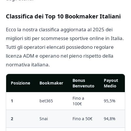
Classifica dei Top 10 Bookmaker Italiani
Ecco la nostra classifica aggiornata al 2025 dei
migliori siti per scommesse sportive online in Italia.
Tutti gli operatori elencati possiedono regolare
licenza ADM e operano nel pieno rispetto della
normativa italiana.
Bonus
Payout
Posizione
Bookmaker
A
Benvenuto
Medio
Fino a
Sì
1
bet365
95,5%
100€
(
Sì
2
Snai
Fino a 50€
94,8%
(