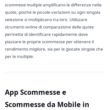
scommesse multiple
amplificano le differenze nelle
quote, poiché le piccole variazioni su ogni singola
selezione si moltiplicano tra loro. Utilizzare
strumenti online di comparazione delle quote
permette di identificare rapidamente dove
piazzare le proprie scommesse per ottenere il
rendimento migliore, sia per le giocate singole che
per le multiple.
App Scommesse e
Scommesse da Mobile in