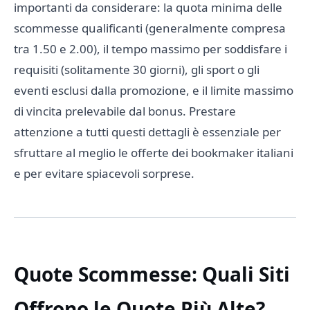
importanti da considerare: la quota minima delle
scommesse qualificanti (generalmente compresa
tra 1.50 e 2.00), il tempo massimo per soddisfare i
requisiti (solitamente 30 giorni), gli sport o gli
eventi esclusi dalla promozione, e il limite massimo
di vincita prelevabile dal bonus. Prestare
attenzione a tutti questi dettagli è essenziale per
sfruttare al meglio le offerte dei bookmaker italiani
e per evitare spiacevoli sorprese.
Quote Scommesse: Quali Siti
Offrono le Quote Più Alte?