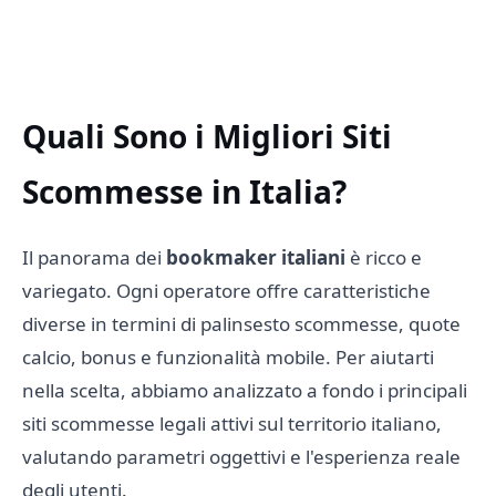
Quali Sono i Migliori Siti
Scommesse in Italia?
Il panorama dei
bookmaker italiani
è ricco e
variegato. Ogni operatore offre caratteristiche
diverse in termini di palinsesto scommesse, quote
calcio, bonus e funzionalità mobile. Per aiutarti
nella scelta, abbiamo analizzato a fondo i principali
siti scommesse legali attivi sul territorio italiano,
valutando parametri oggettivi e l'esperienza reale
degli utenti.