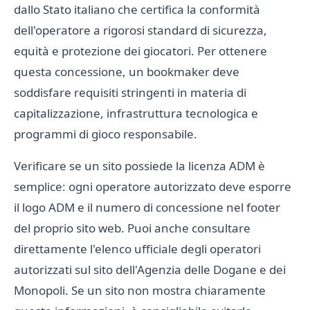
dallo Stato italiano che certifica la conformità
dell'operatore a rigorosi standard di sicurezza,
equità e protezione dei giocatori. Per ottenere
questa concessione, un bookmaker deve
soddisfare requisiti stringenti in materia di
capitalizzazione, infrastruttura tecnologica e
programmi di gioco responsabile.
Verificare se un sito possiede la licenza ADM è
semplice: ogni operatore autorizzato deve esporre
il logo ADM e il numero di concessione nel footer
del proprio sito web. Puoi anche consultare
direttamente l'elenco ufficiale degli operatori
autorizzati sul sito dell'Agenzia delle Dogane e dei
Monopoli. Se un sito non mostra chiaramente