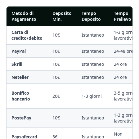
Metodo di
Deposito
Tempo
Tempo
Pagamento
Min.
Deposito
Prelievo
Carta di
1-3 giorni
10€
Istantaneo
credito/debito
lavorativi
PayPal
10€
Istantaneo
24-48 ore
Skrill
10€
Istantaneo
24 ore
Neteller
10€
Istantaneo
24 ore
Bonifico
3-5 giorni
20€
1-3 giorni
bancario
lavorativi
1-3 giorni
PostePay
10€
Istantaneo
lavorativi
Non
Paysafecard
5€
Istantaneo