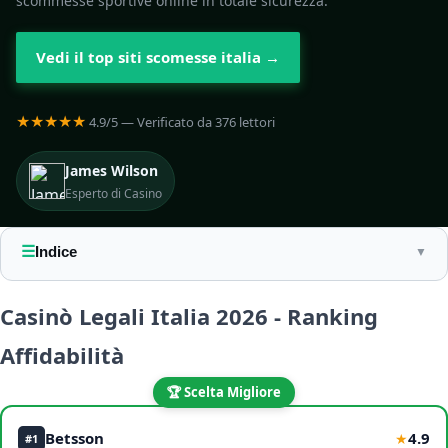
scommesse sportive online in totale sicurezza.
Vedi il top siti scomesse italia →
★★★★★
4.9/5 — Verificato da 376 lettori
James Wilson
Esperto di Casino
☰
Indice
▼
Casinò Legali Italia 2026 - Ranking
Affidabilità
🏆 Scelta Migliore
Betsson
4.9
★
#1