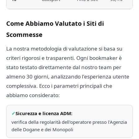
(
Come Abbiamo Valutato i Siti di
Scommesse
La nostra metodologia di valutazione si basa su
criteri rigorosi e trasparenti. Ogni bookmaker è
stato testato direttamente dal nostro team per
almeno 30 giorni, analizzando l'esperienza utente
complessiva. Ecco i parametri principali che
abbiamo considerato:
Sicurezza e licenza ADM:
verifica della regolarità dell'operatore presso l'Agenzia
delle Dogane e dei Monopoli