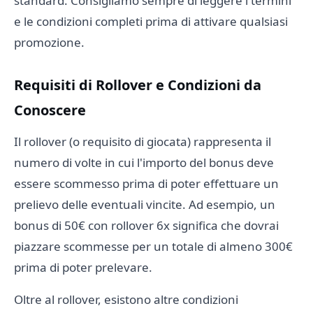
standard. Consigliamo sempre di leggere i termini
e le condizioni completi prima di attivare qualsiasi
promozione.
Requisiti di Rollover e Condizioni da
Conoscere
Il rollover (o requisito di giocata) rappresenta il
numero di volte in cui l'importo del bonus deve
essere scommesso prima di poter effettuare un
prelievo delle eventuali vincite. Ad esempio, un
bonus di 50€ con rollover 6x significa che dovrai
piazzare scommesse per un totale di almeno 300€
prima di poter prelevare.
Oltre al rollover, esistono altre condizioni