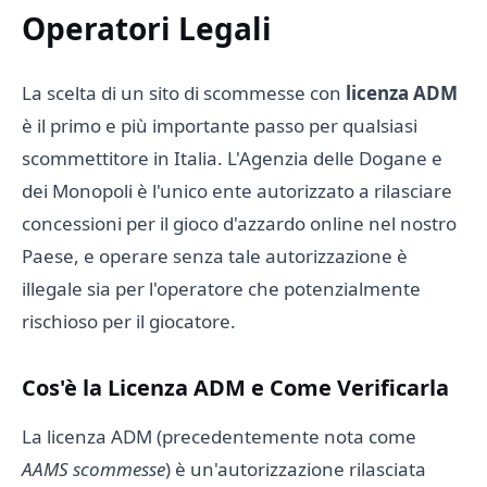
Operatori Legali
La scelta di un sito di scommesse con
licenza ADM
è il primo e più importante passo per qualsiasi
scommettitore in Italia. L'Agenzia delle Dogane e
dei Monopoli è l'unico ente autorizzato a rilasciare
concessioni per il gioco d'azzardo online nel nostro
Paese, e operare senza tale autorizzazione è
illegale sia per l'operatore che potenzialmente
rischioso per il giocatore.
Cos'è la Licenza ADM e Come Verificarla
La licenza ADM (precedentemente nota come
AAMS scommesse
) è un'autorizzazione rilasciata