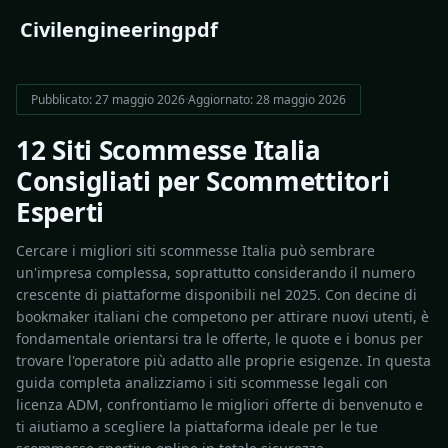
Civilengineeringpdf
Pubblicato: 27 maggio 2026
·
Aggiornato: 28 maggio 2026
12 Siti Scommesse Italia
Consigliati per Scommettitori
Esperti
Cercare i migliori siti scommesse Italia può sembrare
un'impresa complessa, soprattutto considerando il numero
crescente di piattaforme disponibili nel 2025. Con decine di
bookmaker italiani che competono per attirare nuovi utenti, è
fondamentale orientarsi tra le offerte, le quote e i bonus per
trovare l'operatore più adatto alle proprie esigenze. In questa
guida completa analizziamo i siti scommesse legali con
licenza ADM, confrontiamo le migliori offerte di benvenuto e
ti aiutiamo a scegliere la piattaforma ideale per le tue