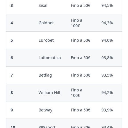
Sì
3
Sisal
Fino a 50€
94,5%
(
Fino a
Sì
4
Goldbet
94,3%
100€
(
Sì
5
Eurobet
Fino a 50€
94,0%
(
Sì
6
Lottomatica
Fino a 50€
93,8%
(
Sì
7
Betflag
Fino a 50€
93,5%
(
Fino a
Sì
8
William Hill
94,2%
100€
(
Sì
9
Betway
Fino a 50€
93,9%
(
Sì
10
888sport
Fino a 30€
93,4%