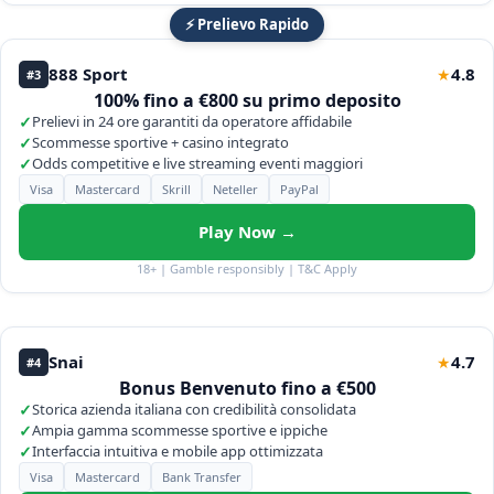
⚡ Prelievo Rapido
888 Sport
4.8
★
#3
100% fino a €800 su primo deposito
✓
Prelievi in 24 ore garantiti da operatore affidabile
✓
Scommesse sportive + casino integrato
✓
Odds competitive e live streaming eventi maggiori
Visa
Mastercard
Skrill
Neteller
PayPal
Play Now →
18+ | Gamble responsibly | T&C Apply
Snai
4.7
★
#4
Bonus Benvenuto fino a €500
✓
Storica azienda italiana con credibilità consolidata
✓
Ampia gamma scommesse sportive e ippiche
✓
Interfaccia intuitiva e mobile app ottimizzata
Visa
Mastercard
Bank Transfer