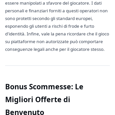
essere manipolati a sfavore del giocatore. I dati
personali e finanziari forniti a questi operatori non
sono protetti secondo gli standard europei,
esponendo gli utenti a rischi di frode e furto
d'identità. Infine, vale la pena ricordare che il gioco
su piattaforme non autorizzate può comportare
conseguenze legali anche per il giocatore stesso.
Bonus Scommesse: Le
Migliori Offerte di
Benvenuto