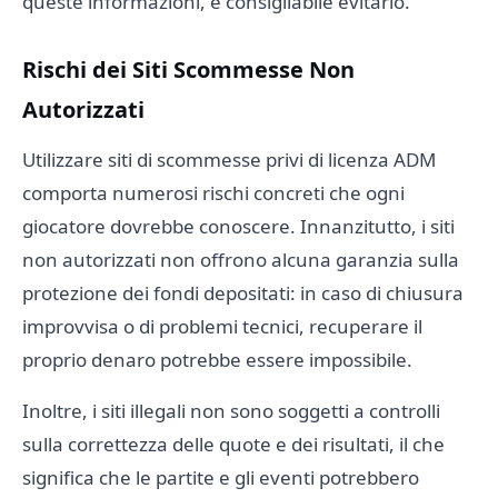
queste informazioni, è consigliabile evitarlo.
Rischi dei Siti Scommesse Non
Autorizzati
Utilizzare siti di scommesse privi di licenza ADM
comporta numerosi rischi concreti che ogni
giocatore dovrebbe conoscere. Innanzitutto, i siti
non autorizzati non offrono alcuna garanzia sulla
protezione dei fondi depositati: in caso di chiusura
improvvisa o di problemi tecnici, recuperare il
proprio denaro potrebbe essere impossibile.
Inoltre, i siti illegali non sono soggetti a controlli
sulla correttezza delle quote e dei risultati, il che
significa che le partite e gli eventi potrebbero