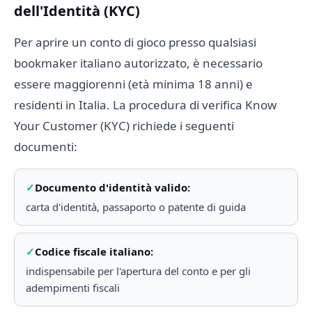
dell'Identità (KYC)
Per aprire un conto di gioco presso qualsiasi
bookmaker italiano autorizzato, è necessario
essere maggiorenni (età minima 18 anni) e
residenti in Italia. La procedura di verifica Know
Your Customer (KYC) richiede i seguenti
documenti:
Documento d'identità valido:
carta d'identità, passaporto o patente di guida
Codice fiscale italiano:
indispensabile per l'apertura del conto e per gli
adempimenti fiscali