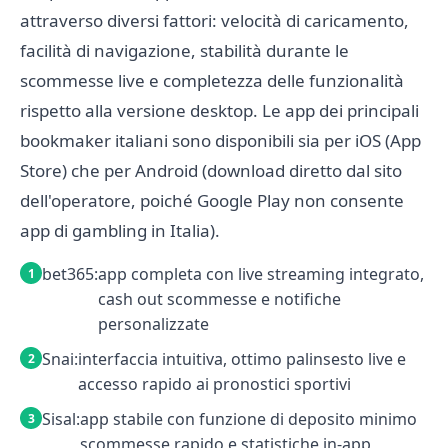
attraverso diversi fattori: velocità di caricamento,
facilità di navigazione, stabilità durante le
scommesse live e completezza delle funzionalità
rispetto alla versione desktop. Le app dei principali
bookmaker italiani sono disponibili sia per iOS (App
Store) che per Android (download diretto dal sito
dell'operatore, poiché Google Play non consente
app di gambling in Italia).
bet365:
app completa con live streaming integrato,
cash out scommesse e notifiche
personalizzate
Snai:
interfaccia intuitiva, ottimo palinsesto live e
accesso rapido ai pronostici sportivi
Sisal:
app stabile con funzione di deposito minimo
scommesse rapido e statistiche in-app