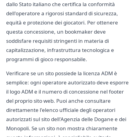
dallo Stato italiano che certifica la conformità
dell'operatore a rigorosi standard di sicurezza,
equità e protezione dei giocatori. Per ottenere
questa concessione, un bookmaker deve
soddisfare requisiti stringenti in materia di
capitalizzazione, infrastruttura tecnologica e
programmi di gioco responsabile.
Verificare se un sito possiede la licenza ADM è
semplice: ogni operatore autorizzato deve esporre
il logo ADM e il numero di concessione nel footer
del proprio sito web. Puoi anche consultare
direttamente l'elenco ufficiale degli operatori
autorizzati sul sito dell'Agenzia delle Dogane e dei
Monopoli. Se un sito non mostra chiaramente