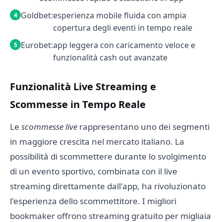
Goldbet:
esperienza mobile fluida con ampia
copertura degli eventi in tempo reale
Eurobet:
app leggera con caricamento veloce e
funzionalità cash out avanzate
Funzionalità Live Streaming e
Scommesse in Tempo Reale
Le
scommesse live
rappresentano uno dei segmenti
in maggiore crescita nel mercato italiano. La
possibilità di scommettere durante lo svolgimento
di un evento sportivo, combinata con il live
streaming direttamente dall'app, ha rivoluzionato
l'esperienza dello scommettitore. I migliori
bookmaker offrono streaming gratuito per migliaia