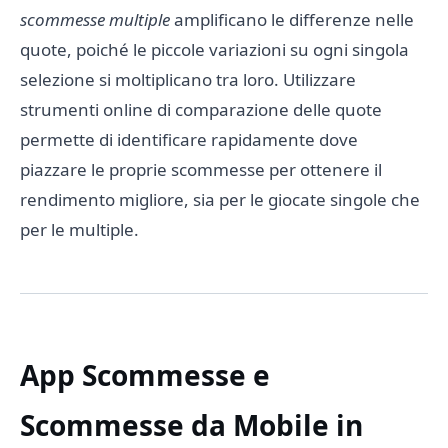
scommesse multiple
amplificano le differenze nelle
quote, poiché le piccole variazioni su ogni singola
selezione si moltiplicano tra loro. Utilizzare
strumenti online di comparazione delle quote
permette di identificare rapidamente dove
piazzare le proprie scommesse per ottenere il
rendimento migliore, sia per le giocate singole che
per le multiple.
App Scommesse e
Scommesse da Mobile in