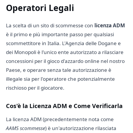
Operatori Legali
La scelta di un sito di scommesse con
licenza ADM
è il primo e più importante passo per qualsiasi
scommettitore in Italia. L'Agenzia delle Dogane e
dei Monopoli è l'unico ente autorizzato a rilasciare
concessioni per il gioco d'azzardo online nel nostro
Paese, e operare senza tale autorizzazione è
illegale sia per l'operatore che potenzialmente
rischioso per il giocatore.
Cos'è la Licenza ADM e Come Verificarla
La licenza ADM (precedentemente nota come
AAMS scommesse
) è un'autorizzazione rilasciata