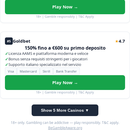
Play Now →
18+ | Gamble responsibly | T&C Apply
Goldbet
4.7
★
#5
150% fino a €600 su primo deposito
✓
Licenza AAMS e piattaforma moderna e veloce
✓
Bonus senza requisiti stringenti per i giocatori
✓
Supporto italiano specializzato nel servizio
Visa
Mastercard
Skrill
Bank Transfer
Play Now →
18+ | Gamble responsibly | T&C Apply
Show 5 More Casinos ▼
18+ only. Gambling can be addictive — play responsibly. T&C apply.
BeGambleAware.org