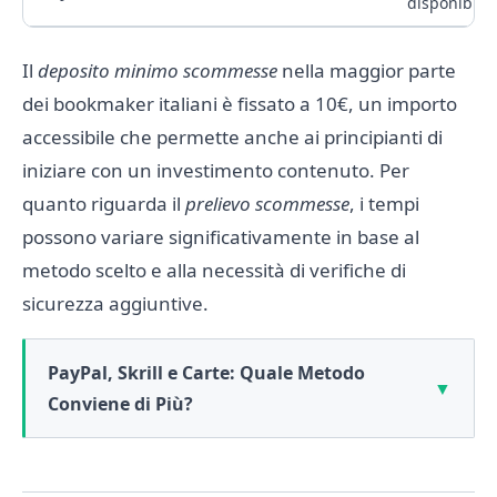
disponibile
Il
deposito minimo scommesse
nella maggior parte
dei bookmaker italiani è fissato a 10€, un importo
accessibile che permette anche ai principianti di
iniziare con un investimento contenuto. Per
quanto riguarda il
prelievo scommesse
, i tempi
possono variare significativamente in base al
metodo scelto e alla necessità di verifiche di
sicurezza aggiuntive.
PayPal, Skrill e Carte: Quale Metodo
▼
Conviene di Più?