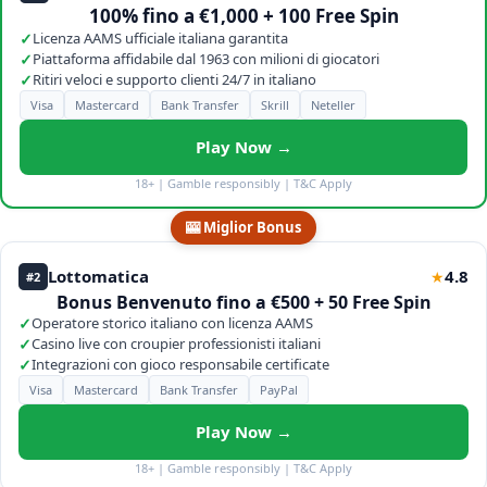
100% fino a €1,000 + 100 Free Spin
✓
Licenza AAMS ufficiale italiana garantita
✓
Piattaforma affidabile dal 1963 con milioni di giocatori
✓
Ritiri veloci e supporto clienti 24/7 in italiano
Visa
Mastercard
Bank Transfer
Skrill
Neteller
Play Now →
18+ | Gamble responsibly | T&C Apply
🎰 Miglior Bonus
Lottomatica
4.8
★
#2
Bonus Benvenuto fino a €500 + 50 Free Spin
✓
Operatore storico italiano con licenza AAMS
✓
Casino live con croupier professionisti italiani
✓
Integrazioni con gioco responsabile certificate
Visa
Mastercard
Bank Transfer
PayPal
Play Now →
18+ | Gamble responsibly | T&C Apply