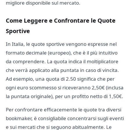
migliore disponibile sul mercato.
Come Leggere e Confrontare le Quote
Sportive
In Italia, le quote sportive vengono espresse nel
formato decimale (europeo), che è il più intuitivo
da comprendere. La quota indica il moltiplicatore
che verrà applicato alla puntata in caso di vincita.
Ad esempio, una quota di 2.50 significa che per
ogni euro scommesso si riceveranno 2,50€ (inclusa
la puntata originale), per un profitto netto di 1,50€.
Per confrontare efficacemente le quote tra diversi
bookmaker, è consigliabile concentrarsi sugli eventi
e sui mercati che si seguono abitualmente. Le