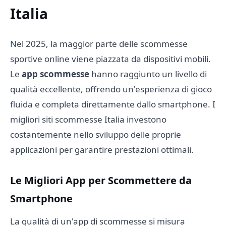
Italia
Nel 2025, la maggior parte delle scommesse
sportive online viene piazzata da dispositivi mobili.
Le
app scommesse
hanno raggiunto un livello di
qualità eccellente, offrendo un'esperienza di gioco
fluida e completa direttamente dallo smartphone. I
migliori siti scommesse Italia investono
costantemente nello sviluppo delle proprie
applicazioni per garantire prestazioni ottimali.
Le Migliori App per Scommettere da
Smartphone
La qualità di un'app di scommesse si misura