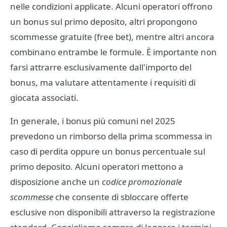
nelle condizioni applicate. Alcuni operatori offrono
un bonus sul primo deposito, altri propongono
scommesse gratuite (free bet), mentre altri ancora
combinano entrambe le formule. È importante non
farsi attrarre esclusivamente dall'importo del
bonus, ma valutare attentamente i requisiti di
giocata associati.
In generale, i bonus più comuni nel 2025
prevedono un rimborso della prima scommessa in
caso di perdita oppure un bonus percentuale sul
primo deposito. Alcuni operatori mettono a
disposizione anche un
codice promozionale
scommesse
che consente di sbloccare offerte
esclusive non disponibili attraverso la registrazione