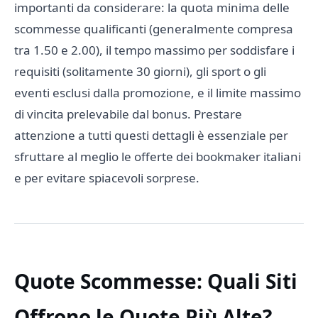
importanti da considerare: la quota minima delle
scommesse qualificanti (generalmente compresa
tra 1.50 e 2.00), il tempo massimo per soddisfare i
requisiti (solitamente 30 giorni), gli sport o gli
eventi esclusi dalla promozione, e il limite massimo
di vincita prelevabile dal bonus. Prestare
attenzione a tutti questi dettagli è essenziale per
sfruttare al meglio le offerte dei bookmaker italiani
e per evitare spiacevoli sorprese.
Quote Scommesse: Quali Siti
Offrono le Quote Più Alte?