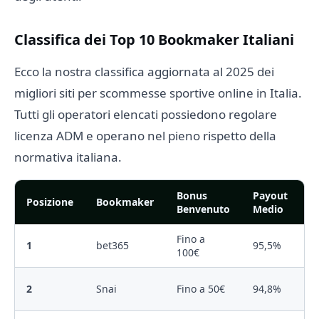
Classifica dei Top 10 Bookmaker Italiani
Ecco la nostra classifica aggiornata al 2025 dei
migliori siti per scommesse sportive online in Italia.
Tutti gli operatori elencati possiedono regolare
licenza ADM e operano nel pieno rispetto della
normativa italiana.
Bonus
Payout
Posizione
Bookmaker
A
Benvenuto
Medio
Fino a
Sì
1
bet365
95,5%
100€
(
Sì
2
Snai
Fino a 50€
94,8%
(