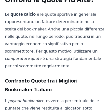
Le
quote calcio
e le quote sportive in generale
rappresentano un fattore determinante nella
scelta del bookmaker. Anche una piccola differenza
nelle quote, nel lungo periodo, può tradursi in un
vantaggio economico significativo per lo
scommettitore. Per questo motivo, utilizzare un
comparatore quote
è una strategia fondamentale
per chi scommette regolarmente.
Confronto Quote tra i Migliori
Bookmaker Italiani
Il
payout bookmaker
, ovvero la percentuale delle
puntate che viene restituita ai giocatori sotto