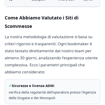
(
Come Abbiamo Valutato i Siti di
Scommesse
La nostra metodologia di valutazione si basa su
criteri rigorosi e trasparenti. Ogni bookmaker è
stato testato direttamente dal nostro team per
almeno 30 giorni, analizzando l'esperienza utente
complessiva. Ecco i parametri principali che
abbiamo considerato:
Sicurezza e licenza ADM:
verifica della regolarità dell'operatore presso l'Agenzia
delle Dogane e dei Monopoli