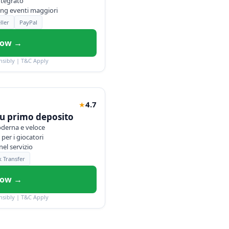
ntegrato
ing eventi maggiori
ller
PayPal
Now →
nsibly | T&C Apply
4.7
★
su primo deposito
derna e veloce
per i giocatori
nel servizio
 Transfer
Now →
nsibly | T&C Apply