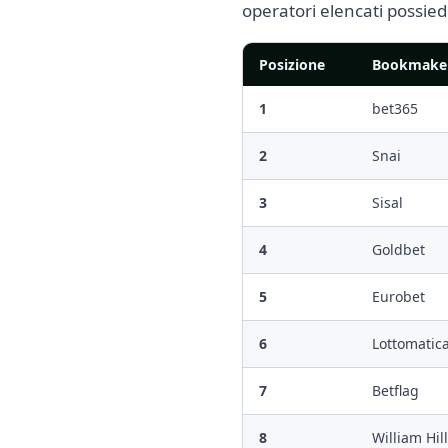
operatori elencati possie
Posizione
Bookmake
1
bet365
2
Snai
3
Sisal
4
Goldbet
5
Eurobet
6
Lottomatic
7
Betflag
8
William Hill