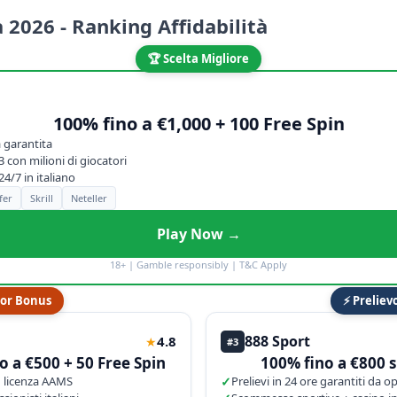
a 2026 - Ranking Affidabilità
🏆 Scelta Migliore
100% fino a €1,000 + 100 Free Spin
a garantita
3 con milioni di giocatori
24/7 in italiano
fer
Skrill
Neteller
Play Now →
18+ | Gamble responsibly | T&C Apply
ior Bonus
⚡ Preliev
888 Sport
4.8
★
#3
 a €500 + 50 Free Spin
100% fino a €800 
n licenza AAMS
✓
Prelievi in 24 ore garantiti da o