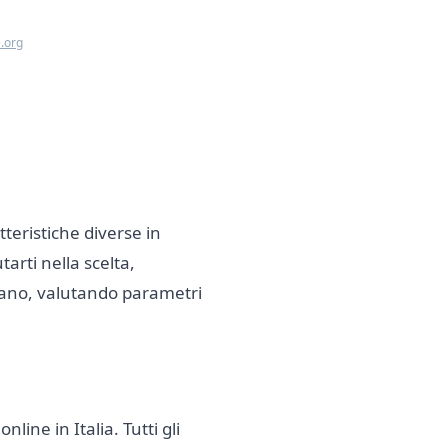
.org
teristiche diverse in
arti nella scelta,
aliano, valutando parametri
line in Italia. Tutti gli