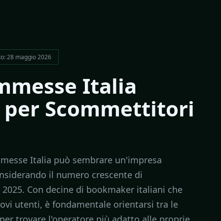
to: 28 maggio 2026
ommesse Italia
i per Scommettitori
ommesse Italia può sembrare un'impresa
nsiderando il numero crescente di
l 2025. Con decine di bookmaker italiani che
vi utenti, è fondamentale orientarsi tra le
 per trovare l'operatore più adatto alle proprie