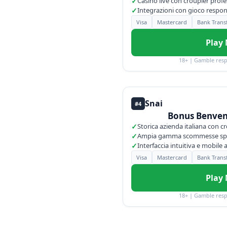
✓
Casino live con croupier profes
✓
Integrazioni con gioco respons
Visa
Mastercard
Bank Trans
Play
18+ | Gamble resp
Snai
#4
Bonus Benven
✓
Storica azienda italiana con cr
✓
Ampia gamma scommesse spor
✓
Interfaccia intuitiva e mobile
Visa
Mastercard
Bank Trans
Play
18+ | Gamble resp