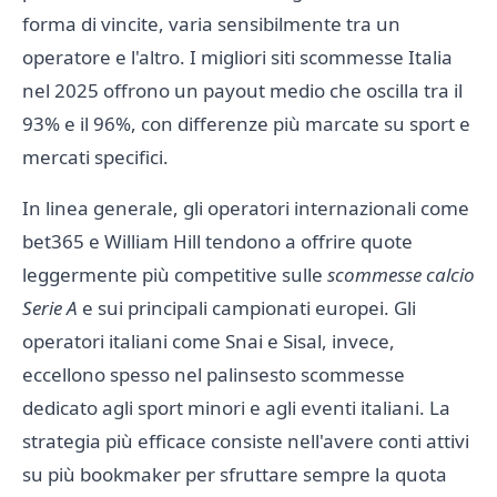
forma di vincite, varia sensibilmente tra un
operatore e l'altro. I migliori siti scommesse Italia
nel 2025 offrono un payout medio che oscilla tra il
93% e il 96%, con differenze più marcate su sport e
mercati specifici.
In linea generale, gli operatori internazionali come
bet365 e William Hill tendono a offrire quote
leggermente più competitive sulle
scommesse calcio
Serie A
e sui principali campionati europei. Gli
operatori italiani come Snai e Sisal, invece,
eccellono spesso nel palinsesto scommesse
dedicato agli sport minori e agli eventi italiani. La
strategia più efficace consiste nell'avere conti attivi
su più bookmaker per sfruttare sempre la quota