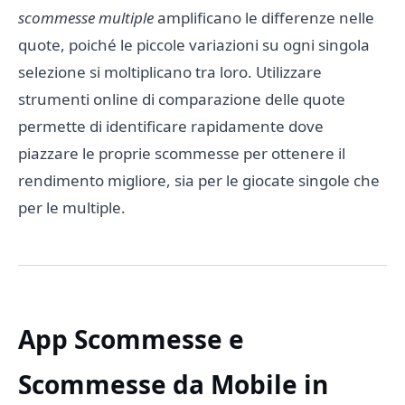
scommesse multiple
amplificano le differenze nelle
quote, poiché le piccole variazioni su ogni singola
selezione si moltiplicano tra loro. Utilizzare
strumenti online di comparazione delle quote
permette di identificare rapidamente dove
piazzare le proprie scommesse per ottenere il
rendimento migliore, sia per le giocate singole che
per le multiple.
App Scommesse e
Scommesse da Mobile in