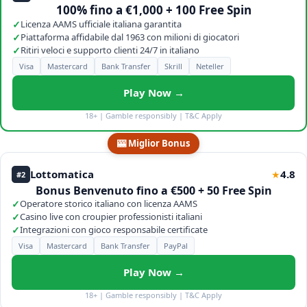
100% fino a €1,000 + 100 Free Spin
✓
Licenza AAMS ufficiale italiana garantita
✓
Piattaforma affidabile dal 1963 con milioni di giocatori
✓
Ritiri veloci e supporto clienti 24/7 in italiano
Visa
Mastercard
Bank Transfer
Skrill
Neteller
Play Now →
18+ | Gamble responsibly | T&C Apply
🎰 Miglior Bonus
Lottomatica
4.8
★
#2
Bonus Benvenuto fino a €500 + 50 Free Spin
✓
Operatore storico italiano con licenza AAMS
✓
Casino live con croupier professionisti italiani
✓
Integrazioni con gioco responsabile certificate
Visa
Mastercard
Bank Transfer
PayPal
Play Now →
18+ | Gamble responsibly | T&C Apply