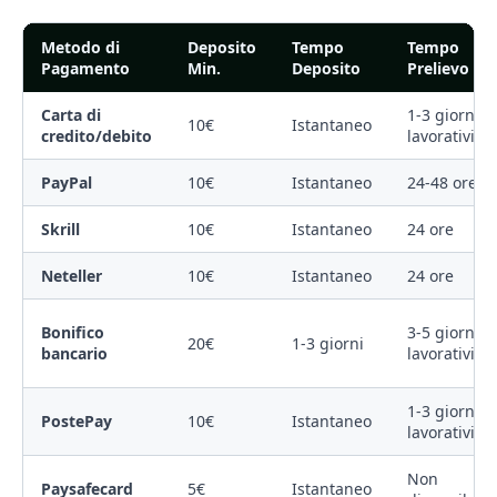
Metodo di
Deposito
Tempo
Tempo
Pagamento
Min.
Deposito
Prelievo
Carta di
1-3 giorni
10€
Istantaneo
credito/debito
lavorativi
PayPal
10€
Istantaneo
24-48 ore
Skrill
10€
Istantaneo
24 ore
Neteller
10€
Istantaneo
24 ore
Bonifico
3-5 giorni
20€
1-3 giorni
bancario
lavorativi
1-3 giorni
PostePay
10€
Istantaneo
lavorativi
Non
Paysafecard
5€
Istantaneo