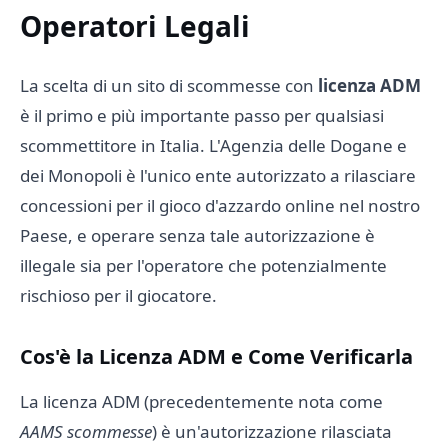
Operatori Legali
La scelta di un sito di scommesse con
licenza ADM
è il primo e più importante passo per qualsiasi
scommettitore in Italia. L'Agenzia delle Dogane e
dei Monopoli è l'unico ente autorizzato a rilasciare
concessioni per il gioco d'azzardo online nel nostro
Paese, e operare senza tale autorizzazione è
illegale sia per l'operatore che potenzialmente
rischioso per il giocatore.
Cos'è la Licenza ADM e Come Verificarla
La licenza ADM (precedentemente nota come
AAMS scommesse
) è un'autorizzazione rilasciata