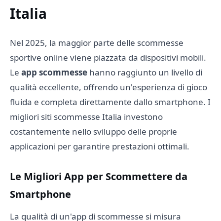
Italia
Nel 2025, la maggior parte delle scommesse
sportive online viene piazzata da dispositivi mobili.
Le
app scommesse
hanno raggiunto un livello di
qualità eccellente, offrendo un'esperienza di gioco
fluida e completa direttamente dallo smartphone. I
migliori siti scommesse Italia investono
costantemente nello sviluppo delle proprie
applicazioni per garantire prestazioni ottimali.
Le Migliori App per Scommettere da
Smartphone
La qualità di un'app di scommesse si misura