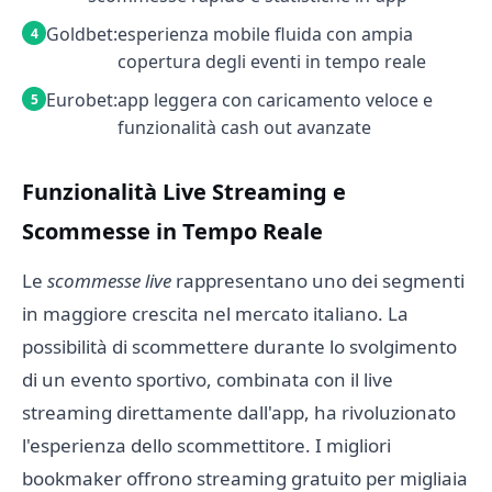
Goldbet:
esperienza mobile fluida con ampia
copertura degli eventi in tempo reale
Eurobet:
app leggera con caricamento veloce e
funzionalità cash out avanzate
Funzionalità Live Streaming e
Scommesse in Tempo Reale
Le
scommesse live
rappresentano uno dei segmenti
in maggiore crescita nel mercato italiano. La
possibilità di scommettere durante lo svolgimento
di un evento sportivo, combinata con il live
streaming direttamente dall'app, ha rivoluzionato
l'esperienza dello scommettitore. I migliori
bookmaker offrono streaming gratuito per migliaia