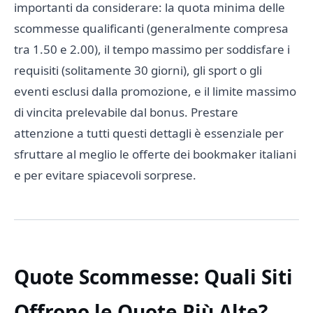
importanti da considerare: la quota minima delle
scommesse qualificanti (generalmente compresa
tra 1.50 e 2.00), il tempo massimo per soddisfare i
requisiti (solitamente 30 giorni), gli sport o gli
eventi esclusi dalla promozione, e il limite massimo
di vincita prelevabile dal bonus. Prestare
attenzione a tutti questi dettagli è essenziale per
sfruttare al meglio le offerte dei bookmaker italiani
e per evitare spiacevoli sorprese.
Quote Scommesse: Quali Siti
Offrono le Quote Più Alte?