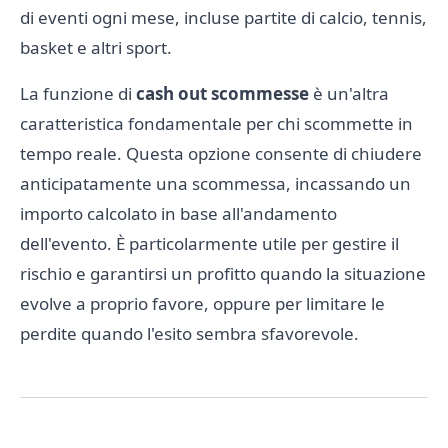
di eventi ogni mese, incluse partite di calcio, tennis,
basket e altri sport.
La funzione di
cash out scommesse
è un'altra
caratteristica fondamentale per chi scommette in
tempo reale. Questa opzione consente di chiudere
anticipatamente una scommessa, incassando un
importo calcolato in base all'andamento
dell'evento. È particolarmente utile per gestire il
rischio e garantirsi un profitto quando la situazione
evolve a proprio favore, oppure per limitare le
perdite quando l'esito sembra sfavorevole.