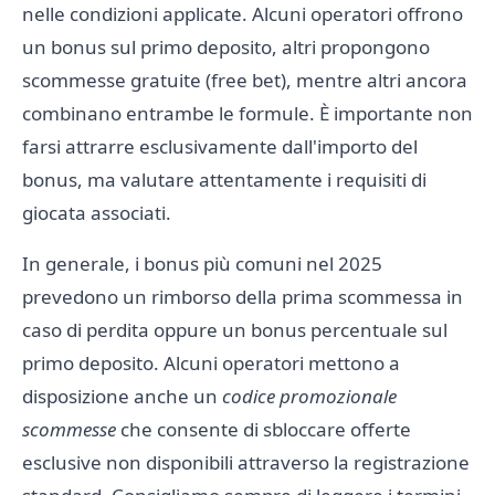
nelle condizioni applicate. Alcuni operatori offrono
un bonus sul primo deposito, altri propongono
scommesse gratuite (free bet), mentre altri ancora
combinano entrambe le formule. È importante non
farsi attrarre esclusivamente dall'importo del
bonus, ma valutare attentamente i requisiti di
giocata associati.
In generale, i bonus più comuni nel 2025
prevedono un rimborso della prima scommessa in
caso di perdita oppure un bonus percentuale sul
primo deposito. Alcuni operatori mettono a
disposizione anche un
codice promozionale
scommesse
che consente di sbloccare offerte
esclusive non disponibili attraverso la registrazione