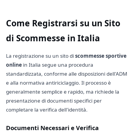
Come Registrarsi su un Sito
di Scommesse in Italia
La registrazione su un sito di
scommesse sportive
online
in Italia segue una procedura
standardizzata, conforme alle disposizioni dell'ADM
e alla normativa antiriciclaggio. Il processo è
generalmente semplice e rapido, ma richiede la
presentazione di documenti specifici per
completare la verifica dell'identità.
Documenti Necessari e Verifica