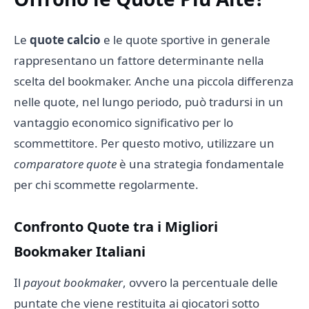
Le
quote calcio
e le quote sportive in generale
rappresentano un fattore determinante nella
scelta del bookmaker. Anche una piccola differenza
nelle quote, nel lungo periodo, può tradursi in un
vantaggio economico significativo per lo
scommettitore. Per questo motivo, utilizzare un
comparatore quote
è una strategia fondamentale
per chi scommette regolarmente.
Confronto Quote tra i Migliori
Bookmaker Italiani
Il
payout bookmaker
, ovvero la percentuale delle
puntate che viene restituita ai giocatori sotto