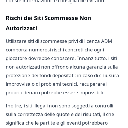
queste informazioni, è consigliabile evitarlo.
Rischi dei Siti Scommesse Non
Autorizzati
Utilizzare siti di scommesse privi di licenza ADM
comporta numerosi rischi concreti che ogni
giocatore dovrebbe conoscere. Innanzitutto, i siti
non autorizzati non offrono alcuna garanzia sulla
protezione dei fondi depositati: in caso di chiusura
improvvisa o di problemi tecnici, recuperare il
proprio denaro potrebbe essere impossibile.
Inoltre, i siti illegali non sono soggetti a controlli
sulla correttezza delle quote e dei risultati, il che
significa che le partite e gli eventi potrebbero