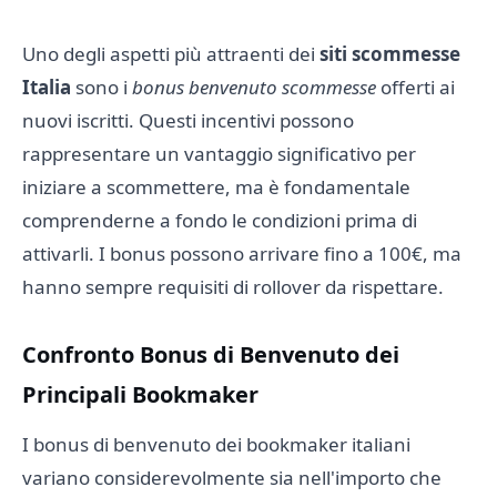
Uno degli aspetti più attraenti dei
siti scommesse
Italia
sono i
bonus benvenuto scommesse
offerti ai
nuovi iscritti. Questi incentivi possono
rappresentare un vantaggio significativo per
iniziare a scommettere, ma è fondamentale
comprenderne a fondo le condizioni prima di
attivarli. I bonus possono arrivare fino a 100€, ma
hanno sempre requisiti di rollover da rispettare.
Confronto Bonus di Benvenuto dei
Principali Bookmaker
I bonus di benvenuto dei bookmaker italiani
variano considerevolmente sia nell'importo che