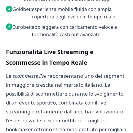
Goldbet:
esperienza mobile fluida con ampia
copertura degli eventi in tempo reale
Eurobet:
app leggera con caricamento veloce e
funzionalità cash out avanzate
Funzionalità Live Streaming e
Scommesse in Tempo Reale
Le
scommesse live
rappresentano uno dei segmenti
in maggiore crescita nel mercato italiano. La
possibilità di scommettere durante lo svolgimento
di un evento sportivo, combinata con il live
streaming direttamente dall'app, ha rivoluzionato
l'esperienza dello scommettitore. I migliori
bookmaker offrono streaming gratuito per migliaia