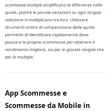
scommesse multiple
amplificano le differenze nelle
quote, poiché le piccole variazioni su ogni singola
selezione si moltiplicano tra loro. Utilizzare
strumenti online di comparazione delle quote
permette di identificare rapidamente dove
piazzare le proprie scommesse per ottenere il
rendimento migliore, sia per le giocate singole che
per le multiple.
App Scommesse e
Scommesse da Mobile in