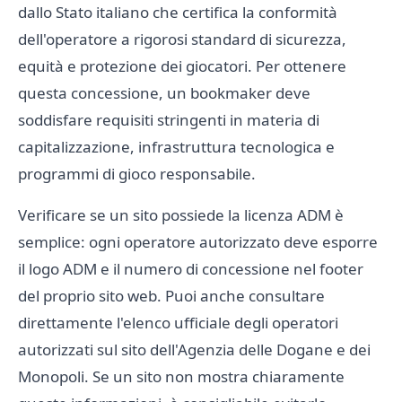
dallo Stato italiano che certifica la conformità
dell'operatore a rigorosi standard di sicurezza,
equità e protezione dei giocatori. Per ottenere
questa concessione, un bookmaker deve
soddisfare requisiti stringenti in materia di
capitalizzazione, infrastruttura tecnologica e
programmi di gioco responsabile.
Verificare se un sito possiede la licenza ADM è
semplice: ogni operatore autorizzato deve esporre
il logo ADM e il numero di concessione nel footer
del proprio sito web. Puoi anche consultare
direttamente l'elenco ufficiale degli operatori
autorizzati sul sito dell'Agenzia delle Dogane e dei
Monopoli. Se un sito non mostra chiaramente