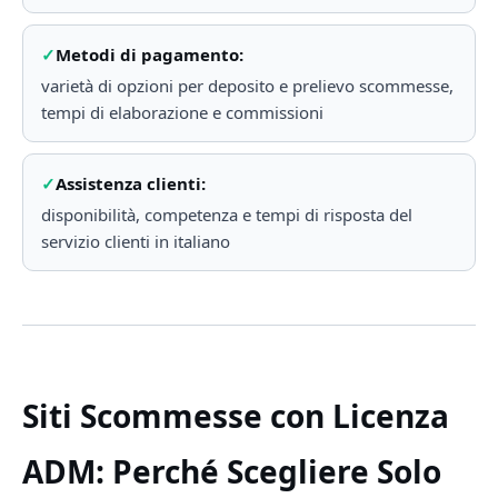
Metodi di pagamento:
varietà di opzioni per deposito e prelievo scommesse,
tempi di elaborazione e commissioni
Assistenza clienti:
disponibilità, competenza e tempi di risposta del
servizio clienti in italiano
Siti Scommesse con Licenza
ADM: Perché Scegliere Solo