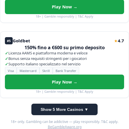
Play Now →
18+ | Gamble responsibly | T&C Apply
Goldbet
4.7
★
#5
150% fino a €600 su primo deposito
✓
Licenza AAMS e piattaforma moderna e veloce
✓
Bonus senza requisiti stringenti per i giocatori
✓
Supporto italiano specializzato nel servizio
Visa
Mastercard
Skrill
Bank Transfer
Play Now →
18+ | Gamble responsibly | T&C Apply
Show 5 More Casinos ▼
18+ only. Gambling can be addictive — play responsibly. T&C apply.
BeGambleAware.org