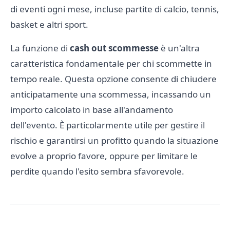
di eventi ogni mese, incluse partite di calcio, tennis,
basket e altri sport.
La funzione di
cash out scommesse
è un'altra
caratteristica fondamentale per chi scommette in
tempo reale. Questa opzione consente di chiudere
anticipatamente una scommessa, incassando un
importo calcolato in base all'andamento
dell'evento. È particolarmente utile per gestire il
rischio e garantirsi un profitto quando la situazione
evolve a proprio favore, oppure per limitare le
perdite quando l'esito sembra sfavorevole.