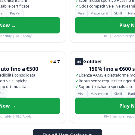
sionisti italiani
✓
Scommesse sportive + casino i
abile certificate
✓
Odds competitive e live stream
fer
PayPal
Visa
Mastercard
Skrill
Nete
 Now →
Play 
onsibly | T&C Apply
18+ | Gamble respo
Goldbet
4.7
★
#5
uto fino a €500
150% fino a €600 
edibilità consolidata
✓
Licenza AAMS e piattaforma mo
tive e ippiche
✓
Bonus senza requisiti stringenti 
 app ottimizzata
✓
Supporto italiano specializzato 
fer
Visa
Mastercard
Skrill
Bank
 Now →
Play 
onsibly | T&C Apply
18+ | Gamble respo