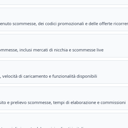
nuto scommesse, dei codici promozionali e delle offerte ricorren
ommesse, inclusi mercati di nicchia e scommesse live
 velocità di caricamento e funzionalità disponibili
osito e prelievo scommesse, tempi di elaborazione e commissioni