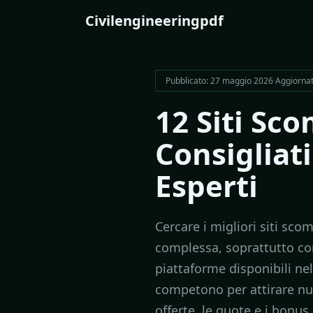
Civilengineeringpdf
Pubblicato: 27 maggio 2026
·
Aggiorna
12 Siti Sc
Consigliat
Esperti
Cercare i migliori siti sc
complessa, soprattutto co
piattaforme disponibili ne
competono per attirare nuo
offerte, le quote e i bonus