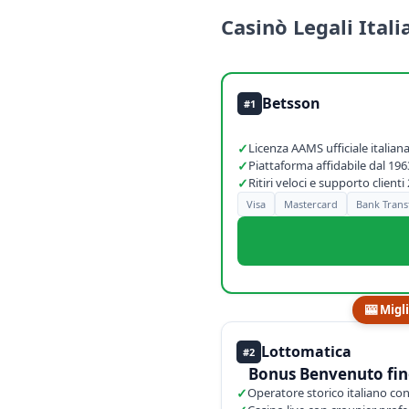
Casinò Legali Itali
Betsson
#1
✓
Licenza AAMS ufficiale italian
✓
Piattaforma affidabile dal 196
✓
Ritiri veloci e supporto clienti 
Visa
Mastercard
Bank Trans
🎰 Migl
Lottomatica
#2
Bonus Benvenuto fino
✓
Operatore storico italiano co