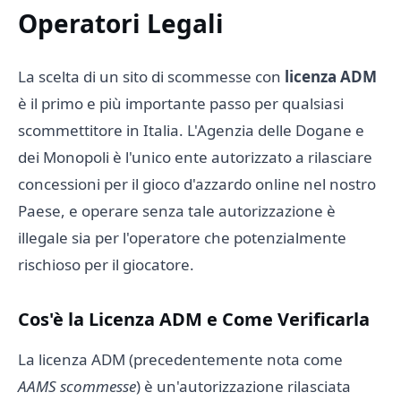
Operatori Legali
La scelta di un sito di scommesse con
licenza ADM
è il primo e più importante passo per qualsiasi
scommettitore in Italia. L'Agenzia delle Dogane e
dei Monopoli è l'unico ente autorizzato a rilasciare
concessioni per il gioco d'azzardo online nel nostro
Paese, e operare senza tale autorizzazione è
illegale sia per l'operatore che potenzialmente
rischioso per il giocatore.
Cos'è la Licenza ADM e Come Verificarla
La licenza ADM (precedentemente nota come
AAMS scommesse
) è un'autorizzazione rilasciata