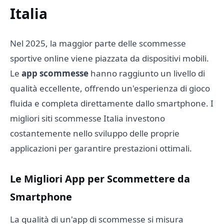
Italia
Nel 2025, la maggior parte delle scommesse
sportive online viene piazzata da dispositivi mobili.
Le
app scommesse
hanno raggiunto un livello di
qualità eccellente, offrendo un'esperienza di gioco
fluida e completa direttamente dallo smartphone. I
migliori siti scommesse Italia investono
costantemente nello sviluppo delle proprie
applicazioni per garantire prestazioni ottimali.
Le Migliori App per Scommettere da
Smartphone
La qualità di un'app di scommesse si misura