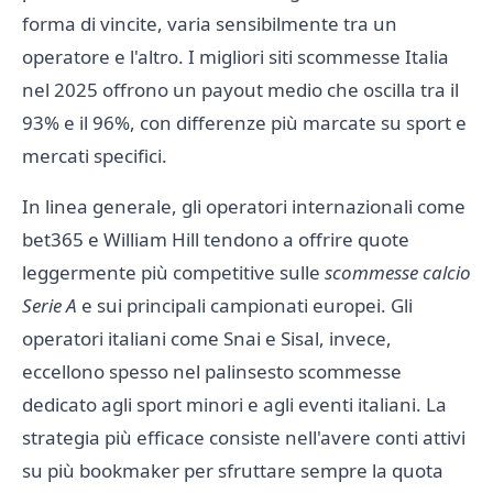
forma di vincite, varia sensibilmente tra un
operatore e l'altro. I migliori siti scommesse Italia
nel 2025 offrono un payout medio che oscilla tra il
93% e il 96%, con differenze più marcate su sport e
mercati specifici.
In linea generale, gli operatori internazionali come
bet365 e William Hill tendono a offrire quote
leggermente più competitive sulle
scommesse calcio
Serie A
e sui principali campionati europei. Gli
operatori italiani come Snai e Sisal, invece,
eccellono spesso nel palinsesto scommesse
dedicato agli sport minori e agli eventi italiani. La
strategia più efficace consiste nell'avere conti attivi
su più bookmaker per sfruttare sempre la quota