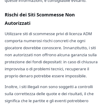
queste informazioni, è consigliabile evitarlo.
Rischi dei Siti Scommesse Non
Autorizzati
Utilizzare siti di scommesse privi di licenza ADM
comporta numerosi rischi concreti che ogni
giocatore dovrebbe conoscere. Innanzitutto, i siti
non autorizzati non offrono alcuna garanzia sulla
protezione dei fondi depositati: in caso di chiusura
improvvisa o di problemi tecnici, recuperare il
proprio denaro potrebbe essere impossibile.
Inoltre, i siti illegali non sono soggetti a controlli
sulla correttezza delle quote e dei risultati, il che
significa che le partite e gli eventi potrebbero