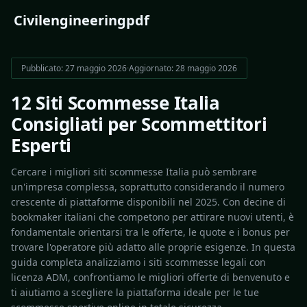
Civilengineeringpdf
Pubblicato: 27 maggio 2026
·
Aggiornato: 28 maggio 2026
12 Siti Scommesse Italia
Consigliati per Scommettitori
Esperti
Cercare i migliori siti scommesse Italia può sembrare
un'impresa complessa, soprattutto considerando il numero
crescente di piattaforme disponibili nel 2025. Con decine di
bookmaker italiani che competono per attirare nuovi utenti, è
fondamentale orientarsi tra le offerte, le quote e i bonus per
trovare l'operatore più adatto alle proprie esigenze. In questa
guida completa analizziamo i siti scommesse legali con
licenza ADM, confrontiamo le migliori offerte di benvenuto e
ti aiutiamo a scegliere la piattaforma ideale per le tue