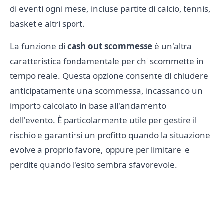
di eventi ogni mese, incluse partite di calcio, tennis,
basket e altri sport.
La funzione di
cash out scommesse
è un'altra
caratteristica fondamentale per chi scommette in
tempo reale. Questa opzione consente di chiudere
anticipatamente una scommessa, incassando un
importo calcolato in base all'andamento
dell'evento. È particolarmente utile per gestire il
rischio e garantirsi un profitto quando la situazione
evolve a proprio favore, oppure per limitare le
perdite quando l'esito sembra sfavorevole.