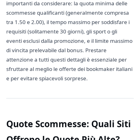
importanti da considerare: la quota minima delle
scommesse qualificanti (generalmente compresa
tra 1.50 e 2.00), il tempo massimo per soddisfare i
requisiti (solitamente 30 giorni), gli sport o gli
eventi esclusi dalla promozione, e il limite massimo
di vincita prelevabile dal bonus. Prestare
attenzione a tutti questi dettagli è essenziale per
sfruttare al meglio le offerte dei bookmaker italiani
e per evitare spiacevoli sorprese.
Quote Scommesse: Quali Siti
Offrono le Quote Più Alte?