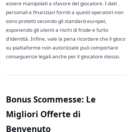
essere manipolati a sfavore del giocatore. I dati
personali e finanziari forniti a questi operatori non
sono protetti secondo gli standard europei,
esponendo gli utenti a rischi di frode e furto
d'identità. Infine, vale la pena ricordare che il gioco
su piattaforme non autorizzate può comportare
conseguenze legali anche per il giocatore stesso.
Bonus Scommesse: Le
Migliori Offerte di
Benvenuto