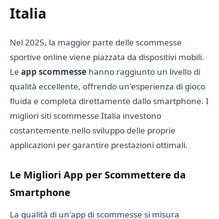
Italia
Nel 2025, la maggior parte delle scommesse
sportive online viene piazzata da dispositivi mobili.
Le
app scommesse
hanno raggiunto un livello di
qualità eccellente, offrendo un'esperienza di gioco
fluida e completa direttamente dallo smartphone. I
migliori siti scommesse Italia investono
costantemente nello sviluppo delle proprie
applicazioni per garantire prestazioni ottimali.
Le Migliori App per Scommettere da
Smartphone
La qualità di un'app di scommesse si misura