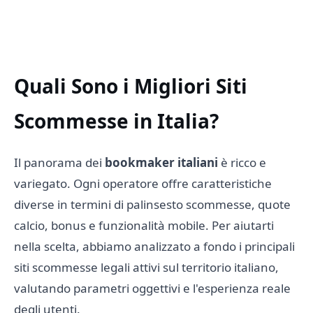
Quali Sono i Migliori Siti
Scommesse in Italia?
Il panorama dei
bookmaker italiani
è ricco e
variegato. Ogni operatore offre caratteristiche
diverse in termini di palinsesto scommesse, quote
calcio, bonus e funzionalità mobile. Per aiutarti
nella scelta, abbiamo analizzato a fondo i principali
siti scommesse legali attivi sul territorio italiano,
valutando parametri oggettivi e l'esperienza reale
degli utenti.