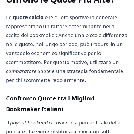
Le
quote calcio
e le quote sportive in generale
rappresentano un fattore determinante nella
scelta del bookmaker. Anche una piccola differenza
nelle quote, nel lungo periodo, può tradursi in un
vantaggio economico significativo per lo
scommettitore. Per questo motivo, utilizzare un
comparatore quote
è una strategia fondamentale
per chi scommette regolarmente.
Confronto Quote tra i Migliori
Bookmaker Italiani
Il
payout bookmaker
, ovvero la percentuale delle
puntate che viene restituita ai giocatori sotto