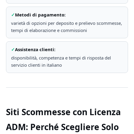
Metodi di pagamento:
varietà di opzioni per deposito e prelievo scommesse,
tempi di elaborazione e commissioni
Assistenza clienti:
disponibilità, competenza e tempi di risposta del
servizio clienti in italiano
Siti Scommesse con Licenza
ADM: Perché Scegliere Solo