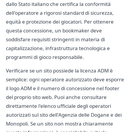
dallo Stato italiano che certifica la conformità
dell'operatore a rigorosi standard di sicurezza,
equità e protezione dei giocatori. Per ottenere
questa concessione, un bookmaker deve
soddisfare requisiti stringenti in materia di
capitalizzazione, infrastruttura tecnologica e
programmi di gioco responsabile.
Verificare se un sito possiede la licenza ADM è
semplice: ogni operatore autorizzato deve esporre
il logo ADM e il numero di concessione nel footer
del proprio sito web. Puoi anche consultare
direttamente l'elenco ufficiale degli operatori
autorizzati sul sito dell'Agenzia delle Dogane e dei
Monopoli. Se un sito non mostra chiaramente