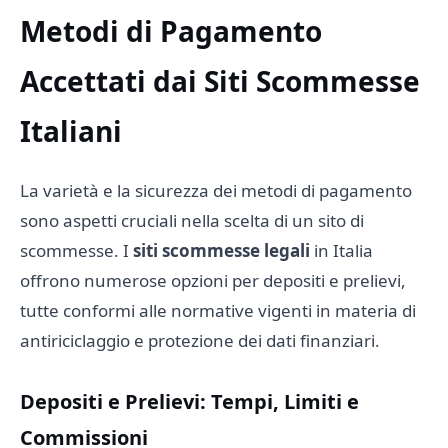
Metodi di Pagamento
Accettati dai Siti Scommesse
Italiani
La varietà e la sicurezza dei metodi di pagamento
sono aspetti cruciali nella scelta di un sito di
scommesse. I
siti scommesse legali
in Italia
offrono numerose opzioni per depositi e prelievi,
tutte conformi alle normative vigenti in materia di
antiriciclaggio e protezione dei dati finanziari.
Depositi e Prelievi: Tempi, Limiti e
Commissioni