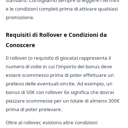
standard. Consigliamo sempre di leggere i termini
e le condizioni completi prima di attivare qualsiasi
promozione.
Requisiti di Rollover e Condizioni da
Conoscere
Il rollover (o requisito di giocata) rappresenta il
numero di volte in cui l'importo del bonus deve
essere scommesso prima di poter effettuare un
prelievo delle eventuali vincite. Ad esempio, un
bonus di 50€ con rollover 6x significa che dovrai
piazzare scommesse per un totale di almeno 300€
prima di poter prelevare.
Oltre al rollover, esistono altre condizioni