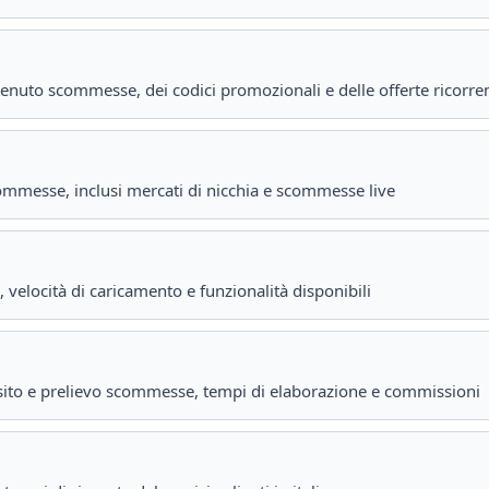
nuto scommesse, dei codici promozionali e delle offerte ricorren
ommesse, inclusi mercati di nicchia e scommesse live
 velocità di caricamento e funzionalità disponibili
osito e prelievo scommesse, tempi di elaborazione e commissioni