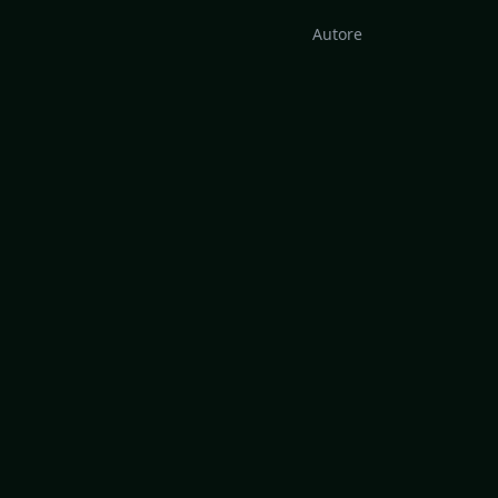
Autore