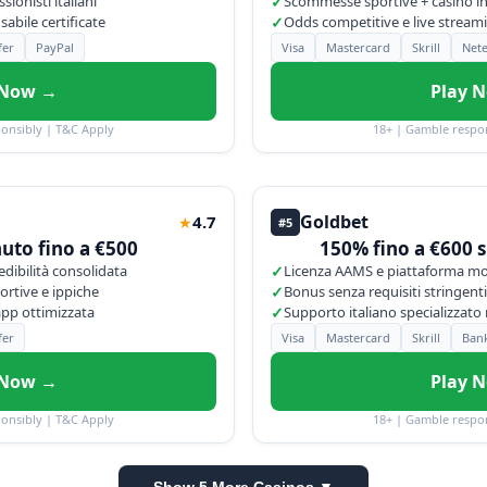
sionisti italiani
✓
Scommesse sportive + casino i
abile certificate
✓
Odds competitive e live stream
fer
PayPal
Visa
Mastercard
Skrill
Nete
 Now →
Play 
onsibly | T&C Apply
18+ | Gamble respo
Goldbet
4.7
★
#5
uto fino a €500
150% fino a €600 
edibilità consolidata
✓
Licenza AAMS e piattaforma mo
tive e ippiche
✓
Bonus senza requisiti stringenti 
 app ottimizzata
✓
Supporto italiano specializzato 
fer
Visa
Mastercard
Skrill
Bank
 Now →
Play 
onsibly | T&C Apply
18+ | Gamble respo