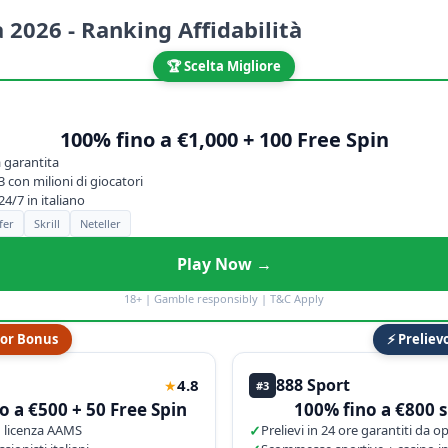
a 2026 - Ranking Affidabilità
🏆 Scelta Migliore
100% fino a €1,000 + 100 Free Spin
a garantita
3 con milioni di giocatori
24/7 in italiano
fer
Skrill
Neteller
Play Now →
18+ | Gamble responsibly | T&C Apply
ior Bonus
⚡ Preliev
888 Sport
4.8
★
#3
 a €500 + 50 Free Spin
100% fino a €800 
n licenza AAMS
✓
Prelievi in 24 ore garantiti da o