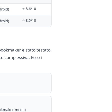
⭐ 8.6/10
droid)
⭐ 8.5/10
droid)
 bookmaker è stato testato
e complessiva. Ecco i
bookmaker medio