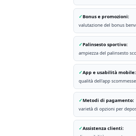
Bonus e promozioni:
valutazione del bonus benve
Palinsesto sportivo:
ampiezza del palinsesto sc
App e usabilità mobile:
qualità dell'app scommesse,
Metodi di pagamento:
varietà di opzioni per dep
Assistenza clienti: