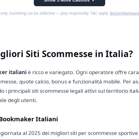
Show 5 More Casinos ▼
only. Gambling can be addictive — play responsibly. T&C apply.
BeGambleAware
gliori Siti Scommesse in Italia?
r italiani
è ricco e variegato. Ogni operatore offre carat
messe, quote calcio, bonus e funzionalità mobile. Per aiut
i principali siti scommesse legali attivi sul territorio it
ale degli utenti.
0 Bookmaker Italiani
ggiornata al 2025 dei migliori siti per scommesse sportive on