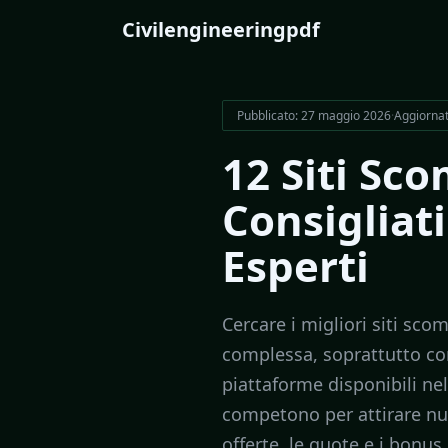
Civilengineeringpdf
Pubblicato: 27 maggio 2026
·
Aggiorna
12 Siti Sc
Consigliat
Esperti
Cercare i migliori siti sc
complessa, soprattutto co
piattaforme disponibili ne
competono per attirare nuo
offerte, le quote e i bonus