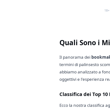
18+ 
Quali Sono i Mi
Il panorama dei
bookmake
termini di palinsesto scom
abbiamo analizzato a fondo 
oggettivi e l'esperienza re
Classifica dei Top 1
Ecco la nostra classifica a