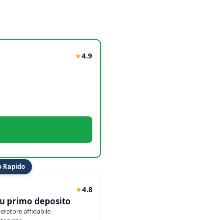
4.9
★
o Rapido
4.8
★
su primo deposito
peratore affidabile