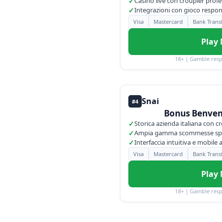
✓
Casino live con croupier profes
✓
Integrazioni con gioco respons
Visa
Mastercard
Bank Trans
Play
18+ | Gamble resp
Snai
#4
Bonus Benven
✓
Storica azienda italiana con cr
✓
Ampia gamma scommesse spor
✓
Interfaccia intuitiva e mobile
Visa
Mastercard
Bank Trans
Play
18+ | Gamble resp