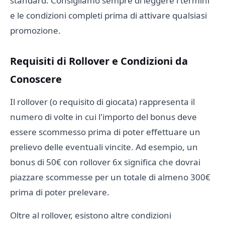
standard. Consigliamo sempre di leggere i termini
e le condizioni completi prima di attivare qualsiasi
promozione.
Requisiti di Rollover e Condizioni da
Conoscere
Il rollover (o requisito di giocata) rappresenta il
numero di volte in cui l'importo del bonus deve
essere scommesso prima di poter effettuare un
prelievo delle eventuali vincite. Ad esempio, un
bonus di 50€ con rollover 6x significa che dovrai
piazzare scommesse per un totale di almeno 300€
prima di poter prelevare.
Oltre al rollover, esistono altre condizioni