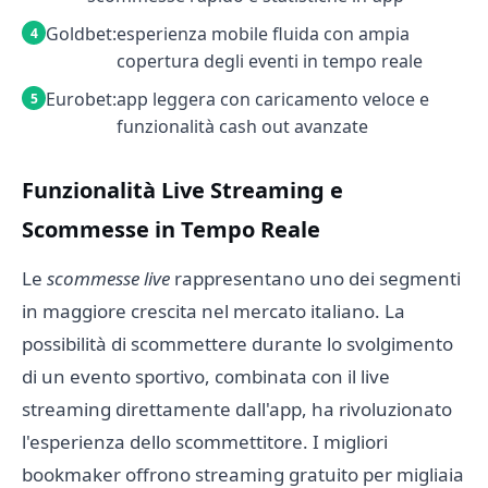
Goldbet:
esperienza mobile fluida con ampia
copertura degli eventi in tempo reale
Eurobet:
app leggera con caricamento veloce e
funzionalità cash out avanzate
Funzionalità Live Streaming e
Scommesse in Tempo Reale
Le
scommesse live
rappresentano uno dei segmenti
in maggiore crescita nel mercato italiano. La
possibilità di scommettere durante lo svolgimento
di un evento sportivo, combinata con il live
streaming direttamente dall'app, ha rivoluzionato
l'esperienza dello scommettitore. I migliori
bookmaker offrono streaming gratuito per migliaia