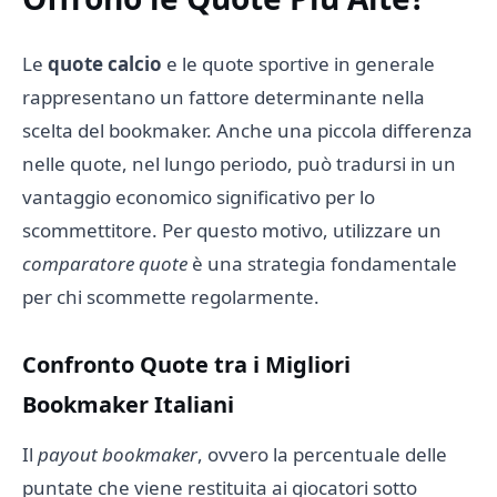
Le
quote calcio
e le quote sportive in generale
rappresentano un fattore determinante nella
scelta del bookmaker. Anche una piccola differenza
nelle quote, nel lungo periodo, può tradursi in un
vantaggio economico significativo per lo
scommettitore. Per questo motivo, utilizzare un
comparatore quote
è una strategia fondamentale
per chi scommette regolarmente.
Confronto Quote tra i Migliori
Bookmaker Italiani
Il
payout bookmaker
, ovvero la percentuale delle
puntate che viene restituita ai giocatori sotto