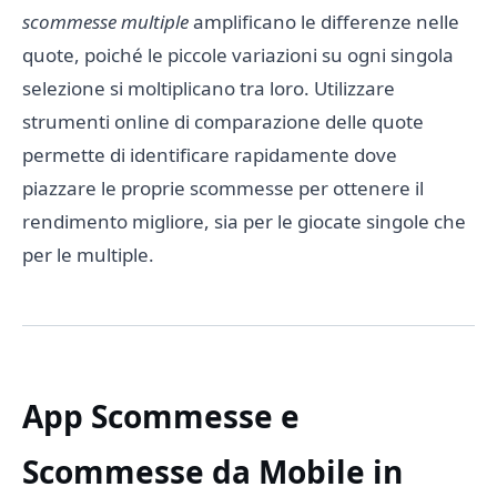
scommesse multiple
amplificano le differenze nelle
quote, poiché le piccole variazioni su ogni singola
selezione si moltiplicano tra loro. Utilizzare
strumenti online di comparazione delle quote
permette di identificare rapidamente dove
piazzare le proprie scommesse per ottenere il
rendimento migliore, sia per le giocate singole che
per le multiple.
App Scommesse e
Scommesse da Mobile in