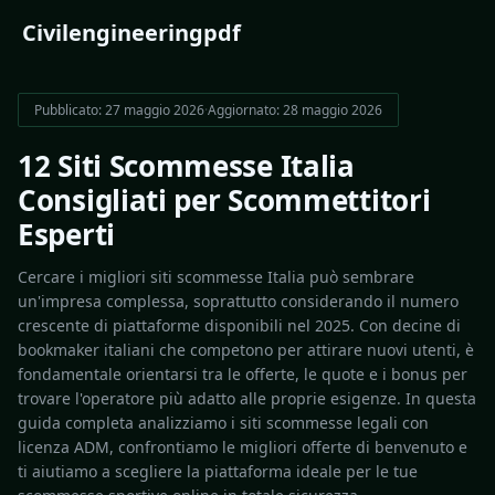
Civilengineeringpdf
Pubblicato: 27 maggio 2026
·
Aggiornato: 28 maggio 2026
12 Siti Scommesse Italia
Consigliati per Scommettitori
Esperti
Cercare i migliori siti scommesse Italia può sembrare
un'impresa complessa, soprattutto considerando il numero
crescente di piattaforme disponibili nel 2025. Con decine di
bookmaker italiani che competono per attirare nuovi utenti, è
fondamentale orientarsi tra le offerte, le quote e i bonus per
trovare l'operatore più adatto alle proprie esigenze. In questa
guida completa analizziamo i siti scommesse legali con
licenza ADM, confrontiamo le migliori offerte di benvenuto e
ti aiutiamo a scegliere la piattaforma ideale per le tue