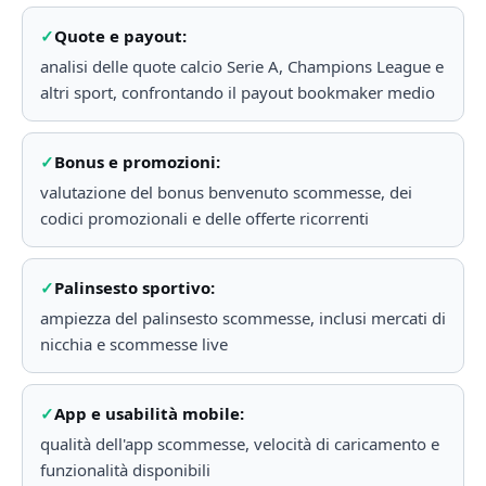
Quote e payout:
analisi delle quote calcio Serie A, Champions League e
altri sport, confrontando il payout bookmaker medio
Bonus e promozioni:
valutazione del bonus benvenuto scommesse, dei
codici promozionali e delle offerte ricorrenti
Palinsesto sportivo:
ampiezza del palinsesto scommesse, inclusi mercati di
nicchia e scommesse live
App e usabilità mobile:
qualità dell'app scommesse, velocità di caricamento e
funzionalità disponibili