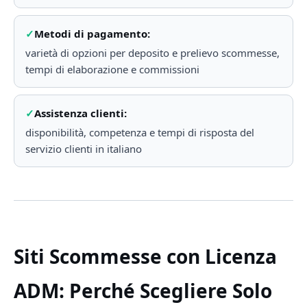
Metodi di pagamento:
varietà di opzioni per deposito e prelievo scommesse,
tempi di elaborazione e commissioni
Assistenza clienti:
disponibilità, competenza e tempi di risposta del
servizio clienti in italiano
Siti Scommesse con Licenza
ADM: Perché Scegliere Solo