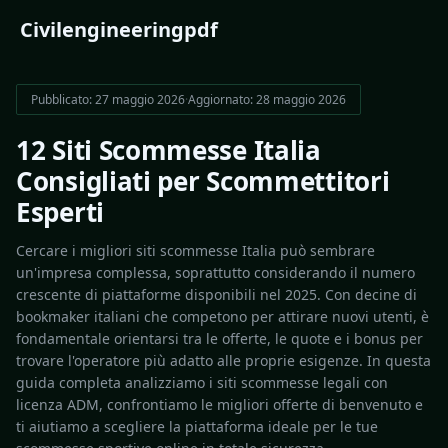
Civilengineeringpdf
Pubblicato: 27 maggio 2026
·
Aggiornato: 28 maggio 2026
12 Siti Scommesse Italia
Consigliati per Scommettitori
Esperti
Cercare i migliori siti scommesse Italia può sembrare
un'impresa complessa, soprattutto considerando il numero
crescente di piattaforme disponibili nel 2025. Con decine di
bookmaker italiani che competono per attirare nuovi utenti, è
fondamentale orientarsi tra le offerte, le quote e i bonus per
trovare l'operatore più adatto alle proprie esigenze. In questa
guida completa analizziamo i siti scommesse legali con
licenza ADM, confrontiamo le migliori offerte di benvenuto e
ti aiutiamo a scegliere la piattaforma ideale per le tue