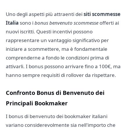
Uno degli aspetti più attraenti dei
siti scommesse
Italia
sono i
bonus benvenuto scommesse
offerti ai
nuovi iscritti. Questi incentivi possono
rappresentare un vantaggio significativo per
iniziare a scommettere, ma è fondamentale
comprenderne a fondo le condizioni prima di
attivarli. I bonus possono arrivare fino a 100€, ma
hanno sempre requisiti di rollover da rispettare.
Confronto Bonus di Benvenuto dei
Principali Bookmaker
I bonus di benvenuto dei bookmaker italiani
variano considerevolmente sia nell'importo che