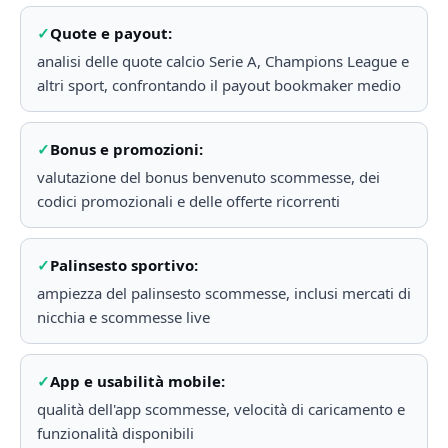
Quote e payout:
analisi delle quote calcio Serie A, Champions League e
altri sport, confrontando il payout bookmaker medio
Bonus e promozioni:
valutazione del bonus benvenuto scommesse, dei
codici promozionali e delle offerte ricorrenti
Palinsesto sportivo:
ampiezza del palinsesto scommesse, inclusi mercati di
nicchia e scommesse live
App e usabilità mobile:
qualità dell'app scommesse, velocità di caricamento e
funzionalità disponibili