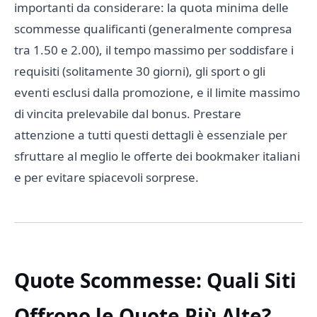
importanti da considerare: la quota minima delle
scommesse qualificanti (generalmente compresa
tra 1.50 e 2.00), il tempo massimo per soddisfare i
requisiti (solitamente 30 giorni), gli sport o gli
eventi esclusi dalla promozione, e il limite massimo
di vincita prelevabile dal bonus. Prestare
attenzione a tutti questi dettagli è essenziale per
sfruttare al meglio le offerte dei bookmaker italiani
e per evitare spiacevoli sorprese.
Quote Scommesse: Quali Siti
Offrono le Quote Più Alte?