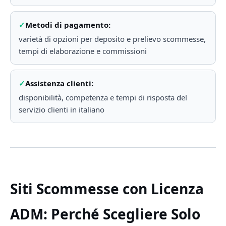
Metodi di pagamento:
varietà di opzioni per deposito e prelievo scommesse,
tempi di elaborazione e commissioni
Assistenza clienti:
disponibilità, competenza e tempi di risposta del
servizio clienti in italiano
Siti Scommesse con Licenza
ADM: Perché Scegliere Solo