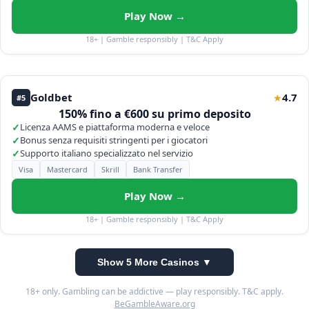
Play Now →
18+ | Gamble responsibly | T&C Apply
Goldbet
4.7
★
#5
150% fino a €600 su primo deposito
✓
Licenza AAMS e piattaforma moderna e veloce
✓
Bonus senza requisiti stringenti per i giocatori
✓
Supporto italiano specializzato nel servizio
Visa
Mastercard
Skrill
Bank Transfer
Play Now →
18+ | Gamble responsibly | T&C Apply
Show 5 More Casinos ▼
18+ only. Gambling can be addictive — play responsibly. T&C apply.
BeGambleAware.org