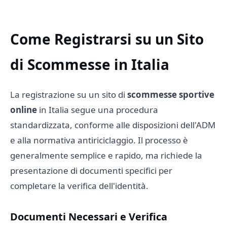
Come Registrarsi su un Sito
di Scommesse in Italia
La registrazione su un sito di
scommesse sportive
online
in Italia segue una procedura
standardizzata, conforme alle disposizioni dell'ADM
e alla normativa antiriciclaggio. Il processo è
generalmente semplice e rapido, ma richiede la
presentazione di documenti specifici per
completare la verifica dell'identità.
Documenti Necessari e Verifica