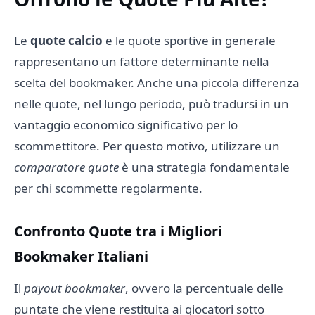
Le
quote calcio
e le quote sportive in generale
rappresentano un fattore determinante nella
scelta del bookmaker. Anche una piccola differenza
nelle quote, nel lungo periodo, può tradursi in un
vantaggio economico significativo per lo
scommettitore. Per questo motivo, utilizzare un
comparatore quote
è una strategia fondamentale
per chi scommette regolarmente.
Confronto Quote tra i Migliori
Bookmaker Italiani
Il
payout bookmaker
, ovvero la percentuale delle
puntate che viene restituita ai giocatori sotto