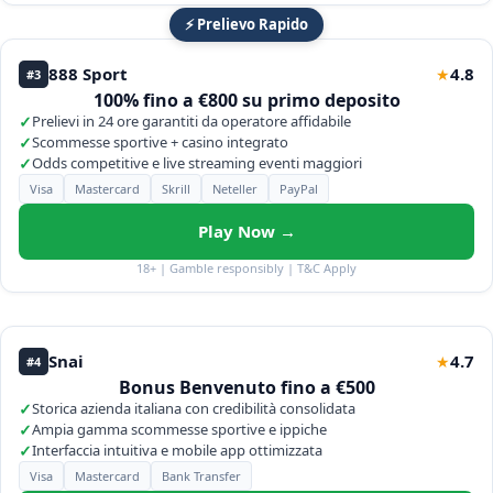
⚡ Prelievo Rapido
888 Sport
4.8
★
#3
100% fino a €800 su primo deposito
✓
Prelievi in 24 ore garantiti da operatore affidabile
✓
Scommesse sportive + casino integrato
✓
Odds competitive e live streaming eventi maggiori
Visa
Mastercard
Skrill
Neteller
PayPal
Play Now →
18+ | Gamble responsibly | T&C Apply
Snai
4.7
★
#4
Bonus Benvenuto fino a €500
✓
Storica azienda italiana con credibilità consolidata
✓
Ampia gamma scommesse sportive e ippiche
✓
Interfaccia intuitiva e mobile app ottimizzata
Visa
Mastercard
Bank Transfer