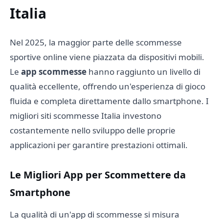
Italia
Nel 2025, la maggior parte delle scommesse
sportive online viene piazzata da dispositivi mobili.
Le
app scommesse
hanno raggiunto un livello di
qualità eccellente, offrendo un'esperienza di gioco
fluida e completa direttamente dallo smartphone. I
migliori siti scommesse Italia investono
costantemente nello sviluppo delle proprie
applicazioni per garantire prestazioni ottimali.
Le Migliori App per Scommettere da
Smartphone
La qualità di un'app di scommesse si misura