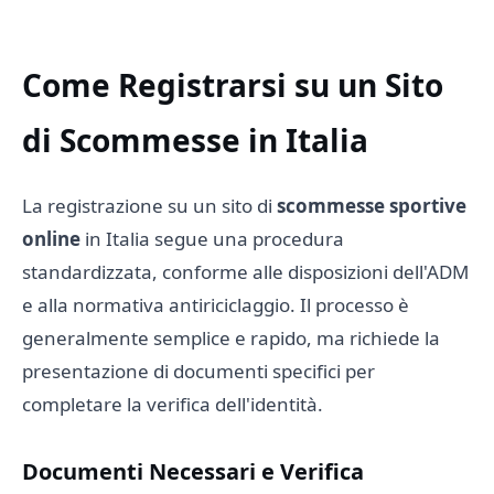
Come Registrarsi su un Sito
di Scommesse in Italia
La registrazione su un sito di
scommesse sportive
online
in Italia segue una procedura
standardizzata, conforme alle disposizioni dell'ADM
e alla normativa antiriciclaggio. Il processo è
generalmente semplice e rapido, ma richiede la
presentazione di documenti specifici per
completare la verifica dell'identità.
Documenti Necessari e Verifica