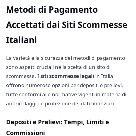
Metodi di Pagamento
Accettati dai Siti Scommesse
Italiani
La varietà e la sicurezza dei metodi di pagamento
sono aspetti cruciali nella scelta di un sito di
scommesse. I
siti scommesse legali
in Italia
offrono numerose opzioni per depositi e prelievi,
tutte conformi alle normative vigenti in materia di
antiriciclaggio e protezione dei dati finanziari.
Depositi e Prelievi: Tempi, Limiti e
Commissioni