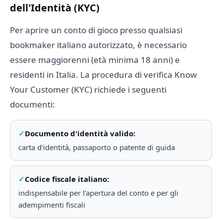
dell'Identità (KYC)
Per aprire un conto di gioco presso qualsiasi
bookmaker italiano autorizzato, è necessario
essere maggiorenni (età minima 18 anni) e
residenti in Italia. La procedura di verifica Know
Your Customer (KYC) richiede i seguenti
documenti:
Documento d'identità valido:
carta d'identità, passaporto o patente di guida
Codice fiscale italiano:
indispensabile per l'apertura del conto e per gli
adempimenti fiscali