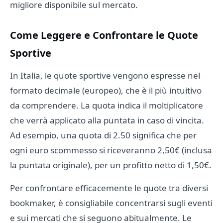
migliore disponibile sul mercato.
Come Leggere e Confrontare le Quote
Sportive
In Italia, le quote sportive vengono espresse nel
formato decimale (europeo), che è il più intuitivo
da comprendere. La quota indica il moltiplicatore
che verrà applicato alla puntata in caso di vincita.
Ad esempio, una quota di 2.50 significa che per
ogni euro scommesso si riceveranno 2,50€ (inclusa
la puntata originale), per un profitto netto di 1,50€.
Per confrontare efficacemente le quote tra diversi
bookmaker, è consigliabile concentrarsi sugli eventi
e sui mercati che si seguono abitualmente. Le