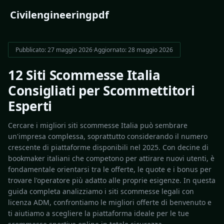
Civilengineeringpdf
Pubblicato: 27 maggio 2026
·
Aggiornato: 28 maggio 2026
12 Siti Scommesse Italia
Consigliati per Scommettitori
Esperti
Cercare i migliori siti scommesse Italia può sembrare
un'impresa complessa, soprattutto considerando il numero
crescente di piattaforme disponibili nel 2025. Con decine di
bookmaker italiani che competono per attirare nuovi utenti, è
fondamentale orientarsi tra le offerte, le quote e i bonus per
trovare l'operatore più adatto alle proprie esigenze. In questa
guida completa analizziamo i siti scommesse legali con
licenza ADM, confrontiamo le migliori offerte di benvenuto e
ti aiutiamo a scegliere la piattaforma ideale per le tue