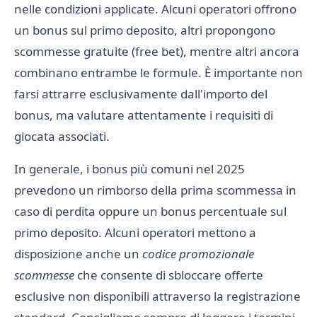
nelle condizioni applicate. Alcuni operatori offrono
un bonus sul primo deposito, altri propongono
scommesse gratuite (free bet), mentre altri ancora
combinano entrambe le formule. È importante non
farsi attrarre esclusivamente dall'importo del
bonus, ma valutare attentamente i requisiti di
giocata associati.
In generale, i bonus più comuni nel 2025
prevedono un rimborso della prima scommessa in
caso di perdita oppure un bonus percentuale sul
primo deposito. Alcuni operatori mettono a
disposizione anche un
codice promozionale
scommesse
che consente di sbloccare offerte
esclusive non disponibili attraverso la registrazione