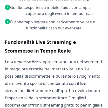
Goldbet:
esperienza mobile fluida con ampia
copertura degli eventi in tempo reale
Eurobet:
app leggera con caricamento veloce e
funzionalità cash out avanzate
Funzionalità Live Streaming e
Scommesse in Tempo Reale
Le
scommesse live
rappresentano uno dei segmenti
in maggiore crescita nel mercato italiano. La
possibilità di scommettere durante lo svolgimento
di un evento sportivo, combinata con il live
streaming direttamente dall'app, ha rivoluzionato
l'esperienza dello scommettitore. I migliori
bookmaker offrono streaming gratuito per migliaia