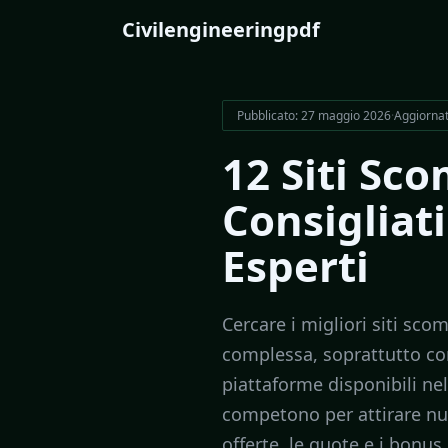
Civilengineeringpdf
Pubblicato: 27 maggio 2026
·
Aggiorna
12 Siti Sc
Consigliat
Esperti
Cercare i migliori siti sc
complessa, soprattutto co
piattaforme disponibili ne
competono per attirare nuo
offerte, le quote e i bonus