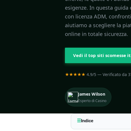
esigenze. In questa guida 
con licenza ADM, confronti
aiutiamo a scegliere la pi
online in totale sicurezza.
Vedi il top siti scomesse i
★★★★★
4.9/5 — Verificato da 37
James Wilson
Esperto di Casino
☰
Indice