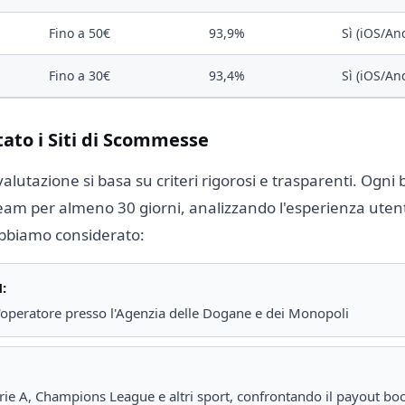
Fino a 50€
93,9%
Sì (iOS/An
Fino a 30€
93,4%
Sì (iOS/An
to i Siti di Scommesse
alutazione si basa su criteri rigorosi e trasparenti. Ogni
eam per almeno 30 giorni, analizzando l'esperienza utent
abbiamo considerato:
:
ell'operatore presso l'Agenzia delle Dogane e dei Monopoli
Serie A, Champions League e altri sport, confrontando il payout 