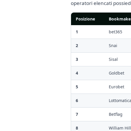
operatori elencati possie
Posizione
Bookmake
1
bet365
2
Snai
3
Sisal
4
Goldbet
5
Eurobet
6
Lottomatic
7
Betflag
8
William Hill