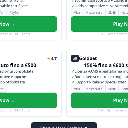
sionisti italiani
✓
Scommesse sportive + casino i
abile certificate
✓
Odds competitive e live stream
fer
PayPal
Visa
Mastercard
Skrill
Nete
 Now →
Play 
onsibly | T&C Apply
18+ | Gamble respo
Goldbet
4.7
★
#5
uto fino a €500
150% fino a €600 
edibilità consolidata
✓
Licenza AAMS e piattaforma mo
tive e ippiche
✓
Bonus senza requisiti stringenti 
 app ottimizzata
✓
Supporto italiano specializzato 
fer
Visa
Mastercard
Skrill
Bank
 Now →
Play 
onsibly | T&C Apply
18+ | Gamble respo