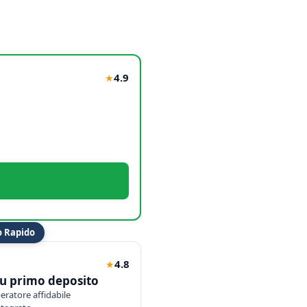
4.9
★
o Rapido
4.8
★
su primo deposito
peratore affidabile