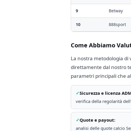
9
Betway
10
888sport
Come Abbiamo Valuta
La nostra metodologia di v
direttamente dal nostro t
parametri principali che 
Sicurezza e licenza ADM
verifica della regolarità d
Quote e payout:
analisi delle quote calcio 