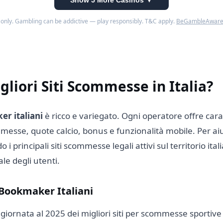
Show 5 More Casinos ▼
only. Gambling can be addictive — play responsibly. T&C apply.
BeGambleAware
gliori Siti Scommesse in Italia?
r italiani
è ricco e variegato. Ogni operatore offre carat
messe, quote calcio, bonus e funzionalità mobile. Per aiut
i principali siti scommesse legali attivi sul territorio it
ale degli utenti.
0 Bookmaker Italiani
ggiornata al 2025 dei migliori siti per scommesse sportive on