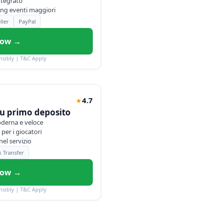
ntegrato
ing eventi maggiori
ller
PayPal
Now →
nsibly | T&C Apply
4.7
★
su primo deposito
derna e veloce
per i giocatori
nel servizio
 Transfer
Now →
nsibly | T&C Apply