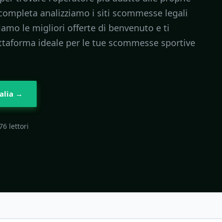
completa analizziamo i siti scommesse legali
amo le migliori offerte di benvenuto e ti
attaforma ideale per le tue scommesse sportive
talia →
6 lettori