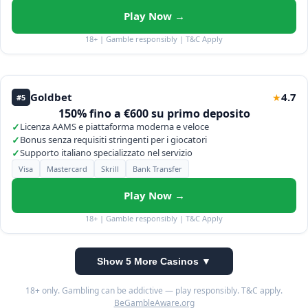
Play Now →
18+ | Gamble responsibly | T&C Apply
Goldbet
4.7
★
#5
150% fino a €600 su primo deposito
✓
Licenza AAMS e piattaforma moderna e veloce
✓
Bonus senza requisiti stringenti per i giocatori
✓
Supporto italiano specializzato nel servizio
Visa
Mastercard
Skrill
Bank Transfer
Play Now →
18+ | Gamble responsibly | T&C Apply
Show 5 More Casinos ▼
18+ only. Gambling can be addictive — play responsibly. T&C apply.
BeGambleAware.org