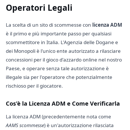
Operatori Legali
La scelta di un sito di scommesse con
licenza ADM
è il primo e più importante passo per qualsiasi
scommettitore in Italia. L'Agenzia delle Dogane e
dei Monopoli è l'unico ente autorizzato a rilasciare
concessioni per il gioco d'azzardo online nel nostro
Paese, e operare senza tale autorizzazione è
illegale sia per l'operatore che potenzialmente
rischioso per il giocatore.
Cos'è la Licenza ADM e Come Verificarla
La licenza ADM (precedentemente nota come
AAMS scommesse
) è un'autorizzazione rilasciata