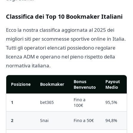
Classifica dei Top 10 Bookmaker Italiani
Ecco la nostra classifica aggiornata al 2025 dei
migliori siti per scommesse sportive online in Italia.
Tutti gli operatori elencati possiedono regolare
licenza ADM e operano nel pieno rispetto della
normativa italiana.
Bonus
Payout
Posizione
Bookmaker
A
Benvenuto
Medio
Fino a
Sì
1
bet365
95,5%
100€
(
Sì
2
Snai
Fino a 50€
94,8%
(