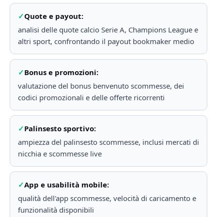
Quote e payout:
analisi delle quote calcio Serie A, Champions League e
altri sport, confrontando il payout bookmaker medio
Bonus e promozioni:
valutazione del bonus benvenuto scommesse, dei
codici promozionali e delle offerte ricorrenti
Palinsesto sportivo:
ampiezza del palinsesto scommesse, inclusi mercati di
nicchia e scommesse live
App e usabilità mobile:
qualità dell'app scommesse, velocità di caricamento e
funzionalità disponibili