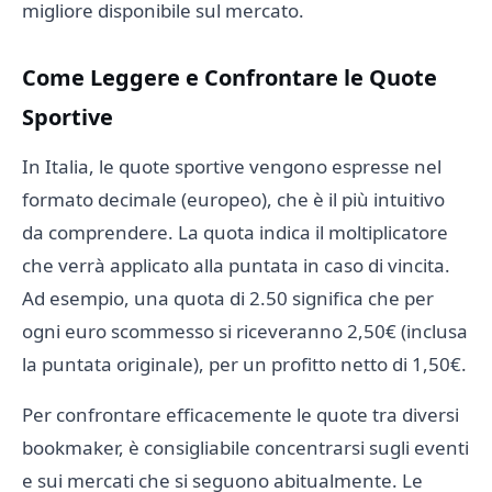
migliore disponibile sul mercato.
Come Leggere e Confrontare le Quote
Sportive
In Italia, le quote sportive vengono espresse nel
formato decimale (europeo), che è il più intuitivo
da comprendere. La quota indica il moltiplicatore
che verrà applicato alla puntata in caso di vincita.
Ad esempio, una quota di 2.50 significa che per
ogni euro scommesso si riceveranno 2,50€ (inclusa
la puntata originale), per un profitto netto di 1,50€.
Per confrontare efficacemente le quote tra diversi
bookmaker, è consigliabile concentrarsi sugli eventi
e sui mercati che si seguono abitualmente. Le