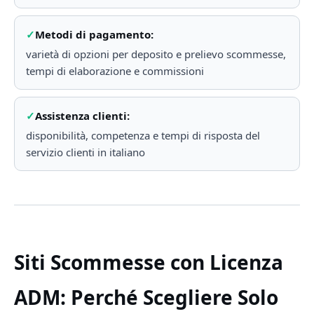
Metodi di pagamento:
varietà di opzioni per deposito e prelievo scommesse,
tempi di elaborazione e commissioni
Assistenza clienti:
disponibilità, competenza e tempi di risposta del
servizio clienti in italiano
Siti Scommesse con Licenza
ADM: Perché Scegliere Solo