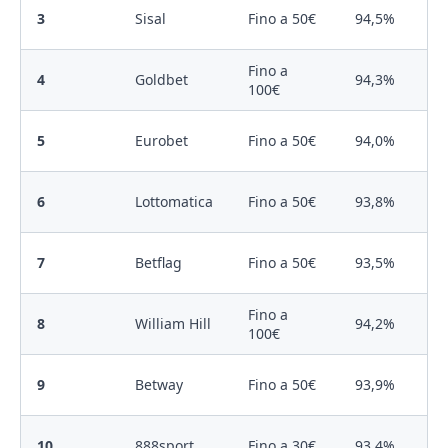
Sì
3
Sisal
Fino a 50€
94,5%
(
Fino a
Sì
4
Goldbet
94,3%
100€
(
Sì
5
Eurobet
Fino a 50€
94,0%
(
Sì
6
Lottomatica
Fino a 50€
93,8%
(
Sì
7
Betflag
Fino a 50€
93,5%
(
Fino a
Sì
8
William Hill
94,2%
100€
(
Sì
9
Betway
Fino a 50€
93,9%
(
Sì
10
888sport
Fino a 30€
93,4%