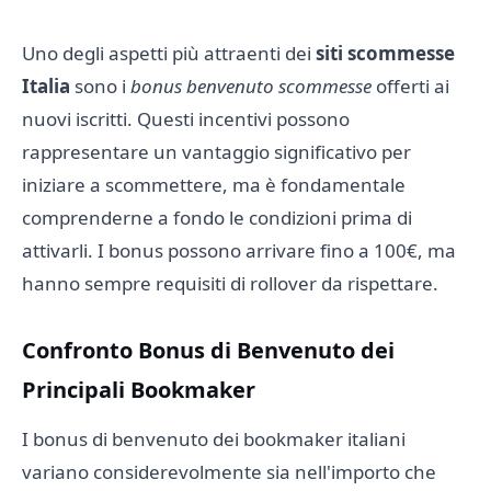
Uno degli aspetti più attraenti dei
siti scommesse
Italia
sono i
bonus benvenuto scommesse
offerti ai
nuovi iscritti. Questi incentivi possono
rappresentare un vantaggio significativo per
iniziare a scommettere, ma è fondamentale
comprenderne a fondo le condizioni prima di
attivarli. I bonus possono arrivare fino a 100€, ma
hanno sempre requisiti di rollover da rispettare.
Confronto Bonus di Benvenuto dei
Principali Bookmaker
I bonus di benvenuto dei bookmaker italiani
variano considerevolmente sia nell'importo che