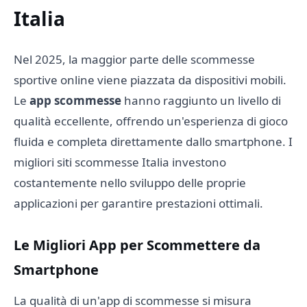
Italia
Nel 2025, la maggior parte delle scommesse
sportive online viene piazzata da dispositivi mobili.
Le
app scommesse
hanno raggiunto un livello di
qualità eccellente, offrendo un'esperienza di gioco
fluida e completa direttamente dallo smartphone. I
migliori siti scommesse Italia investono
costantemente nello sviluppo delle proprie
applicazioni per garantire prestazioni ottimali.
Le Migliori App per Scommettere da
Smartphone
La qualità di un'app di scommesse si misura