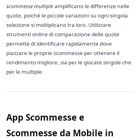
scommesse multiple
amplificano le differenze nelle
quote, poiché le piccole variazioni su ogni singola
selezione si moltiplicano tra loro. Utilizzare
strumenti online di comparazione delle quote
permette di identificare rapidamente dove
piazzare le proprie scommesse per ottenere il
rendimento migliore, sia per le giocate singole che
per le multiple.
App Scommesse e
Scommesse da Mobile in