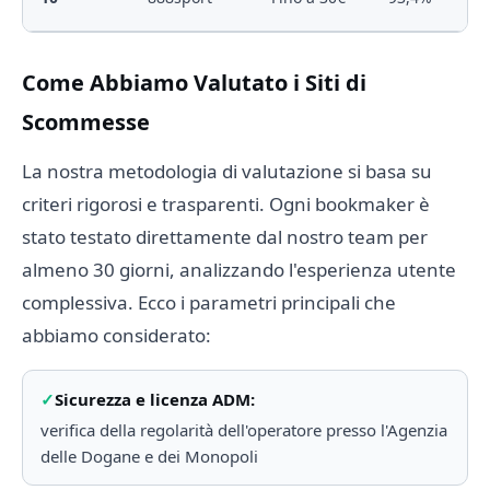
(
Come Abbiamo Valutato i Siti di
Scommesse
La nostra metodologia di valutazione si basa su
criteri rigorosi e trasparenti. Ogni bookmaker è
stato testato direttamente dal nostro team per
almeno 30 giorni, analizzando l'esperienza utente
complessiva. Ecco i parametri principali che
abbiamo considerato:
Sicurezza e licenza ADM:
verifica della regolarità dell'operatore presso l'Agenzia
delle Dogane e dei Monopoli