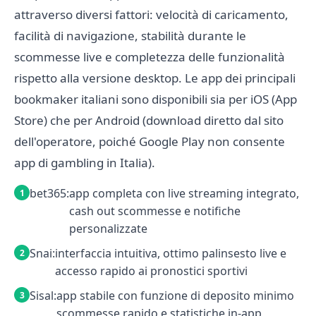
attraverso diversi fattori: velocità di caricamento,
facilità di navigazione, stabilità durante le
scommesse live e completezza delle funzionalità
rispetto alla versione desktop. Le app dei principali
bookmaker italiani sono disponibili sia per iOS (App
Store) che per Android (download diretto dal sito
dell'operatore, poiché Google Play non consente
app di gambling in Italia).
bet365:
app completa con live streaming integrato,
cash out scommesse e notifiche
personalizzate
Snai:
interfaccia intuitiva, ottimo palinsesto live e
accesso rapido ai pronostici sportivi
Sisal:
app stabile con funzione di deposito minimo
scommesse rapido e statistiche in-app