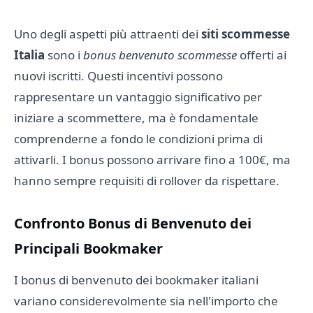
Uno degli aspetti più attraenti dei
siti scommesse
Italia
sono i
bonus benvenuto scommesse
offerti ai
nuovi iscritti. Questi incentivi possono
rappresentare un vantaggio significativo per
iniziare a scommettere, ma è fondamentale
comprenderne a fondo le condizioni prima di
attivarli. I bonus possono arrivare fino a 100€, ma
hanno sempre requisiti di rollover da rispettare.
Confronto Bonus di Benvenuto dei
Principali Bookmaker
I bonus di benvenuto dei bookmaker italiani
variano considerevolmente sia nell'importo che