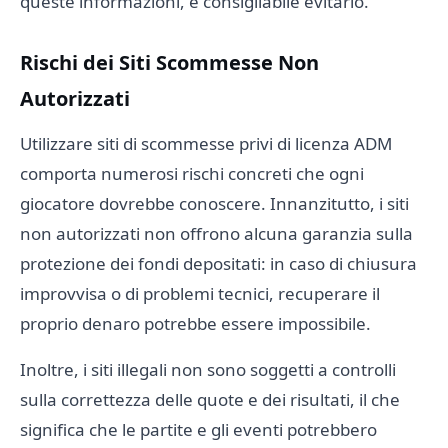
queste informazioni, è consigliabile evitarlo.
Rischi dei Siti Scommesse Non
Autorizzati
Utilizzare siti di scommesse privi di licenza ADM
comporta numerosi rischi concreti che ogni
giocatore dovrebbe conoscere. Innanzitutto, i siti
non autorizzati non offrono alcuna garanzia sulla
protezione dei fondi depositati: in caso di chiusura
improvvisa o di problemi tecnici, recuperare il
proprio denaro potrebbe essere impossibile.
Inoltre, i siti illegali non sono soggetti a controlli
sulla correttezza delle quote e dei risultati, il che
significa che le partite e gli eventi potrebbero