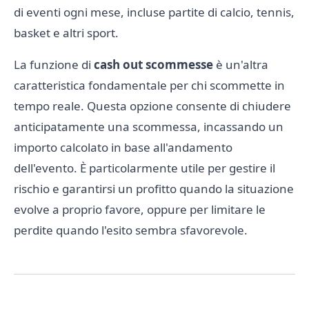
di eventi ogni mese, incluse partite di calcio, tennis,
basket e altri sport.
La funzione di
cash out scommesse
è un'altra
caratteristica fondamentale per chi scommette in
tempo reale. Questa opzione consente di chiudere
anticipatamente una scommessa, incassando un
importo calcolato in base all'andamento
dell'evento. È particolarmente utile per gestire il
rischio e garantirsi un profitto quando la situazione
evolve a proprio favore, oppure per limitare le
perdite quando l'esito sembra sfavorevole.