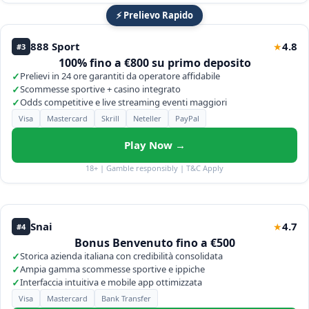
⚡ Prelievo Rapido
888 Sport
4.8
★
#3
100% fino a €800 su primo deposito
✓
Prelievi in 24 ore garantiti da operatore affidabile
✓
Scommesse sportive + casino integrato
✓
Odds competitive e live streaming eventi maggiori
Visa
Mastercard
Skrill
Neteller
PayPal
Play Now →
18+ | Gamble responsibly | T&C Apply
Snai
4.7
★
#4
Bonus Benvenuto fino a €500
✓
Storica azienda italiana con credibilità consolidata
✓
Ampia gamma scommesse sportive e ippiche
✓
Interfaccia intuitiva e mobile app ottimizzata
Visa
Mastercard
Bank Transfer