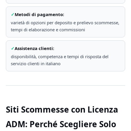
Metodi di pagamento:
varietà di opzioni per deposito e prelievo scommesse,
tempi di elaborazione e commissioni
Assistenza clienti:
disponibilità, competenza e tempi di risposta del
servizio clienti in italiano
Siti Scommesse con Licenza
ADM: Perché Scegliere Solo