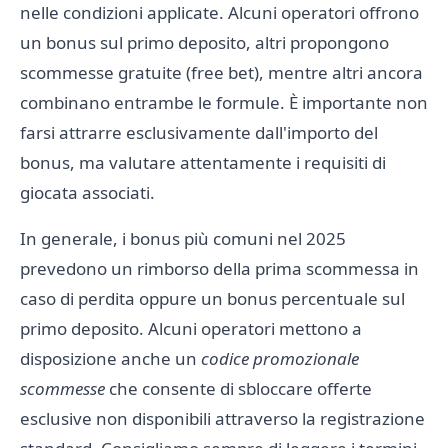
nelle condizioni applicate. Alcuni operatori offrono
un bonus sul primo deposito, altri propongono
scommesse gratuite (free bet), mentre altri ancora
combinano entrambe le formule. È importante non
farsi attrarre esclusivamente dall'importo del
bonus, ma valutare attentamente i requisiti di
giocata associati.
In generale, i bonus più comuni nel 2025
prevedono un rimborso della prima scommessa in
caso di perdita oppure un bonus percentuale sul
primo deposito. Alcuni operatori mettono a
disposizione anche un
codice promozionale
scommesse
che consente di sbloccare offerte
esclusive non disponibili attraverso la registrazione