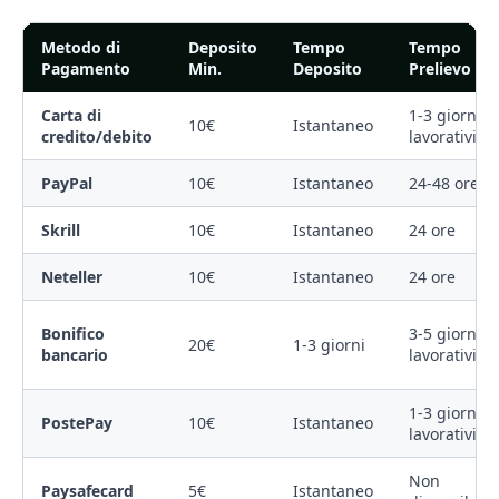
Metodo di
Deposito
Tempo
Tempo
Pagamento
Min.
Deposito
Prelievo
Carta di
1-3 giorni
10€
Istantaneo
credito/debito
lavorativi
PayPal
10€
Istantaneo
24-48 ore
Skrill
10€
Istantaneo
24 ore
Neteller
10€
Istantaneo
24 ore
Bonifico
3-5 giorni
20€
1-3 giorni
bancario
lavorativi
1-3 giorni
PostePay
10€
Istantaneo
lavorativi
Non
Paysafecard
5€
Istantaneo