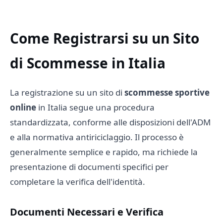
Come Registrarsi su un Sito
di Scommesse in Italia
La registrazione su un sito di
scommesse sportive
online
in Italia segue una procedura
standardizzata, conforme alle disposizioni dell'ADM
e alla normativa antiriciclaggio. Il processo è
generalmente semplice e rapido, ma richiede la
presentazione di documenti specifici per
completare la verifica dell'identità.
Documenti Necessari e Verifica