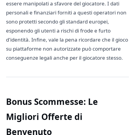
essere manipolati a sfavore del giocatore. I dati
personali e finanziari forniti a questi operatori non
sono protetti secondo gli standard europei,
esponendo gli utenti a rischi di frode e furto
d'identità. Infine, vale la pena ricordare che il gioco
su piattaforme non autorizzate può comportare
conseguenze legali anche per il giocatore stesso.
Bonus Scommesse: Le
Migliori Offerte di
Benvenuto