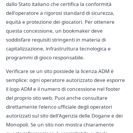
dallo Stato italiano che certifica la conformità
dell'operatore a rigorosi standard di sicurezza,
equità e protezione dei giocatori. Per ottenere
questa concessione, un bookmaker deve
soddisfare requisiti stringenti in materia di
capitalizzazione, infrastruttura tecnologica e
programmi di gioco responsabile.
Verificare se un sito possiede la licenza ADM è
semplice: ogni operatore autorizzato deve esporre
il logo ADM e il numero di concessione nel footer
del proprio sito web. Puoi anche consultare
direttamente l'elenco ufficiale degli operatori
autorizzati sul sito dell'Agenzia delle Dogane e dei
Monopoli. Se un sito non mostra chiaramente