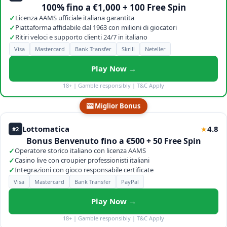
100% fino a €1,000 + 100 Free Spin
✓
Licenza AAMS ufficiale italiana garantita
✓
Piattaforma affidabile dal 1963 con milioni di giocatori
✓
Ritiri veloci e supporto clienti 24/7 in italiano
Visa
Mastercard
Bank Transfer
Skrill
Neteller
Play Now →
18+ | Gamble responsibly | T&C Apply
🎰 Miglior Bonus
Lottomatica
4.8
★
#2
Bonus Benvenuto fino a €500 + 50 Free Spin
✓
Operatore storico italiano con licenza AAMS
✓
Casino live con croupier professionisti italiani
✓
Integrazioni con gioco responsabile certificate
Visa
Mastercard
Bank Transfer
PayPal
Play Now →
18+ | Gamble responsibly | T&C Apply