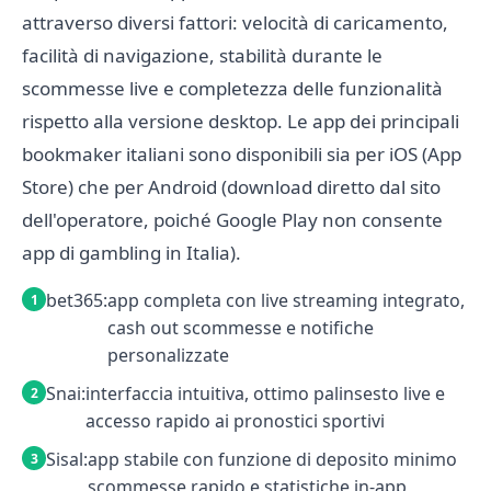
attraverso diversi fattori: velocità di caricamento,
facilità di navigazione, stabilità durante le
scommesse live e completezza delle funzionalità
rispetto alla versione desktop. Le app dei principali
bookmaker italiani sono disponibili sia per iOS (App
Store) che per Android (download diretto dal sito
dell'operatore, poiché Google Play non consente
app di gambling in Italia).
bet365:
app completa con live streaming integrato,
cash out scommesse e notifiche
personalizzate
Snai:
interfaccia intuitiva, ottimo palinsesto live e
accesso rapido ai pronostici sportivi
Sisal:
app stabile con funzione di deposito minimo
scommesse rapido e statistiche in-app