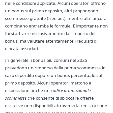
nelle condizioni applicate. Alcuni operatori offrono
un bonus sul primo deposito, altri propongono
scommesse gratuite (free bet), mentre altri ancora
combinano entrambe le formule. È importante non
farsi attrarre esclusivamente dall'importo del
bonus, ma valutare attentamente i requisiti di
giocata associati.
In generale, i bonus più comuni nel 2025
prevedono un rimborso della prima scommessa in
caso di perdita oppure un bonus percentuale sul
primo deposito. Alcuni operatori mettono a
disposizione anche un
codice promozionale
scommesse
che consente di sbloccare offerte
esclusive non disponibili attraverso la registrazione