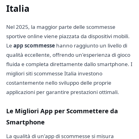
Italia
Nel 2025, la maggior parte delle scommesse
sportive online viene piazzata da dispositivi mobili.
Le
app scommesse
hanno raggiunto un livello di
qualità eccellente, offrendo un'esperienza di gioco
fluida e completa direttamente dallo smartphone. I
migliori siti scommesse Italia investono
costantemente nello sviluppo delle proprie
applicazioni per garantire prestazioni ottimali.
Le Migliori App per Scommettere da
Smartphone
La qualità di un'app di scommesse si misura