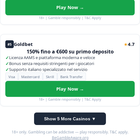
Play Now →
18+ | Gamble responsibly | T&C Apply
Goldbet
4.7
★
#5
150% fino a €600 su primo deposito
✓
Licenza AAMS e piattaforma moderna e veloce
✓
Bonus senza requisiti stringenti per i giocatori
✓
Supporto italiano specializzato nel servizio
Visa
Mastercard
Skrill
Bank Transfer
Play Now →
18+ | Gamble responsibly | T&C Apply
Show 5 More Casinos ▼
18+ only. Gambling can be addictive — play responsibly. T&C apply.
BeGambleAware.org