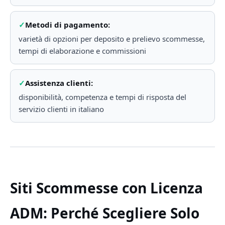
Metodi di pagamento:
varietà di opzioni per deposito e prelievo scommesse,
tempi di elaborazione e commissioni
Assistenza clienti:
disponibilità, competenza e tempi di risposta del
servizio clienti in italiano
Siti Scommesse con Licenza
ADM: Perché Scegliere Solo