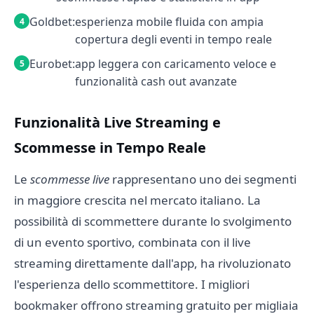
Goldbet:
esperienza mobile fluida con ampia
copertura degli eventi in tempo reale
Eurobet:
app leggera con caricamento veloce e
funzionalità cash out avanzate
Funzionalità Live Streaming e
Scommesse in Tempo Reale
Le
scommesse live
rappresentano uno dei segmenti
in maggiore crescita nel mercato italiano. La
possibilità di scommettere durante lo svolgimento
di un evento sportivo, combinata con il live
streaming direttamente dall'app, ha rivoluzionato
l'esperienza dello scommettitore. I migliori
bookmaker offrono streaming gratuito per migliaia