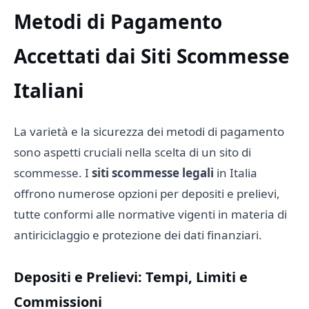
Metodi di Pagamento
Accettati dai Siti Scommesse
Italiani
La varietà e la sicurezza dei metodi di pagamento
sono aspetti cruciali nella scelta di un sito di
scommesse. I
siti scommesse legali
in Italia
offrono numerose opzioni per depositi e prelievi,
tutte conformi alle normative vigenti in materia di
antiriciclaggio e protezione dei dati finanziari.
Depositi e Prelievi: Tempi, Limiti e
Commissioni