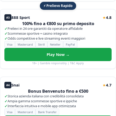
⚡ Prelievo Rapido
888 Sport
4.8
★
#3
100% fino a €800 su primo deposito
✓
Prelievi in 24 ore garantiti da operatore affidabile
✓
Scommesse sportive + casino integrato
✓
Odds competitive e live streaming eventi maggiori
Visa
Mastercard
Skrill
Neteller
PayPal
Play Now →
18+ | Gamble responsibly | T&C Apply
Snai
4.7
★
#4
Bonus Benvenuto fino a €500
✓
Storica azienda italiana con credibilità consolidata
✓
Ampia gamma scommesse sportive e ippiche
✓
Interfaccia intuitiva e mobile app ottimizzata
Visa
Mastercard
Bank Transfer