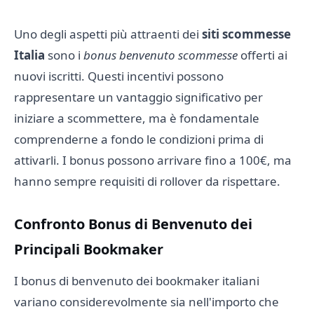
Uno degli aspetti più attraenti dei
siti scommesse
Italia
sono i
bonus benvenuto scommesse
offerti ai
nuovi iscritti. Questi incentivi possono
rappresentare un vantaggio significativo per
iniziare a scommettere, ma è fondamentale
comprenderne a fondo le condizioni prima di
attivarli. I bonus possono arrivare fino a 100€, ma
hanno sempre requisiti di rollover da rispettare.
Confronto Bonus di Benvenuto dei
Principali Bookmaker
I bonus di benvenuto dei bookmaker italiani
variano considerevolmente sia nell'importo che