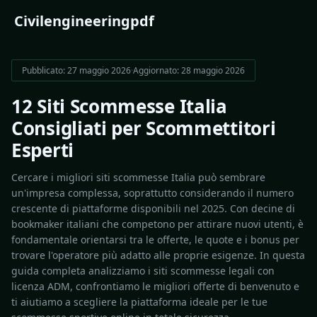
Civilengineeringpdf
Pubblicato: 27 maggio 2026
·
Aggiornato: 28 maggio 2026
12 Siti Scommesse Italia
Consigliati per Scommettitori
Esperti
Cercare i migliori siti scommesse Italia può sembrare
un'impresa complessa, soprattutto considerando il numero
crescente di piattaforme disponibili nel 2025. Con decine di
bookmaker italiani che competono per attirare nuovi utenti, è
fondamentale orientarsi tra le offerte, le quote e i bonus per
trovare l'operatore più adatto alle proprie esigenze. In questa
guida completa analizziamo i siti scommesse legali con
licenza ADM, confrontiamo le migliori offerte di benvenuto e
ti aiutiamo a scegliere la piattaforma ideale per le tue