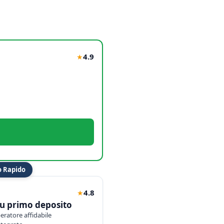
4.9
★
o Rapido
4.8
★
su primo deposito
peratore affidabile