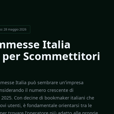
to: 28 maggio 2026
ommesse Italia
i per Scommettitori
ommesse Italia può sembrare un'impresa
nsiderando il numero crescente di
l 2025. Con decine di bookmaker italiani che
vi utenti, è fondamentale orientarsi tra le
 per trovare l'operatore più adatto alle proprie