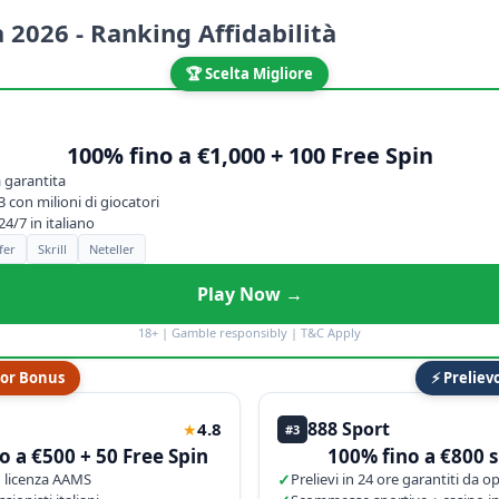
a 2026 - Ranking Affidabilità
🏆 Scelta Migliore
100% fino a €1,000 + 100 Free Spin
a garantita
3 con milioni di giocatori
24/7 in italiano
fer
Skrill
Neteller
Play Now →
18+ | Gamble responsibly | T&C Apply
ior Bonus
⚡ Preliev
888 Sport
4.8
★
#3
 a €500 + 50 Free Spin
100% fino a €800 
n licenza AAMS
✓
Prelievi in 24 ore garantiti da o