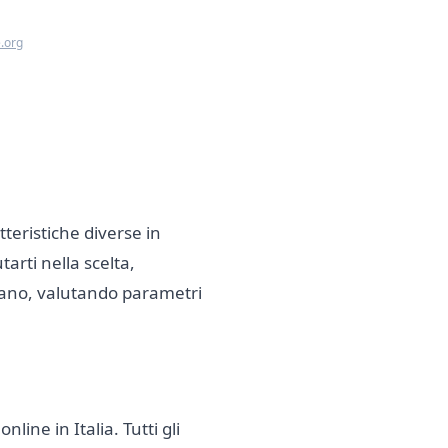
.org
teristiche diverse in
arti nella scelta,
aliano, valutando parametri
line in Italia. Tutti gli