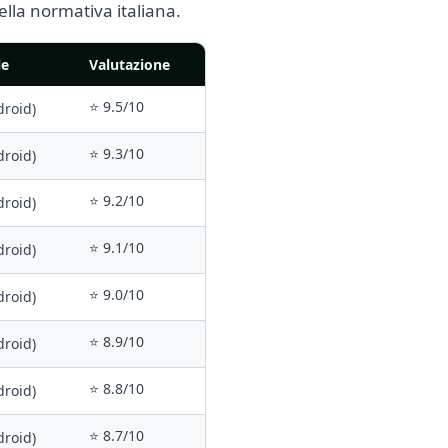
lla normativa italiana.
le
Valutazione
⭐ 9.5/10
droid)
⭐ 9.3/10
droid)
⭐ 9.2/10
droid)
⭐ 9.1/10
droid)
⭐ 9.0/10
droid)
⭐ 8.9/10
droid)
⭐ 8.8/10
droid)
⭐ 8.7/10
droid)