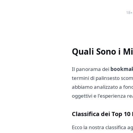
18+ 
Quali Sono i Mi
Il panorama dei
bookmake
termini di palinsesto scom
abbiamo analizzato a fondo 
oggettivi e l'esperienza re
Classifica dei Top 1
Ecco la nostra classifica a