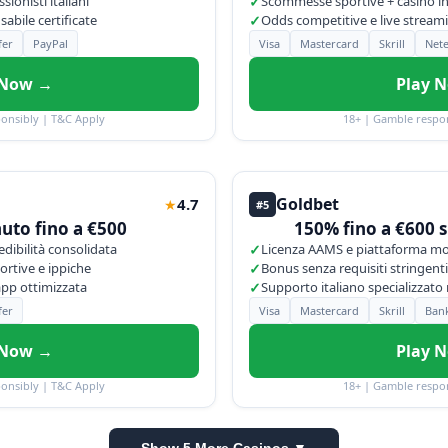
sionisti italiani
✓
Scommesse sportive + casino i
abile certificate
✓
Odds competitive e live stream
fer
PayPal
Visa
Mastercard
Skrill
Nete
 Now →
Play 
onsibly | T&C Apply
18+ | Gamble respo
Goldbet
4.7
★
#5
uto fino a €500
150% fino a €600 
edibilità consolidata
✓
Licenza AAMS e piattaforma mo
tive e ippiche
✓
Bonus senza requisiti stringenti 
 app ottimizzata
✓
Supporto italiano specializzato 
fer
Visa
Mastercard
Skrill
Bank
 Now →
Play 
onsibly | T&C Apply
18+ | Gamble respo