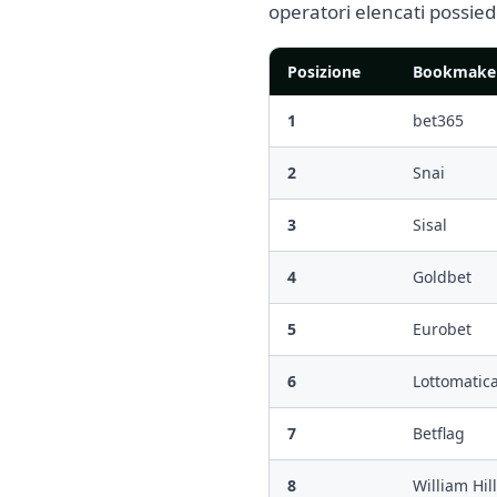
operatori elencati possie
Posizione
Bookmake
1
bet365
2
Snai
3
Sisal
4
Goldbet
5
Eurobet
6
Lottomatic
7
Betflag
8
William Hill