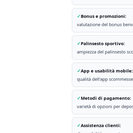
Bonus e promozioni:
valutazione del bonus benve
Palinsesto sportivo:
ampiezza del palinsesto sc
App e usabilità mobile:
qualità dell'app scommesse,
Metodi di pagamento:
varietà di opzioni per dep
Assistenza clienti: